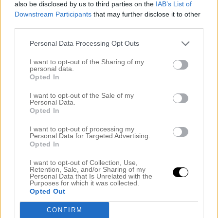
maj 2022
also be disclosed by us to third parties on the
IAB’s List of
april 2022
Downstream Participants
that may further disclose it to other
mars 2022
third parties.
februari 2022
Personal Data Processing Opt Outs
januari 2022
december 2021
I want to opt-out of the Sharing of my
november 2021
personal data.
Opted In
oktober 2021
september 2021
I want to opt-out of the Sale of my
augusti 2021
Personal Data.
Opted In
juli 2021
juni 2021
I want to opt-out of processing my
maj 2021
Personal Data for Targeted Advertising.
Opted In
april 2021
mars 2021
I want to opt-out of Collection, Use,
februari 2021
Retention, Sale, and/or Sharing of my
Personal Data that Is Unrelated with the
januari 2021
Purposes for which it was collected.
december 2020
Opted Out
november 2020
CONFIRM
oktober 2020