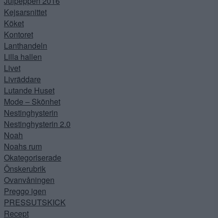
Julpeppen 2016
Kejsarsnittet
Köket
Kontoret
Lanthandeln
Lilla hallen
Livet
Livräddare
Lutande Huset
Mode – Skönhet
Nestinghysterin
Nestinghysterin 2.0
Noah
Noahs rum
Okategoriserade
Önskerubrik
Ovanvåningen
Preggo igen
PRESSUTSKICK
Recept