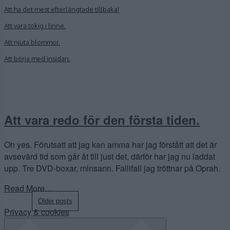
Att ha det mest efterlängtade tillbaka!
Att vara tokig i linne.
Att njuta blommor.
Att börja med insidan.
Att vara redo för den första tiden.
Oh yes. Förutsatt att jag kan amma har jag förstått att det är
avsevärd tid som går åt till just det, därför har jag nu laddat
upp. Tre DVD-boxar, minsann. Fallifall jag tröttnar på Oprah.
Read More…
Posts
Older posts
Privacy & cookies
navigation