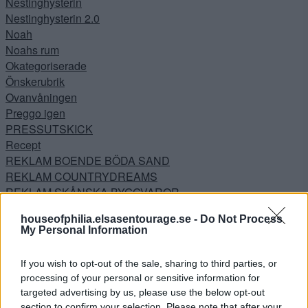
Nestinghysterin
Nestinghysterin 2.0
Noah
Noahs rum
Okategoriserade
Önskerubrik
Ovanvåningen
Preggo igen
PRESSUTSKICK
Recept
REKLAM BOENDE BÖDA SAND
REKLAM COUNTRYDREAMS
REKLAM SKÅNSKA BYGGVAROR
REKLAMLÄNK ASOS
houseofphilia.elsasentourage.se -
Do Not Process
RELAM VISTAMIA
My Personal Information
Resor
Samarbeten
If you wish to opt-out of the sale, sharing to third parties, or
Shoppi Shoppi
processing of your personal or sensitive information for
Silkesapan
targeted advertising by us, please use the below opt-out
Skönhet
section to confirm your selection. Please note that after your