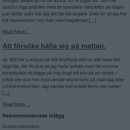
aningen lättare än för de andra, om vi säger så. Tant har
absolut inga problem med att spendera merparten av dagen
just såhär, själv har jag det lite kämpigare. Dels för att jag har
två hantverkare i min hall vilket begränsar
[…]
Read More…
Att försöka hålla sig på mattan.
Ja, BM har ju klagat på mitt blodtryck och nu sist hade det
stigit lite, lite till plus att jag hade lyckats med det enorma
konsstycket att lägga på mig drygt två kilo på en vecka –
vilket inte ens hon insinuerade skulle bero på matintag eller
Limhamnsbomber. Jag samlar helt enkelt ännu mer vatten
[…]
Read More…
Rekommenderade inlägg
Att njuta extra timmar.