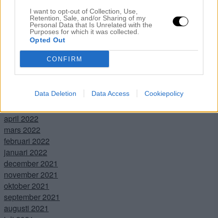
februari 2023
I want to opt-out of Collection, Use,
januari 2023
Retention, Sale, and/or Sharing of my
Personal Data that Is Unrelated with the
december 2022
Purposes for which it was collected.
november 2022
Opted Out
oktober 2022
CONFIRM
september 2022
augusti 2022
juli 2022
Data Deletion
Data Access
Cookiepolicy
juni 2022
maj 2022
april 2022
mars 2022
februari 2022
januari 2022
december 2021
november 2021
oktober 2021
september 2021
augusti 2021