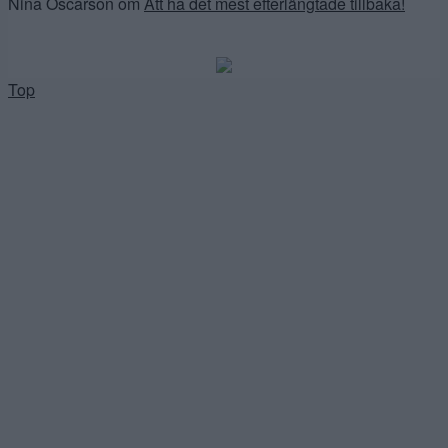
Nina Oscarson
om
Att ha det mest efterlängtade tillbaka!
Top