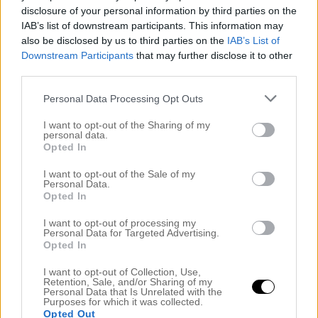
programmerar om sig igen. Söndag. Kan bero
disclosure of your personal information by third parties on the
på att jag sovit över elva timmar inatt –
[…]
IAB’s list of downstream participants. This information may
also be disclosed by us to third parties on the
IAB’s List of
Read More…
Downstream Participants
that may further disclose it to other
third parties.
Personal Data Processing Opt Outs
ATT STARTA
I want to opt-out of the Sharing of my
HELGLEDIGHETEN!
personal data.
Opted In
Gräddig carbonara i skål, skönaste
I want to opt-out of the Sale of my
Personal Data.
tossorna på fötterna, mannens mjukisbyxor,
Opted In
ett bad som står och skummar i badrummet,
I want to opt-out of processing my
en pigg Buse, flickor som sover utslagna i soffa
Personal Data for Targeted Advertising.
Opted In
och säng, mörkret som lagt sig som en blöt filt
utanför och i skafferiet ett stort Marabou Japp
I want to opt-out of Collection, Use,
Retention, Sale, and/or Sharing of my
(och möjligtvis ett med Oreo
[…]
Personal Data that Is Unrelated with the
Purposes for which it was collected.
Opted Out