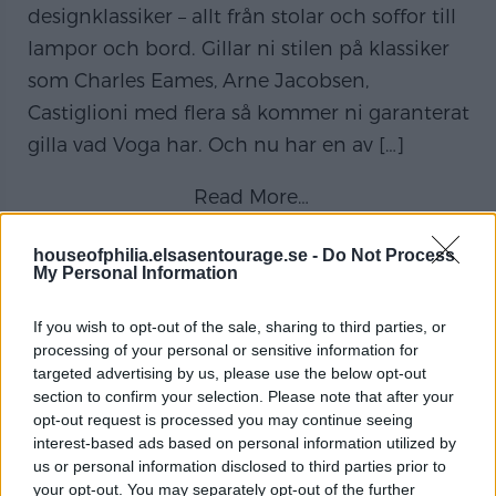
designklassiker – allt från stolar och soffor till
lampor och bord. Gillar ni stilen på klassiker
som Charles Eames, Arne Jacobsen,
Castiglioni med flera så kommer ni garanterat
gilla vad Voga har. Och nu har en av
[…]
Read More…
houseofphilia.elsasentourage.se -
Do Not Process
My Personal Information
ATT HA HELT FEL PÅ
DAGARNA.
If you wish to opt-out of the sale, sharing to third parties, or
processing of your personal or sensitive information for
Jag är helt snurrig på dagarna idag. Är
targeted advertising by us, please use the below opt-out
section to confirm your selection. Please note that after your
övertygad om att det är söndag och trots att
opt-out request is processed you may continue seeing
jag påminner mig själv flera gånger om att
interest-based ads based on personal information utilized by
det är lördag vill hjärnan likväl ha söndag och
us or personal information disclosed to third parties prior to
your opt-out. You may separately opt-out of the further