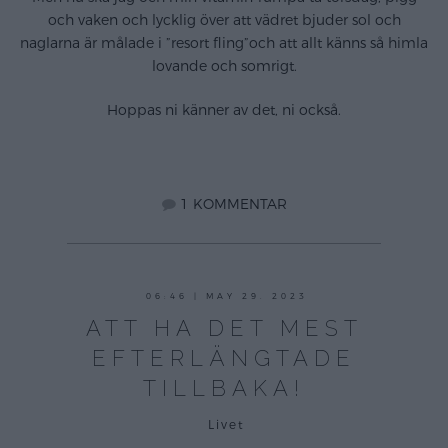
och vaken och lycklig över att vädret bjuder sol och
naglarna är målade i ”resort fling”och att allt känns så himla
lovande och somrigt.
Hoppas ni känner av det, ni också.
1 KOMMENTAR
maj
06:46 | MAY 29. 2023
29,
ATT HA DET MEST
2023
EFTERLÄNGTADE
TILLBAKA!
Livet