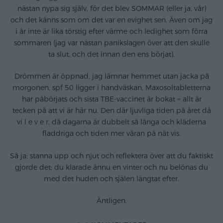
nästan nypa sig själv, för det blev SOMMAR (eller ja, vår)
och det känns som om det var en evighet sen. Även om jag
i år inte är lika törstig efter värme och ledighet som förra
sommaren (jag var nästan panikslagen över att den skulle
ta slut, och det innan den ens börjat).
Drömmen är öppnad, jag lämnar hemmet utan jacka på
morgonen, spf 50 ligger i handväskan, Maxosoltabletterna
har påbörjats och sista TBE-vaccinet är bokat = allt är
tecken på att vi är här nu. Den där ljuvliga tiden på året då
vi l e v e r, då dagarna är dubbelt så långa och kläderna
fladdriga och tiden mer våran på nåt vis.
Så ja; stanna upp och njut och reflektera över att du faktiskt
gjorde det; du klarade ännu en vinter och nu belönas du
med det huden och själen längtat efter.
Äntligen.