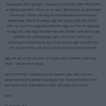
flashbacks flera gånger i veckan av den här tiden förra året;
av trånga gränder i Nice, av en taxi i Barcelona, av spellistan
”Sommar” i bilen på väg till Pianohuset sommarlovets
första dag. Det är konstigt, jag har aldrig haft det så förr.
Men nu kommer ögonblickbilder upp och för en sekund
är jag just i det ögonblicket när det hände, och sen är jag
tillbaka till verkligheten igen. Som om våren och
sommaren cementerat sig i mig och nu gör sig påmind
om att den finns, att den är kvar, och att den kommer.
Jag vet att ni har tid kvar, ni högre upp i landet, men jag
lovar – det är snart dags.
Det blommar i rabatterna vid teatern, det dammar av
gatorna, rosorna längs husväggar har musöronsblad i rött
och grönt och fiskmåsarna sitter på taket och ropar.
April.