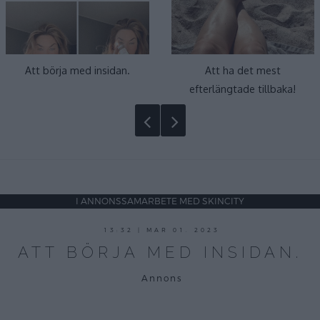
Att börja med insidan.
Att ha det mest
efterlängtade tillbaka!
I ANNONSSAMARBETE MED SKINCITY
mars
13:32 | MAR 01. 2023
1,
ATT BÖRJA MED INSIDAN.
2023
Annons