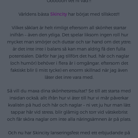
Ooooooh vet ni vad?!
Världens bästa
Skincity
har börjat med tillskott!!!
Vilket såklart är helt rimligt eftersom all skönhet startar
inifrån – även den ytliga. Det spelar liksom ingen roll hur
mycket man smörjer och duttar och tar hand om det yttre;
är det inte inte i balans så kan man aldrig få den fulla
potentialen. Därför har jag tillfört det hud, hår och naglar
(och humör) behöver i flera år i omgångar, eftersom det
faktiskt blir (i mitt tycke) en enorm skillnad när jag även
låter det inre vara med.
Så vill du maxa dina skönhetsresultat? Se till att starta med
insidan också; allt ifrån hur vi äter till hur vi mår påverkar
kvalitén på hud och hår och naglar – ni vet ju hur man lätt
tappar hår vid stress, blir glåmig och torr vid vätskebrist
och får sköra naglar om inte alla näringsämnen är på plats.
Och nu har Skincity lanseringsfest med ett erbjudande på