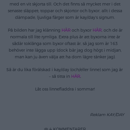
med en vit skjorta till. Och det finns så mycket mer i det
senaste släppet; toppar och skjortor och byxor, allt i dessa
dämpade, ljuvliga färger som är kay/day’s signum.
På bilden har jag klänning
HÄR
och byxor
HÄR
, och de är
normala till lite rymliga. Extra plus är att byxorna inte är
sådär toklånga som byxor oftast är, så jag som är 163
behöver inte lägga upp (dock bär jag dog högt i midjan,
man kan ju även välja att ha dom lägre tänker jag).
Så är du lika förälskad i kay/day (och/eller linne) som jag är
– så titta in
HÄR
.
Låt oss linnefladdra i sommar!
Reklam KAY/DAY
4 KOMMENTARER