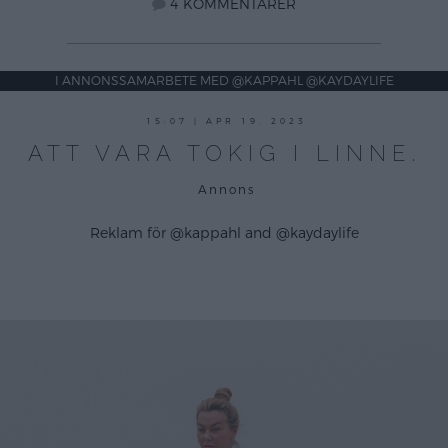
4 KOMMENTARER
I ANNONSSAMARBETE MED @KAPPAHL @KAYDAYLIFE
15:07 | APR 19. 2023
ATT VARA TOKIG I LINNE.
Annons
Reklam för @kappahl and @kaydaylife