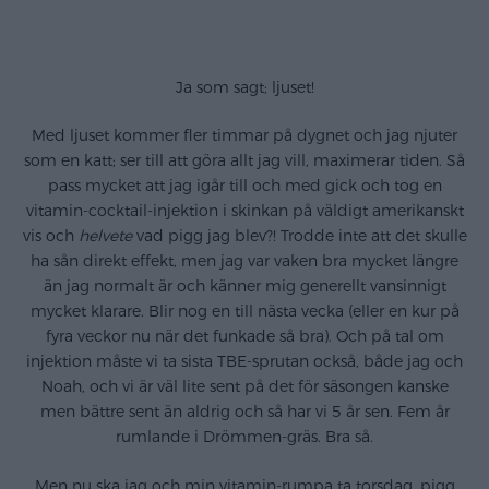
Ja som sagt; ljuset!
Med ljuset kommer fler timmar på dygnet och jag njuter
som en katt; ser till att göra allt jag vill, maximerar tiden. Så
pass mycket att jag igår till och med gick och tog en
vitamin-cocktail-injektion i skinkan på väldigt amerikanskt
vis och
helvete
vad pigg jag blev?! Trodde inte att det skulle
ha sån direkt effekt, men jag var vaken bra mycket längre
än jag normalt är och känner mig generellt vansinnigt
mycket klarare. Blir nog en till nästa vecka (eller en kur på
fyra veckor nu när det funkade så bra). Och på tal om
injektion måste vi ta sista TBE-sprutan också, både jag och
Noah, och vi är väl lite sent på det för säsongen kanske
men bättre sent än aldrig och så har vi 5 år sen. Fem år
rumlande i Drömmen-gräs. Bra så.
Men nu ska jag och min vitamin-rumpa ta torsdag, pigg