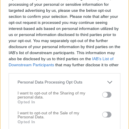
processing of your personal or sensitive information for
targeted advertising by us, please use the below opt-out
cape – busnel // tröja – h&m // byxor –
section to confirm your selection. Please note that after your
malene birger // skor – gamla friis Och så
opt-out request is processed you may continue seeing
lämnar vi Västkusten för den här gången.
interest-based ads based on personal information utilized by
us or personal information disclosed to third parties prior to
Lämnar kvar klipporna och havet och
your opt-out. You may separately opt-out of the further
krabborna och alla sjöstjärnor som Buse
disclosure of your personal information by third parties on the
IAB’s list of downstream participants. This information may
plockat upp och kastat i igen, lämnar det vita
also be disclosed by us to third parties on the
IAB’s List of
huset
[…]
Downstream Participants
that may further disclose it to other
third parties.
Read More…
Personal Data Processing Opt Outs
I want to opt-out of the Sharing of my
personal data.
ATT HA FÅTT SOLEN
Opted In
TILLBAKA!
I want to opt-out of the Sale of my
Personal Data.
t-shirt – SheIn (här) // byxor – OnePiece
Opted In