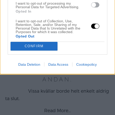
(köpta på Smögenbryggan men finns även
I want to opt-out of processing my
Personal Data for Targeted Advertising.
här) Och så fick vi solen tillbaka! Efter dagar
Opted In
av regn och halv storm så sprack det äntligen
I want to opt-out of Collection, Use,
upp igår och gav sommarväder. Vi var inte
Retention, Sale, and/or Sharing of my
Personal Data that Is Unrelated with the
sena att ta tillvara på strålarna och gav oss ner
Purposes for which it was collected.
Opted Out
[…]
CONFIRM
Read More…
Data Deletion
Data Access
Cookiepolicy
ATT NÄSTAN TAPPA
ANDAN.
Vissa kvällar borde helt enkelt aldrig
ta slut.
Read More…