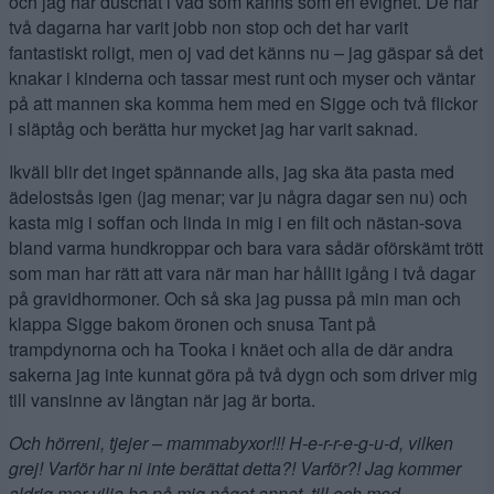
och jag har duschat i vad som känns som en evighet. De här
två dagarna har varit jobb non stop och det har varit
fantastiskt roligt, men oj vad det känns nu – jag gäspar så det
knakar i kinderna och tassar mest runt och myser och väntar
på att mannen ska komma hem med en Sigge och två flickor
i släptåg och berätta hur mycket jag har varit saknad.
Ikväll blir det inget spännande alls, jag ska äta pasta med
ädelostsås igen (jag menar; var ju några dagar sen nu) och
kasta mig i soffan och linda in mig i en filt och nästan-sova
bland varma hundkroppar och bara vara sådär oförskämt trött
som man har rätt att vara när man har hållit igång i två dagar
på gravidhormoner. Och så ska jag pussa på min man och
klappa Sigge bakom öronen och snusa Tant på
trampdynorna och ha Tooka i knäet och alla de där andra
sakerna jag inte kunnat göra på två dygn och som driver mig
till vansinne av längtan när jag är borta.
Och hörreni, tjejer – mammabyxor!!! H-e-r-r-e-g-u-d, vilken
grej! Varför har ni inte berättat detta?!
Varför?! Jag kommer
aldrig mer vilja ha på mig något annat, till och med