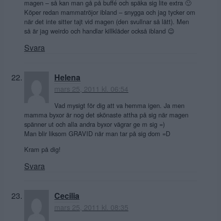
magen – så kan man gå på buffé och späka sig lite extra 🙂
Köper redan mammatröjor ibland – snygga och jag tycker om
när det inte sitter tajt vid magen (den svullnar så lätt). Men
så är jag weirdo och handlar killkläder också ibland 😉
Svara
Helena
mars 25, 2011 kl. 06:54
Vad mysigt för dig att va hemma igen. Ja men
mamma byxor är nog det skönaste attha på sig när magen
spänner ut och alla andra byxor vägrar ge m sig =)
Man blir liksom GRAVID när man tar på sig dom =D
Kram på dig!
Svara
Cecilia
mars 25, 2011 kl. 08:35