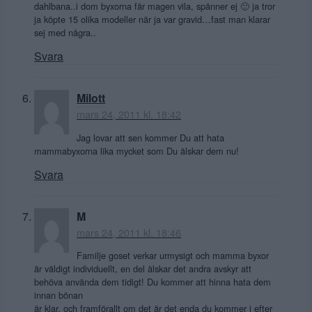
dahlbana..i dom byxorna får magen vila, spänner ej 🙂 ja tror
ja köpte 15 olika modeller när ja var gravid…fast man klarar
sej med några..
Svara
Milott
mars 24, 2011 kl. 18:42
Jag lovar att sen kommer Du att hata
mammabyxorna lika mycket som Du älskar dem nu!
Svara
M
mars 24, 2011 kl. 18:46
Familje goset verkar urmysigt och mamma byxor
är väldigt individuellt, en del älskar det andra avskyr att
behöva använda dem tidigt! Du kommer att hinna hata dem
innan bönan
är klar, och framförallt om det är det enda du kommer i efter