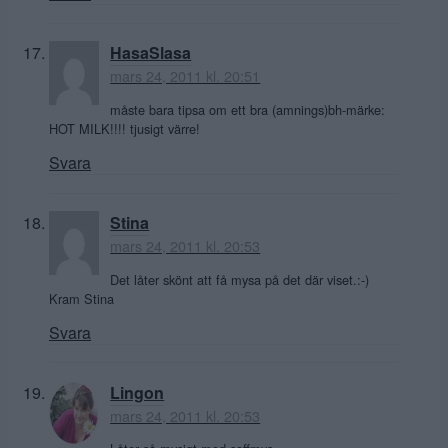
HasaSlasa
mars 24, 2011 kl. 20:51
måste bara tipsa om ett bra (amnings)bh-märke:
HOT MILK!!!! tjusigt värre!
Svara
Stina
mars 24, 2011 kl. 20:53
Det låter skönt att få mysa på det där viset.:-)
Kram Stina
Svara
Lingon
mars 24, 2011 kl. 20:53