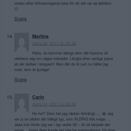
veckor efter förlossningarna bara för att det var så skööönt.
🙂
Svara
Martina
mars 24, 2011 kl. 20:36
Haha, du kommer slänga dom där byxorna all
världens väg om några månader. Längta efter vanliga jeans
så det skriker i kroppen!! Men där du är just nu håller jag
med, dom är ljuvliga!
Svara
Carin
mars 24, 2011 kl. 20:48
Ha ha!!! Dom har jag nästan förträngt….. 😀 Jag
var ju en sådan där tråkigt typ, som ALDRIG fick mage….
Jaaa inte förrän jag var i typ vecka 28 – 30 så började det
synas… Innan dess kunde jag inte ha mammabyxor, för dom