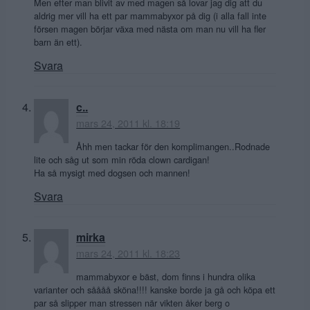
Men efter man blivit av med magen så lovar jag dig att du
aldrig mer vill ha ett par mammabyxor på dig (i alla fall inte
försen magen börjar växa med nästa om man nu vill ha fler
barn än ett).
Svara
c..
mars 24, 2011 kl. 18:19
Åhh men tackar för den komplimangen..Rodnade
lite och såg ut som min röda clown cardigan!
Ha så mysigt med dogsen och mannen!
Svara
mirka
mars 24, 2011 kl. 18:23
mammabyxor e bäst, dom finns i hundra olika
varianter och såååå sköna!!!! kanske borde ja gå och köpa ett
par så slipper man stressen när vikten åker berg o