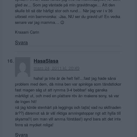
gled av… Som jag väntade på min gravidmage… Att den
skulle bli så där härligt stor och rund… När jag var i v 36
utbrast min barnmorska: -Jaa, NU ser du gravid ut! En vecka
senare var jag mamma… 😉
Kraaam Carin
Svara
HasaSlasa
mars 24, 2011 kl. 20:49
haha! ja inte är de helt fel!…fast jag hade såna
problem med dem, då mina ben var spinkiga som tändstickor
fast magen såg ut att rymma 3-4 bebbar! såg ganska
märkligt ut, och med en plattare röv än makens sony, så var
de ingen hit!
nä jag körde stenhårt på leggings och tajts( vad nu skillnaden
är??) däremot så är väl riktiga amningstoppar ngt att hylla till
skyarna!!( om man vill amma förståss!) synd bara att det inte
finns så mycket roliga!
Svara