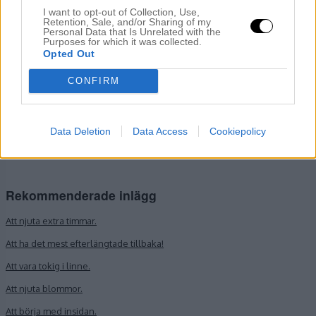
I want to opt-out of Collection, Use,
E-postadress
*
Retention, Sale, and/or Sharing of my
Personal Data that Is Unrelated with the
Purposes for which it was collected.
Opted Out
Webbplats
CONFIRM
Data Deletion
Data Access
Cookiepolicy
Rekommenderade inlägg
Att njuta extra timmar.
Att ha det mest efterlängtade tillbaka!
Att vara tokig i linne.
Att njuta blommor.
Att börja med insidan.