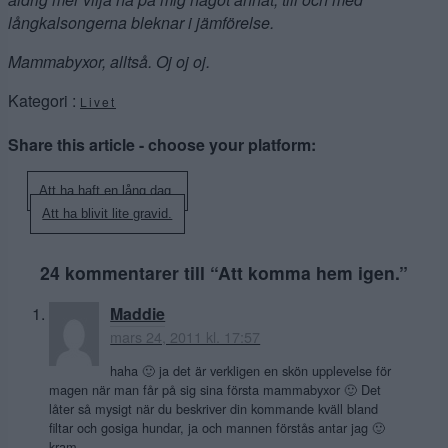
långkalsongerna bleknar i jämförelse.
Mammabyxor, alltså. Oj oj oj.
Kategori :
Livet
Share this article - choose your platform:
Inläggsnavigering
Att ha haft en lång dag.
Att ha blivit lite gravid.
24 kommentarer till “
Att komma hem igen.
”
Maddie
mars 24, 2011 kl. 17:57
haha 🙂 ja det är verkligen en skön upplevelse för
magen när man får på sig sina första mammabyxor 🙂 Det
låter så mysigt när du beskriver din kommande kväll bland
filtar och gosiga hundar, ja och mannen förstås antar jag 🙂
kram