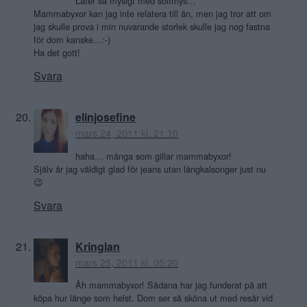
Låter så mysigt med soffmys…
Mammabyxor kan jag inte relatera till än, men jag tror att om
jag skulle prova i min nuvarande storlek skulle jag nog fastna
för dom kanske…:-)
Ha det gott!
Svara
elinjosefine
mars 24, 2011 kl. 21:10
haha… många som gillar mammabyxor!
Själv är jag väldigt glad för jeans utan långkalsonger just nu
😉
Svara
Kringlan
mars 25, 2011 kl. 05:20
Åh mammabyxor! Sådana har jag funderat på att
köpa hur länge som helst. Dom ser så sköna ut med resår vid