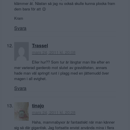
klämmer åt. Nästan så jag nu också skulle kunna plocka fram
dem bara för att 😉
Kram
Svara
Trassel
mars 24, 2011 kl. 20:08
Eller hur?? Som tur är längtar man lite efter en
mer varierad garderob mot slutet av graviditeten, annars
hade man väl springit runt i plagg med en jättemudd över
magen i all evighet.
Svara
tinajo
mars 24, 2011 kl. 20:28
Haha, mammabyxor är fantastiskt när man känner
sig så där gigantisk. Jag fortsatte envist använda mina i flera