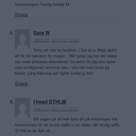
förlossningen! Trevlig fredag! M
Svara
Sara W
mars 24, 2011 kl. 18:49
Sorry att inte ha berättat:-) Det är ju riktigt skönt
att få nåt bekvämt för magen.. HM tycker jag har det bästa
och mest prisvärda alternativet! Va skönt för dig som kana
vara smällgravid i sommar sen, i alla fall med tanke på
kläder. Lång klänning och tights funkar ju fint!
Svara
I heart STHLM
mars 24, 2011 kl. 18:57
Blir sugen på att helt byta stil på inredningen här
hemma bara för att kunna ställa in en sådan där randig soffa
🙂 Vid en ev. flytt så…