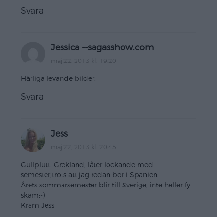
Svara
Jessica --sagasshow.com
maj 22, 2013 kl. 19:20
Härliga levande bilder.
Svara
Jess
maj 22, 2013 kl. 20:45
Gullplutt. Grekland, låter lockande med
semester,trots att jag redan bor i Spanien.
Årets sommarsemester blir till Sverige, inte heller fy
skam:-)
Kram Jess