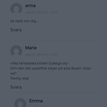
anna
maj 22, 2013 kl. 12:05
Va rädd om dig…
Svara
Marie
maj 22, 2013 kl. 14:37
Vilka fantastiska bilder! Duktiga du!
Och den där superfina tröjan på söta Busen. Köpt
var?
Trevlig resa!
Svara
Emma