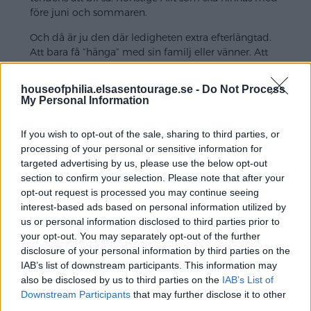
före juni och sommaren.
Och då är ju den där ledigheten extra efterlängtad.
Att bara få ”hänga” med sin familj eller vänner. Att
andas och bara få va.
houseofphilia.elsasentourage.se -
Do Not Process
Svara
My Personal Information
If you wish to opt-out of the sale, sharing to third parties, or
Prinsessorna på Bellevue
processing of your personal or sensitive information for
targeted advertising by us, please use the below opt-out
maj 22, 2013 kl. 05:54
section to confirm your selection. Please note that after your
Ähh, det intensiva har också sin njuting, speciellt när
opt-out request is processed you may continue seeing
det är en massa skoj som ska göras! Sedan är det
interest-based ads based on personal information utilized by
bara att hoppa in i den där härliga familjebubblan
us or personal information disclosed to third parties prior to
och samla kraft och bara vara…
your opt-out. You may separately opt-out of the further
disclosure of your personal information by third parties on the
Kraam
IAB’s list of downstream participants. This information may
Petronella
also be disclosed by us to third parties on the
IAB’s List of
Downstream Participants
that may further disclose it to other
Svara
third parties.