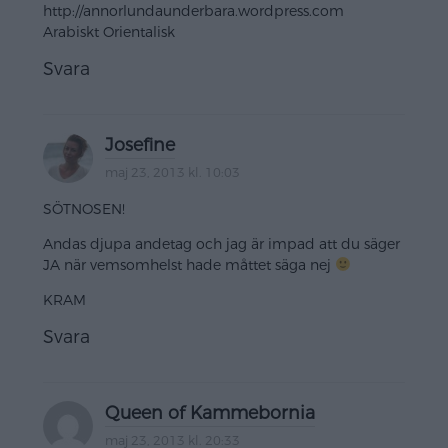
http://annorlundaunderbara.wordpress.com
Arabiskt Orientalisk
Svara
Josefine
maj 23, 2013 kl. 10:03
SÖTNOSEN!
Andas djupa andetag och jag är impad att du säger
JA när vemsomhelst hade måttet säga nej
KRAM
Svara
Queen of Kammebornia
maj 23, 2013 kl. 20:33