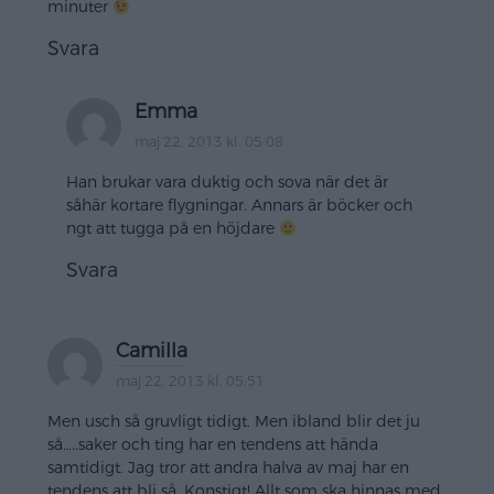
minuter
Svara
Emma
maj 22, 2013 kl. 05:08
Han brukar vara duktig och sova när det är
såhär kortare flygningar. Annars är böcker och
ngt att tugga på en höjdare
Svara
Camilla
maj 22, 2013 kl. 05:51
Men usch så gruvligt tidigt. Men ibland blir det ju
så…..saker och ting har en tendens att hända
samtidigt. Jag tror att andra halva av maj har en
tendens att bli så. Konstigt! Allt som ska hinnas med