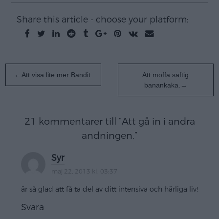
Share this article - choose your platform:
Inläggsnavigering
Att visa lite mer Bandit.
Att moffa saftig
banankaka.
21 kommentarer till “
Att gå in i andra
andningen.
”
Syr
maj 22, 2013 kl. 03:37
är så glad att få ta del av ditt intensiva och härliga liv!
Svara