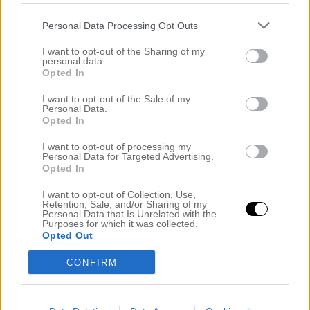
Personal Data Processing Opt Outs
Patricia
I want to opt-out of the Sharing of my
maj 22, 2013 kl. 07:25
personal data.
Opted In
Så ljuvliga förgätmigejer. Älskar dessa blommor,
hade dem i min
I want to opt-out of the Sale of my
Personal Data.
bröllopsbukett för 13 år sedan.
Opted In
Åker nästa vecka till Grekland med familjen, kanske
vi ses :).
I want to opt-out of processing my
Skulle vara superskoj att stöta på dig, du verkar så
Personal Data for Targeted Advertising.
Opted In
himla mysig
och trevlig. Gillar din blogg skarpt!
I want to opt-out of Collection, Use,
Trevlig resa till er!
Retention, Sale, and/or Sharing of my
Personal Data that Is Unrelated with the
Svara
Purposes for which it was collected.
Opted Out
CONFIRM
Patricia
maj 24, 2013 kl. 19:18