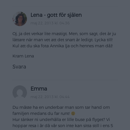
Lena - gott för själen
maj 22, 2013 kl. 04:36
Oj, ja det verkar lite mastigt. Men, som sagt, det är ju
lättare när man vet att det snart är ledigt. Lycka till!
Kul att du ska fota Annika (ja och hennes man då)!
Kram Lena
Svara
Emma
maj 22, 2013 kl. 04:44
Du måste ha en underbar man som tar hand om
familjen medans du far runt!
Hur tänker ni underhålla er lille buse på flyget? Vi
hoppar resa i år då vår son inte kan sitta still i ens 5