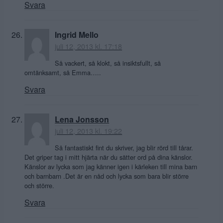
Svara
Ingrid Mello
juli 12, 2013 kl. 17:18
Så vackert, så klokt, så insiktsfullt, så
omtänksamt, så Emma…..
Svara
Lena Jonsson
juli 12, 2013 kl. 19:22
Så fantastiskt fint du skriver, jag blir rörd till tårar.
Det griper tag i mitt hjärta när du sätter ord på dina känslor.
Känslor av lycka som jag känner igen i kärleken till mina barn
och barnbarn .Det är en nåd och lycka som bara blir större
och större.
Svara