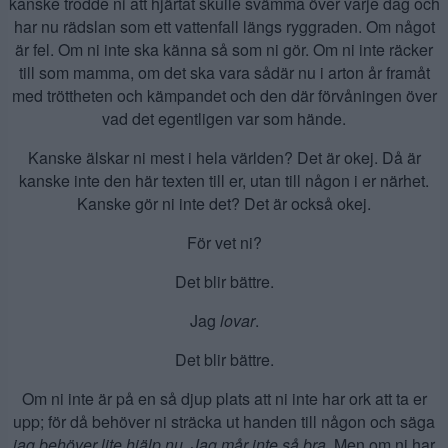
kanske trodde ni att hjärtat skulle svämma över varje dag och
har nu rädslan som ett vattenfall längs ryggraden. Om något
är fel. Om ni inte ska känna så som ni gör. Om ni inte räcker
till som mamma, om det ska vara sådär nu i arton år framåt
med tröttheten och kämpandet och den där förvåningen över
vad det egentligen var som hände.
Kanske älskar ni mest i hela världen? Det är okej. Då är
kanske inte den här texten till er, utan till någon i er närhet.
Kanske gör ni inte det? Det är också okej.
För vet ni?
Det blir bättre.
Jag
lovar
.
Det blir bättre.
Om ni inte är på en så djup plats att ni inte har ork att ta er
upp; för då behöver ni sträcka ut handen till någon och säga
jag behöver lite hjälp nu. Jag mår inte så bra.
Men om ni har