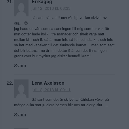
Errkagbg
juli 12, 2013 kl. 08:33
så sant, så sant!! och väldigt vacker skrivet av
dig… 🙂
jag hade en vän som sa sanningen till mig som tur var, för
min dotter hade kolik i tre månader och skrek varje natt
mellan kl 1 och 5. då är man inte så tuff och stark… och inte
så lätt med kärleken till det skrikande barnet… men som sagt
det blir bättre… nu är min dotter 5 år och det finns ingen
gräns över hur mycket jag älskar henne!! kram!
Svara
Lena Axelsson
juli 12, 2013 kl. 09:11
Så sant som det är skrivet….Kärleken växer på
många olika sätt ju äldre barnen blir och tar aldrig slut…..
Svara