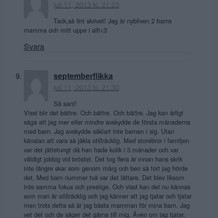
juli 11, 2013 kl. 21:23
Tack,så fint skrivet! Jag är nybliven 2 barns
mamma och mitt uppe i allt<3
Svara
septemberflikka
juli 11, 2013 kl. 21:30
Så sant!
Visst blir det bättre. Och bättre. Och bättre. Jag kan ärligt
säga att jag mer eller mindre avskydde de första månaderna
med barn. Jag avskydde såklart inte barnen i sig. Utan
känslan att vara så jäkla otillräcklig. Med storebror i familjen
var det jättetungt då han hade kolik i 3 månader och var
väldigt jobbig vid bröstet. Det tog flera år innan hans skrik
inte längre skar som genom märg och ben så fort jag hörde
det. Med barn nummer två var det lättare. Det blev liksom
inte samma fokus och prestige. Och visst kan det nu kännas
som man är otillräcklig och jag känner att jag tjatar och tjatar
men trots detta så är jag bästa mamman för mina barn. Jag
vet det och de säger det gärna till mig. Även om jag tjatar.