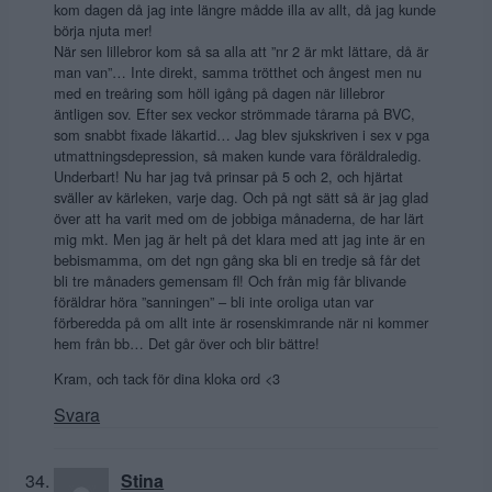
kom dagen då jag inte längre mådde illa av allt, då jag kunde
börja njuta mer!
När sen lillebror kom så sa alla att ”nr 2 är mkt lättare, då är
man van”… Inte direkt, samma trötthet och ångest men nu
med en treåring som höll igång på dagen när lillebror
äntligen sov. Efter sex veckor strömmade tårarna på BVC,
som snabbt fixade läkartid… Jag blev sjukskriven i sex v pga
utmattningsdepression, så maken kunde vara föräldraledig.
Underbart! Nu har jag två prinsar på 5 och 2, och hjärtat
sväller av kärleken, varje dag. Och på ngt sätt så är jag glad
över att ha varit med om de jobbiga månaderna, de har lärt
mig mkt. Men jag är helt på det klara med att jag inte är en
bebismamma, om det ngn gång ska bli en tredje så får det
bli tre månaders gemensam fl! Och från mig får blivande
föräldrar höra ”sanningen” – bli inte oroliga utan var
förberedda på om allt inte är rosenskimrande när ni kommer
hem från bb… Det går över och blir bättre!
Kram, och tack för dina kloka ord <3
Svara
Stina