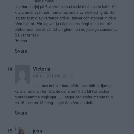
Tack Emma!
Jag har en tjej på 6 veckor som utvecklat nån sorts kolik. Att
knyta an är svårt när man oftast möts av skrik och gråt. Så
jag tar åt mig av vartenda ord du skriver och stoppar in dem
nära hjärtat. För jag vet ju någonstans långt in att det blir
bättre, men det är så lätt att glömma i de jobbiga stunderna.
Så varmt tack!
/Hanna
Svara
Victoria
juli 11, 2013 kl. 22:19
…… och det blir bara bättre och bättre, ljuvlig
känsla när man får följa de där små till att bli två vackra
omtänksamma ynglingar ….. säger den stolta mamman till
en 16- och en 18-åring. Inget är större än detta.
Svara
jess