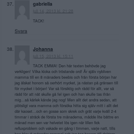
gabriella
juli 14, 2013 kl. 21:28
TACK!
Svara
Johanna
juli 15, 2013 kl. 15:11
TACK EMMA! Den här texten behövde jag
verkligen! Vilka kloka och tröstande ord! Är själv nybliven
mamma till en 8 månaders beebis och från första början har
jag älskat honom så oerhört mycket, ja nästan på gränsen till
för mycket i början! Var så försiktig och rädd för allt, var så
rädd för att nåt skulle gå fel igen och han skulle tas ifrån
mig…så kärlek kände jag nog! Men allt det andra sedan, att
plötsligt vara mamma och försöka hitta sig själv mitt i allt det
där kaoset…och en gosse som skrek och grät varje kväll 2-4
timmar i sträck de första tre månaderna, mådde lite bättre en
månad men sen var helvetet lös igen när lillen fick
refluxproblem och vakade en gång i timmen, varje natt, tills
han blev 6 månader gammal och jag tog honom till doktorn