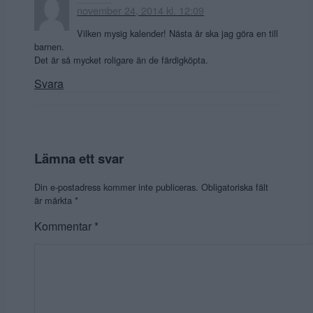
november 24, 2014 kl. 12:09
Vilken mysig kalender! Nästa år ska jag göra en till
barnen.
Det är så mycket roligare än de färdigköpta.
Svara
Lämna ett svar
Din e-postadress kommer inte publiceras.
Obligatoriska fält
är märkta
*
Kommentar
*