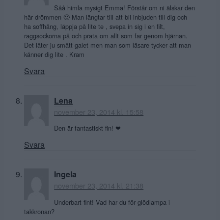
Såå himla mysigt Emma! Förstår om ni älskar den
här drömmen 🙂 Man längtar till att bli inbjuden till dig och
ha soffhäng, läppja på lite te , svepa in sig i en filt,
raggsockorna på och prata om allt som far genom hjärnan.
Det låter ju smått galet men man som läsare tycker att man
känner dig lite . Kram
Svara
Lena
november 23, 2014 kl. 15:58
Den är fantastiskt fin! ❤︎
Svara
Ingela
november 23, 2014 kl. 21:38
Underbart fint! Vad har du för glödlampa i
takkronan?