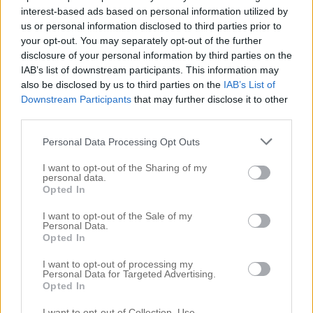
interest-based ads based on personal information utilized by
us or personal information disclosed to third parties prior to
your opt-out. You may separately opt-out of the further
disclosure of your personal information by third parties on the
IAB’s list of downstream participants. This information may
Sök
also be disclosed by us to third parties on the
IAB’s List of
efter:
Downstream Participants
that may further disclose it to other
Kategorier
third parties.
Personal Data Processing Opt Outs
Äktenskapet & Bröllopet
Annons
I want to opt-out of the Sharing of my
personal data.
ANNONS INREDA.COM
Opted In
Badrummet
Badrummet
I want to opt-out of the Sale of my
Personal Data.
Big in Turkey
Opted In
Bloggeventet 2012
Busen
I want to opt-out of processing my
Personal Data for Targeted Advertising.
Buses Nya Rum
Opted In
Buses rum
Buses rum
I want to opt-out of Collection, Use,