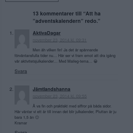
13 kommentarer till “
Att ha
”adventskalendern” redo.
”
AktivaDagar
november 23, 2014 kl. 09:31
Men åh vilken fin! Ja det är spännande
förväntansfulla tider nu… Här ser vi fram emot att dra igång
vår aktivitetsjulkalender… Med Maileg-tema… 😀
Svara
Jämtlandshanna
november 23, 2014 kl. 09:55
Å va fin och praktiskt med siffror på båda sidor.
Här väntar vi ett år till innan det blir julkalender, Pluttan är ju
bara 1,5 än 🙂
Kramar
Svara