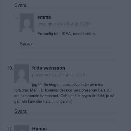
Svara
emma
november 24, 2014 kl. 07:30
En vanlig från IKEA, modell större.
Svara
frida svensson
november 24, 2014 kl. 10:12
jag får än idag en presentkalender av mina
föräldrar. Men i år kommer det nog vara presenter bara till
det kommande barnbarnet. Och när lilla krypis är född, ja då
går min kalender i arv till ungen! =)
Svara
Hanna