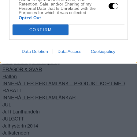
Retention, Sale, and/or Sharing of my
Dagens Buse
Personal Data that Is Unrelated with the
Dagens Noah
Purposes for which it was collected.
Opted Out
DIY
Drömmen
CONFIRM
Ewa i Walla
Filmklipp
Flickorna
Data Deletion
Data Access
Cookiepolicy
Förlossningen
Fotograferingar & Uppdrag
FRÅGOR & SVAR
Hallen
INNEHÅLLER REKLAMLÄNK – PRODUKT KÖPT MED
RABATT
INNEHÅLLER REKLAMLÄNKAR
JUL
Jul i Lanthandeln
JULGOTT
Julhysterin 2014
Julkalendern