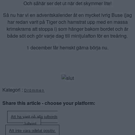
Och såhär ser det ut när det skymmer lite!
Så nu har vi en adventskalender åt en mycket ivrig Buse (jag
har redan varit på Tiger och hamstrat upp med en massa
krimskrams att stoppa i) som hänger bakom bordet och är
både söt och gör varje dag till minijulafton för en treåring.
1 december får hemskt gärna börja nu.
Kategori :
Drömmen
Share this article - choose your platform:
Inläggsnavigering
Att ha varit på alla julbords
Julbord.
Att inte vara odelat positiv.