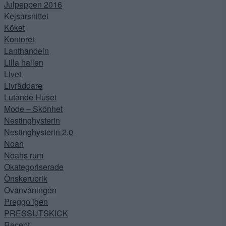
Julpeppen 2016
Kejsarsnittet
Köket
Kontoret
Lanthandeln
Lilla hallen
Livet
Livräddare
Lutande Huset
Mode – Skönhet
Nestinghysterin
Nestinghysterin 2.0
Noah
Noahs rum
Okategoriserade
Önskerubrik
Ovanvåningen
Preggo igen
PRESSUTSKICK
Recept