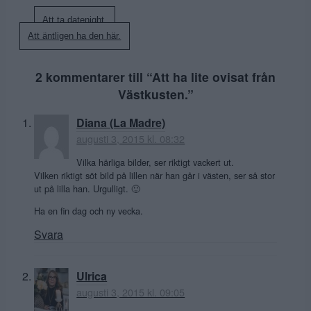
Inläggsnavigering
Att ta datenight.
Att äntligen ha den här.
2 kommentarer till “
Att ha lite ovisat från
Västkusten.
”
Diana (La Madre)
augusti 3, 2015 kl. 08:32
Vilka härliga bilder, ser riktigt vackert ut.
Vilken riktigt söt bild på lillen när han går i västen, ser så stor
ut på lilla han. Urgulligt. 🙂
Ha en fin dag och ny vecka.
Svara
Ulrica
augusti 3, 2015 kl. 09:05