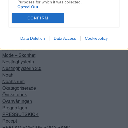
Kejsarsnittet
Purposes for which it was collected.
Opted Out
Köket
Kontoret
CONFIRM
Lanthandeln
Lilla hallen
Livet
Data Deletion
Data Access
Cookiepolicy
Livräddare
Lutande Huset
Mode – Skönhet
Nestinghysterin
Nestinghysterin 2.0
Noah
Noahs rum
Okategoriserade
Önskerubrik
Ovanvåningen
Preggo igen
PRESSUTSKICK
Recept
REKLAM BOENDE BÖDA SAND