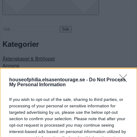
Sök
efter:
Kategorier
Äktenskapet & Bröllopet
Annons
ANNONS INREDA.COM
Badrummet
houseofphilia.elsasentourage.se -
Do Not Process
My Personal Information
Badrummet
Big in Turkey
If you wish to opt-out of the sale, sharing to third parties, or
Bloggeventet 2012
processing of your personal or sensitive information for
Busen
targeted advertising by us, please use the below opt-out
Buses Nya Rum
section to confirm your selection. Please note that after your
Buses rum
opt-out request is processed you may continue seeing
Buses rum
interest-based ads based on personal information utilized by
Dagens Buse