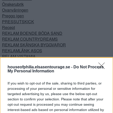
Önskerubrik
Ovanvåningen
Preggo igen
PRESSUTSKICK
Recept
REKLAM BOENDE BÖDA SAND
REKLAM COUNTRYDREAMS
REKLAM SKÅNSKA BYGGVAROR
REKLAMLÄNK ASOS
RELAM VISTAMIA
Resor
houseofphilia.elsasentourage.se -
Do Not Process
Samarbeten
My Personal Information
Shoppi Shoppi
Silkesapan
If you wish to opt-out of the sale, sharing to third parties, or
Skönhet
processing of your personal or sensitive information for
Sovrum
targeted advertising by us, please use the below opt-out
Sovrummet
section to confirm your selection. Please note that after your
Sponsrad produkt
opt-out request is processed you may continue seeing
Sponsrat plagg
interest-based ads based on personal information utilized by