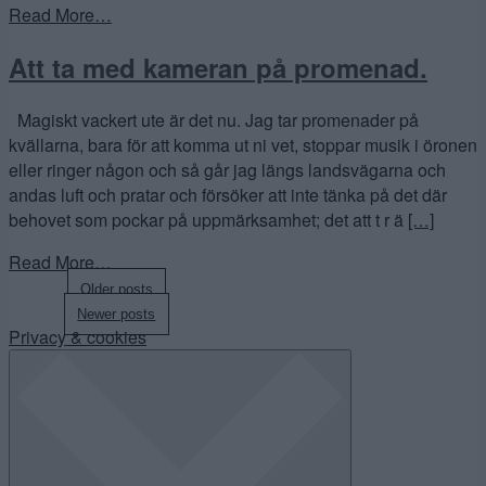
Read More…
Att ta med kameran på promenad.
Magiskt vackert ute är det nu. Jag tar promenader på
kvällarna, bara för att komma ut ni vet, stoppar musik i öronen
eller ringer någon och så går jag längs landsvägarna och
andas luft och pratar och försöker att inte tänka på det där
behovet som pockar på uppmärksamhet; det att t r ä
[…]
Read More…
Posts
Older posts
Newer posts
navigation
Privacy & cookies