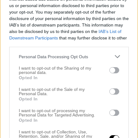
Milott
us or personal information disclosed to third parties prior to
december 30, 2010 kl. 16:38
your opt-out. You may separately opt-out of the further
disclosure of your personal information by third parties on the
Pojkvännen min är tjeck. Jag håller med!
IAB’s list of downstream participants. This information may
Ännu mysigare när man har inhemsk guide med sig!
also be disclosed by us to third parties on the
IAB’s List of
Önskar Dig ett gott slut på året och Gott Nytt 2011!
Downstream Participants
that may further disclose it to other
Milott
third parties.
Svara
Personal Data Processing Opt Outs
I want to opt-out of the Sharing of my
personal data.
Elvira
Opted In
december 30, 2010 kl. 22:02
I want to opt-out of the Sale of my
Personal Data.
Åhh, Prag är verkligen ett ställe jag drömmer om att
Opted In
åka till någon gång. Älskar det fast jag aldrig varit dit
.
I want to opt-out of processing my
Personal Data for Targeted Advertising.
Snygg väska du hade köpt förresten. Jag inser att jag
Opted In
måste köpa en ny väska jag också, då jag har köpt
en kalender att skriva i, som är för stor för de väskor
I want to opt-out of Collection, Use,
Retention, Sale, and/or Sharing of my