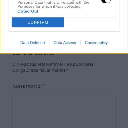
jag har. Ibland har man lyxproblem…
Personal Data that Is Unrelated with the
Purposes for which it was collected.
Gott nytt år på dig!!
Opted Out
Kram Elvira
CONFIRM
Svara
Data Deletion
Data Access
Cookiepolicy
Lämna ett svar
Din e-postadress kommer inte publiceras.
Obligatoriska fält är märkta
*
Kommentar
*