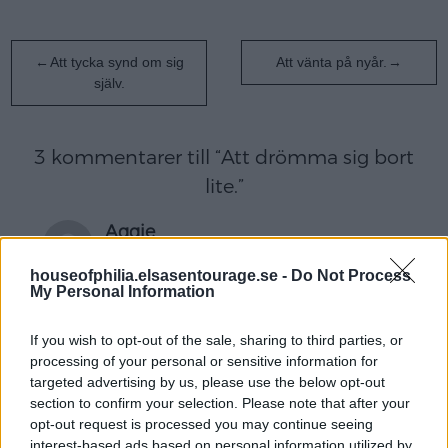
Inläggsnavigering
Att tycka synd om sig
Att vänta på nyår.
själv.
3 kommentarer till “
Att drömma sig bort
lite.
”
Aggie
december 30, 2010 kl. 16:13
houseofphilia.elsasentourage.se -
Do Not Process
My Personal Information
Ja, Prag är verkligen en stad för sig, vacker, mystisk
och väldigt romantisk. Hoppas att din dröm om att
bo där en sommar bli sann.
If you wish to opt-out of the sale, sharing to third parties, or
processing of your personal or sensitive information for
Svara
targeted advertising by us, please use the below opt-out
section to confirm your selection. Please note that after your
opt-out request is processed you may continue seeing
interest-based ads based on personal information utilized by