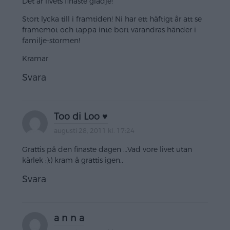
Det är livets finaste glädje!
Stort lycka till i framtiden! Ni har ett häftigt år att se
framemot och tappa inte bort varandras händer i
familje-stormen!
Kramar
Svara
Too di Loo ♥
augusti 28, 2011 kl. 17:24
Grattis på den finaste dagen …Vad vore livet utan
kärlek :):) kram å grattis igen..
Svara
a n n a