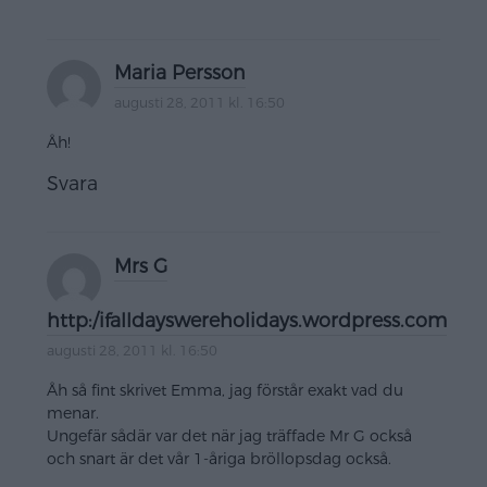
Maria Persson
augusti 28, 2011 kl. 16:50
Åh!
Svara
Mrs G
http:/ifalldayswereholidays.wordpress.com
augusti 28, 2011 kl. 16:50
Åh så fint skrivet Emma, jag förstår exakt vad du
menar.
Ungefär sådär var det när jag träffade Mr G också
och snart är det vår 1-åriga bröllopsdag också.