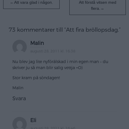
Inläggsnavigering
Att vara glad i någon.
Att förstå vitsen med
flera.
73 kommentarer till “
Att fira bröllopsdag.
”
Malin
augusti 28, 2011 kl. 16:38
Nu blev jag lite nyförälskad i min egen man – du
skriver ju så man blir salig vettja =O)
Stor kram på söndagen!
Malin
Svara
Eli
augusti 28, 2011 kl. 16:46