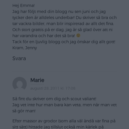
Hej Emma!
Jag har följt med din blogg nu sen juni och jag
tycker den är alldeles underbar! Du skriver så bra och
tar vackra bilder, man blir inspirerad av allt det fina.
Och stort grattis på er dag, jag är så glad över att ni
har varandra och har det så bra!
Tack för en ljuvlig blogg och jag önskar dig allt gott!
Kram, Jenny
Svara
Marie
augusti 28, 2011 kl. 17:08
Så fint du skriver om dig och scout valiant!
Jag vet inte hur man bara kan veta, men när man vet
så gör man!
Efter massor av grodor (som alla väl ändå var fina på
sitt sätt) hittade jag tillslut också min kärlek på