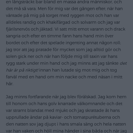
en långsträckt bar bland en massa andra människor, och
det må så vara. Men för mig var det gången efter; när han
väntade på mig på torget med ryggen mot och han var
alldeles randig och khakifärgad och solvarm och jag var
fjärilsnervös och jäktad. Vi satt mitt emot varann och drack
sangria och efter en timme fann hans hand min över
bordet och efter det spelade ingenting annat någon roll;
jag tror att jag pratade för mycket som jag alltid gör och
solen gick ner och när han följde mig till taxin var hans
rygg stark under min hand och jag minns att jag tänkte
det
här är på riktigt!
innan han lutade sig mot mig och tog
farväl med en hand om min nacke och med näsan i mitt
hår.
Jag minns fortfarande när jag blev förälskad. Jag kom hem
till honom och hans golv knarrade välkomnande och det
var stramt blandat med mjukt och jag skrattade åt hans
upprullade ändar på kaviar- och tomatpurétuberna och
den natten sov jag djupt i hans smala säng och hela natten
var han vaken och höll mina händer i sina båda och när jag