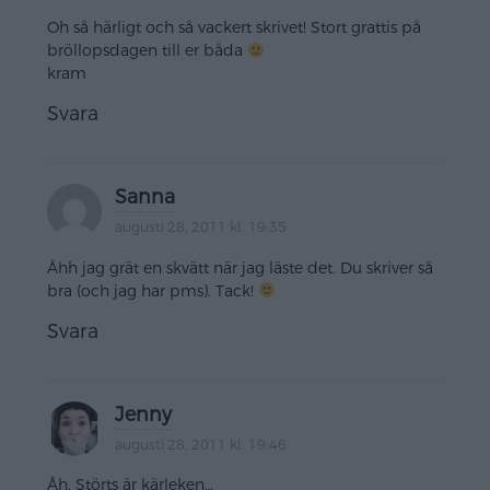
Oh så härligt och så vackert skrivet! Stort grattis på
bröllopsdagen till er båda
kram
Svara
Sanna
augusti 28, 2011 kl. 19:35
Åhh jag grät en skvätt när jag läste det. Du skriver så
bra (och jag har pms). Tack!
Svara
Jenny
augusti 28, 2011 kl. 19:46
Åh. Störts är kärleken…