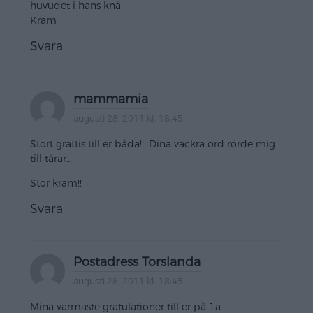
huvudet i hans knä.
Kram
Svara
mammamia
augusti 28, 2011 kl. 18:45
Stort grattis till er båda!!! Dina vackra ord rörde mig
till tårar….
Stor kram!!
Svara
Postadress Torslanda
augusti 28, 2011 kl. 18:45
Mina varmaste gratulationer till er på 1a