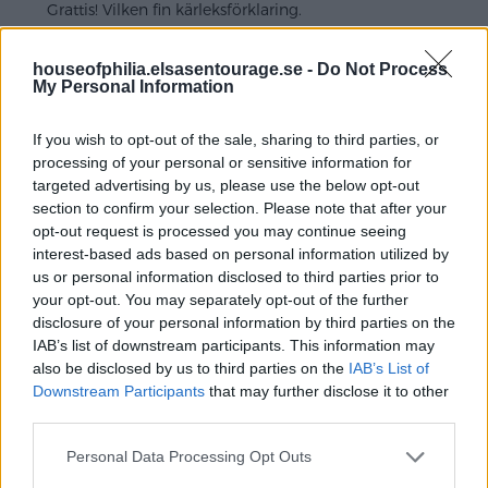
Grattis! Vilken fin kärleksförklaring.
Svara
houseofphilia.elsasentourage.se -
Do Not Process
My Personal Information
Odd Molly-holic
If you wish to opt-out of the sale, sharing to third parties, or
processing of your personal or sensitive information for
augusti 28, 2011 kl. 17:09
targeted advertising by us, please use the below opt-out
Underbart beskrivet, förälskelsen och känslan av att
section to confirm your selection. Please note that after your
ha funnit sin själsfrände, det är STORT! Nu efter 20 år
opt-out request is processed you may continue seeing
med samme man har förälskelse för länge sedan
interest-based ads based on personal information utilized by
lämnat oss och småbarnsårens stress och karriärlivets
us or personal information disclosed to third parties prior to
press har satt sina spår men vänskapen den består
your opt-out. You may separately opt-out of the further
och det är den som det gäller att hålla fast vid när
disclosure of your personal information by third parties on the
det är tufft.
IAB’s list of downstream participants. This information may
KRAM fina du!!!
also be disclosed by us to third parties on the
IAB’s List of
Downstream Participants
that may further disclose it to other
Svara
third parties.
Personal Data Processing Opt Outs
Emma