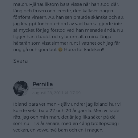
match. Hjärtat liksom bara visste när han stod där,
lång och frusen och leende, den kallaste dagen
förrförra vintern. Att han sen pratade skånska och att
jag knappt förstod ett ord av vad han sa gjorde inte
så mycket för jag förstod vad han menade ändå. Nu
ligger han i badet och ylar om alla mina långa
hårstrån som visst simmar runt i vattnet och jag får
nog gå och göra bot
Hurra för kärleken!!
Svara
Pernilla
augusti 28, 2011 kl. 17:09
Ibland bara vet man – själv undrar jag ibland hur vi
kunde veta, bara 22 och 20 år gamla. Men vi hade
rätt, jag och min man, det är jag lika säker på då
som nu – 13 år senare, med en 4årig bröllopsdag i
veckan, en vovve, två barn och en i magen.