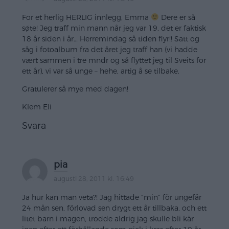
For et herlig HERLIG innlegg, Emma
Dere er så
søte! Jeg traff min mann når jeg var 19, det er faktisk
18 år siden i år… Herremindag så tiden flyr!! Satt og
såg i fotoalbum fra det året jeg traff han (vi hadde
vært sammen i tre mndr og så flyttet jeg til Sveits for
ett år), vi var så unge – hehe, artig å se tilbake.
Gratulerer så mye med dagen!
Klem Eli
Svara
pia
augusti 28, 2011 kl. 16:49
Ja hur kan man veta?! Jag hittade ”min” för ungefär
24 mån sen, förlovad sen drygt ett år tillbaka, och ett
litet barn i magen, trodde aldrig jag skulle bli kär