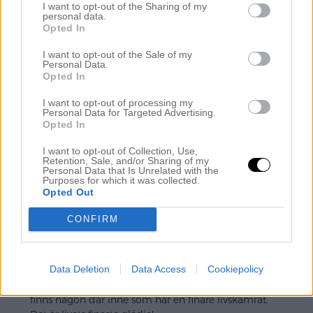
I want to opt-out of the Sharing of my
personal data.
augusti 28, 2011 kl. 17:14
Opted In
Ditt sätt att skildra er vardag gör att man är fast
I want to opt-out of the Sale of my
sedan första stund man gått in här. Så underbart
Personal Data.
med ett år som gifta och lilla L på väg. Grattis till er.
Opted In
Svara
I want to opt-out of processing my
Personal Data for Targeted Advertising.
Opted In
Doktor Molly
I want to opt-out of Collection, Use,
Retention, Sale, and/or Sharing of my
Personal Data that Is Unrelated with the
augusti 28, 2011 kl. 17:18
Purposes for which it was collected.
Opted Out
Vilken härlig beskrivning!!! Visst är det underbart när
man VET. Jag brukar tänka att om det inte funkar
CONFIRM
med maken så funkar det inte med någon. Då är
det inte meningen att jag ska leva i ett
parförhållande. För funkar det inte med honom
Data Deletion
Data Access
Cookiepolicy
funkar det inte med någon någonsin! När jag går in
ett rum fullt med folk vet jag i hjärat att det inte
finns någon där inne som har en finare livskamrat.