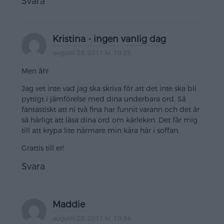
Svara
Kristina - ingen vanlig dag
augusti 28, 2011 kl. 19:25
Men åh!
Jag vet inte vad jag ska skriva för att det inte ska bli
pyttigt i jämförelse med dina underbara ord. Så
fantastiskt att ni två fina har funnit varann och det är
så härligt att läsa dina ord om kärleken. Det får mig
till att krypa lite närmare min kära här i soffan.
Grattis till er!
Svara
Maddie
augusti 28, 2011 kl. 19:34