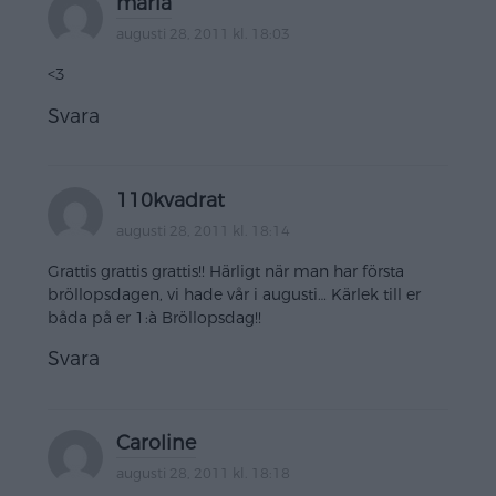
maria
augusti 28, 2011 kl. 18:03
<3
Svara
110kvadrat
augusti 28, 2011 kl. 18:14
Grattis grattis grattis!! Härligt när man har första
bröllopsdagen, vi hade vår i augusti… Kärlek till er
båda på er 1:à Bröllopsdag!!
Svara
Caroline
augusti 28, 2011 kl. 18:18