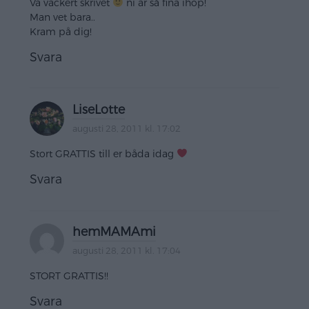
Va vackert skrivet
ni är så fina ihop!
Man vet bara..
Kram på dig!
Svara
LiseLotte
augusti 28, 2011 kl. 17:02
Stort GRATTIS till er båda idag
Svara
hemMAMAmi
augusti 28, 2011 kl. 17:04
STORT GRATTIS!!
Svara