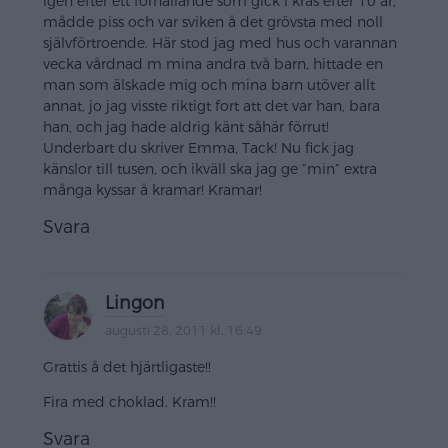
igen efter ett förhållande som gick i kras efter 10 år,
mådde piss och var sviken å det grövsta med noll
självförtroende. Här stod jag med hus och varannan
vecka vårdnad m mina andra två barn, hittade en
man som älskade mig och mina barn utöver allt
annat, jo jag visste riktigt fort att det var han, bara
han, och jag hade aldrig känt såhär förrut!
Underbart du skriver Emma, Tack! Nu fick jag
känslor till tusen, och ikväll ska jag ge ”min” extra
många kyssar å kramar! Kramar!
Svara
Lingon
augusti 28, 2011 kl. 16:49
Grattis å det hjärtligaste!!
Fira med choklad. Kram!!
Svara