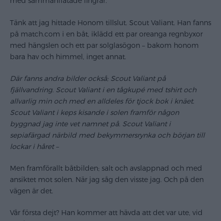
med sammanflätade fingrar.
Tänk att jag hittade Honom tillslut. Scout Valiant. Han fanns
på match.com i en båt, iklädd ett par oreanga regnbyxor
med hängslen och ett par solglasögon – bakom honom
bara hav och himmel, inget annat.
Där fanns andra bilder också; Scout Valiant på
fjällvandring.
Scout Valiant
i en tågkupé med tshirt och
allvarlig min och med en alldeles för tjock bok i knäet.
Scout Valiant
i keps kisande i solen framför någon
byggnad jag inte vet namnet på.
Scout Valiant
i
sepiafärgad närbild med bekymmersrynka och början till
lockar i håret –
Men framförallt båtbilden; salt och avslappnad och med
ansiktet mot solen. När jag såg den visste jag. Och på den
vägen är det.
Vår första dejt? Han kommer att hävda att det var ute, vid