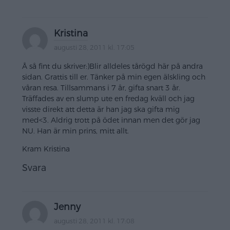
Kristina
augusti 28, 2011 kl. 17:05
Å så fint du skriver:)Blir alldeles tårögd här på andra
sidan. Grattis till er. Tänker på min egen älskling och
våran resa. Tillsammans i 7 år, gifta snart 3 år.
Träffades av en slump ute en fredag kväll och jag
visste direkt att detta är han jag ska gifta mig
med<3. Aldrig trott på ödet innan men det gör jag
NU. Han är min prins, mitt allt.
Kram Kristina
Svara
Jenny
augusti 28, 2011 kl. 17:08