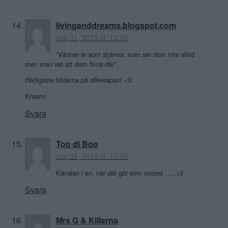
livinganddreams.blogspot.com
maj 31, 2012 kl. 12:09
”Vänner är som stjärnor, man ser dom inte alltid
men man vet att dom finns där”
Härligaste bilderna på silkesapan! <3
Kraam!
Svara
Too di Boo
maj 31, 2012 kl. 12:35
Känslan i en, när det gör som ondast …..<3
Svara
Mrs G & Killarna