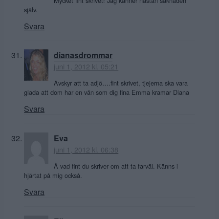
Mycket fint skrivet! Jag känner nästan saknaden
själv.
Svara
dianasdrommar
juni 1, 2012 kl. 05:21
Avskyr att ta adjö….fint skrivet, tjejerna ska vara
glada att dom har en vän som dig fina Emma kramar Diana
Svara
Eva
juni 1, 2012 kl. 06:38
Å vad fint du skriver om att ta farväl. Känns i
hjärtat på mig också.
Svara