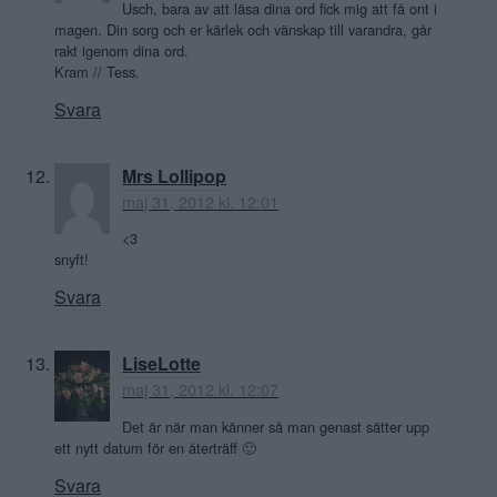
Usch, bara av att läsa dina ord fick mig att få ont i
magen. Din sorg och er kärlek och vänskap till varandra, går
rakt igenom dina ord.
Kram // Tess.
Svara
Mrs Lollipop
maj 31, 2012 kl. 12:01
<3
snyft!
Svara
LiseLotte
maj 31, 2012 kl. 12:07
Det är när man känner så man genast sätter upp
ett nytt datum för en återträff 🙂
Svara