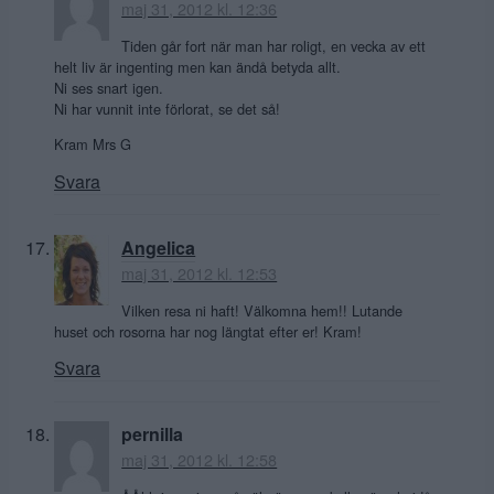
maj 31, 2012 kl. 12:36
Tiden går fort när man har roligt, en vecka av ett
helt liv är ingenting men kan ändå betyda allt.
Ni ses snart igen.
Ni har vunnit inte förlorat, se det så!
Kram Mrs G
Svara
Angelica
maj 31, 2012 kl. 12:53
Vilken resa ni haft! Välkomna hem!! Lutande
huset och rosorna har nog längtat efter er! Kram!
Svara
pernilla
maj 31, 2012 kl. 12:58