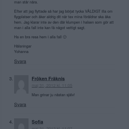
man står nära.
Efter att jag flyttade så har jag börjat tycka VÄLDIGT illa om
flygplatser och åker aldrig dit när tex mina föräldrar ska åka
hem. Jag klarar inte av den där klumpen i halsen som gör att
man i alla fall inte kan få något vettigt sagt.
Ha en bra resa hem i alla fall 🙁
Hälsningar
Yohanna
Svara
Fröken Fräknis
maj 31, 2012 kl. 11:05
Man grinar ju nästan själv!
Svara
Sofia
maj 31, 2012 kl. 11:07