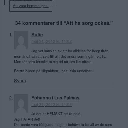
Inläggsnavigering
Att vara hemma igen.
34 kommentarer till “
Att ha sorg också.
”
Sofie
maj 31, 2012 kl. 11:02
Jag vet känslan av att bo alldeles för långt ifrån,
men ändå så rätt sett till allt det andra som ingår i ett liv.
Man får bara försöka ta sig tid att ses lite oftare!
Första bilden på lillgrabben.. helt jäkla underbar!!
Svara
Yohanna i Las Palmas
maj 31, 2012 kl. 11:02
Ja det är HEMSKT att ta adjö.
Jag HATAR det!
Det borde vara förbjudet i lag att behöva ta farväl av de som