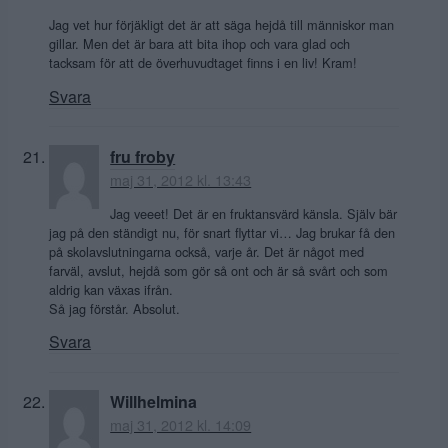
Jag vet hur förjäkligt det är att säga hejdå till människor man
gillar. Men det är bara att bita ihop och vara glad och
tacksam för att de överhuvudtaget finns i en liv! Kram!
Svara
fru froby
maj 31, 2012 kl. 13:43
Jag veeet! Det är en fruktansvärd känsla. Själv bär
jag på den ständigt nu, för snart flyttar vi… Jag brukar få den
på skolavslutningarna också, varje år. Det är något med
farväl, avslut, hejdå som gör så ont och är så svårt och som
aldrig kan växas ifrån.
Så jag förstår. Absolut.
Svara
Willhelmina
maj 31, 2012 kl. 14:09