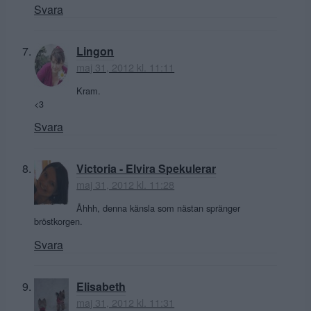
Svara
Lingon
maj 31, 2012 kl. 11:11
Kram.
<3
Svara
Victoria - Elvira Spekulerar
maj 31, 2012 kl. 11:28
Åhhh, denna känsla som nästan spränger
bröstkorgen.
Svara
Elisabeth
maj 31, 2012 kl. 11:31