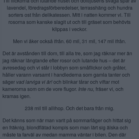
Till flickorna och lutande huset och doftljusens svaga spår av
lavendel, föredragsförberedelser, terrasshäng och hundra
sorters ost från delikatessen. Mitt i natten kommer vi. Till
rosorna som kanske slagit ut och till gräset som behövts
klippas i veckor.
Men vi åker också ifrån. 60 mil, 31 mil, 147 mil ifrån.
Det är avstånden till dom, till alla tre, som jag räknar mer än
jag räknar längtande efter rosor och lutande hus – det är
avresedag och vi står i lobbyn som småflickor och gråter,
håller varann varsamt i handlederna som gamla tanter och
säger
vad larviga vi är!
och blinkar tårar och viftar mot
kamerorna som om de vore flugor.
Inte nu,
fräser vi, och
kramas igen.
238 mil till allihop. Och det bara från mig.
Det känns som när man varit på sommarläger och hittat sig
en fräknig, blondflätad kompis som man lärt sig älska och
måste ta farväl av medan mamma väntar i bilen. Den där