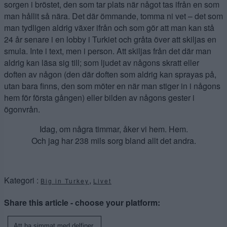
sorgen i bröstet, den som tar plats när något tas ifrån en som
man hållit så nära. Det där ömmande, tomma ni vet – det som
man tydligen aldrig växer ifrån och som gör att man kan stå
24 år senare i en lobby i Turkiet och gråta över att skiljas en
smula. Inte i text, men i person. Att skiljas från det där man
aldrig kan läsa sig till; som ljudet av någons skratt eller
doften av någon (den där doften som aldrig kan sprayas på,
utan bara finns, den som möter en när man stiger in i någons
hem för första gången) eller bilden av någons gester i
ögonvrån.
Idag, om några timmar, åker vi hem. Hem.
Och jag har 238 mils sorg bland allt det andra.
Kategori :
,
Big in Turkey
Livet
Share this article - choose your platform:
Att ha simmat med delfiner.