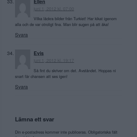
Ellen
juni 1, 2012 kl. 07:00
Vilka läckra bilder från Turkiet! Har kikat igenom
alla och de var otroligt fina. Man blir sugen på att åka!
Svara
Evis
juni 1, 2012 kl. 19:17
Så fint du skriver om det. Avståndet. Hoppas ni
snart får chansen att ses igen!
Svara
Lämna ett svar
Din e-postadress kommer inte publiceras.
Obligatoriska fält