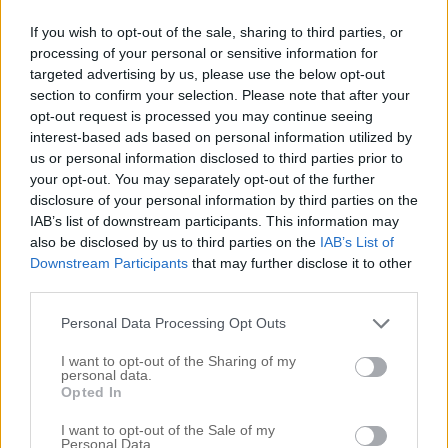
maj 31, 2012 kl. 14:57
If you wish to opt-out of the sale, sharing to third parties, or
Sorgligt men bra vänner växer inte på träd så ni
processing of your personal or sensitive information for
kommer snart att ses igen hoppas jag.
targeted advertising by us, please use the below opt-out
section to confirm your selection. Please note that after your
kram
opt-out request is processed you may continue seeing
Svara
interest-based ads based on personal information utilized by
us or personal information disclosed to third parties prior to
your opt-out. You may separately opt-out of the further
hannah
disclosure of your personal information by third parties on the
maj 31, 2012 kl. 15:07
IAB’s list of downstream participants. This information may
also be disclosed by us to third parties on the
IAB’s List of
man k a n känna den.
Downstream Participants
that may further disclose it to other
doften. genom Dig.
third parties.
.. till och med gesten i
ögonvrån. jag är ensam här,
Personal Data Processing Opt Outs
men måste se mig om.
I want to opt-out of the Sharing of my
så bra. är Du.
personal data.
Opted In
fin resa hem, ~ & tack .
I want to opt-out of the Sale of my
Svara
Personal Data.