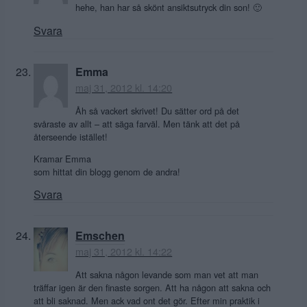
hehe, han har så skönt ansiktsutryck din son! 🙂
Svara
Emma
maj 31, 2012 kl. 14:20
Åh så vackert skrivet! Du sätter ord på det
svåraste av allt – att säga farväl. Men tänk att det på
återseende istället!
Kramar Emma
som hittat din blogg genom de andra!
Svara
Emschen
maj 31, 2012 kl. 14:22
Att sakna någon levande som man vet att man
träffar igen är den finaste sorgen. Att ha någon att sakna och
att bli saknad. Men ack vad ont det gör. Efter min praktik i