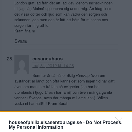
London grät jag från det att jag klev igenom incheckningen
till jag såg Malmö uppenbara sig under mig. Än idag finns
det vissa dofter och ljud som kan väcka den sorgen och
saknaden igen men den är lätt att bära för minnena och
sorgen får mig att le.
Kram fina ni
Svara
casaneuhaus
maj 31, 2012 kl. 14:28
Som tur är så håller riktig vänskap även om
avståndet är långt och ofta känns det som ingen tid har gått
även om man inte träffats på evigheter (jag har bott
utomlands i tjugo år och har familj och även många gamla
vänner i Sverige, även där många mil emellan:-). Vilken
vecka ni har haft!!!! Kram Sarah
Svara
houseofphilia.elsasentourage.se -
Do Not Process
My Personal Information
Septemberflikka