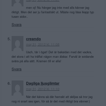
men oj! Nu hänger jag inte med alls känner jag
riktigt. Men det ser ju fantastiskt ut. Måste nog läsa ikapp typ
tusen sidor..
Svara
creando
maj 31, 2012 kl. 11:08
Usch, tår i ögat! Det är baksidan med det vackra,
det stora i att ha träffat någon man älskar. Farväl är svidande
svåra på alla sätt. Kramen till er alla!
Svara
Dagliga ljusglimtar
maj 31, 2012 kl. 11:10
När det känns så där hemskt att skiljas så tror jag
nog ni snart ses igen, för så är det med riktigt bra vänner:)