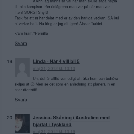
ÅÅhh jag minns så väl när man skulle säga hejdå
till alla kompisar från ridlägrena man var på när man var
liten! SORG! Snyft!
Tack för att ni har delat med er av den härliga veckan. SÅ kul
ni verkar haft. Nu längtar jag dit igen! Älskar Turkiet.
kram kram//Pernilla
Svara
Linda - När 4 vill bli 5
maj 31, 2012 kl. 13:13
Uh, det är alltid vemodigt att åka hem och behöva
skiljas åt 🙁 Men se det som en anledning att planera in en
snar återträff!
Svara
Jessica- Skåning i Australien med
hjärtat i Tyskland
maj 31, 2012 kl. 13:19