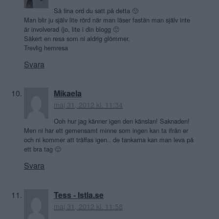
Så fina ord du satt på detta 🙂
Man blir ju själv lite rörd när man läser fastän man själv inte
är involverad (jo, lite i din blogg 🙂
Säkert en resa som ni aldrig glömmer.
Trevlig hemresa
Svara
Mikaela
maj 31, 2012 kl. 11:34
Ooh hur jag känner igen den känslan! Saknaden!
Men ni har ett gemensamt minne som ingen kan ta ifrån er
och ni kommer att träffas igen.. de tankarna kan man leva på
ett bra tag 🙂
Svara
Tess - Istla.se
maj 31, 2012 kl. 11:58