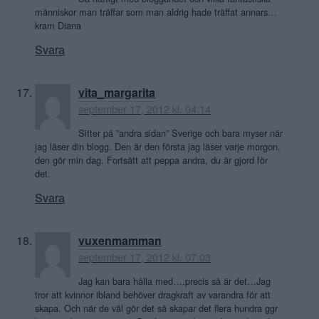
människor man träffar som man aldrig hade träffat annars…
kram Diana
Svara
vita_margarita
september 17, 2012 kl. 04:14
Sitter på ”andra sidan” Sverige och bara myser när
jag läser din blogg. Den är den första jag läser varje morgon,
den gör min dag. Fortsätt att peppa andra, du är gjord för
det.
Svara
vuxenmamman
september 17, 2012 kl. 07:03
Jag kan bara hålla med….precis så är det…Jag
tror att kvinnor ibland behöver dragkraft av varandra för att
skapa. Och när de väl gör det så skapar det flera hundra ggr