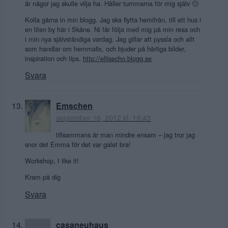
är någor jag skulle vilja ha. Håller tummarna för mig själv 🙂
Kolla gärna in min blogg. Jag ska flytta hemifrån, till ett hus i
en liten by här i Skåne. Ni får följa med mig på min resa och
i min nya självständiga vardag. Jag gillar att pyssla och allt
som handlar om hemmafix, och bjuder på härliga bilder,
inspiration och tips.
http://ellisecho.blogg.se
Svara
Emschen
september 16, 2012 kl. 19:43
tillsammans är man mindre ensam – jag tror jag
snor det Emma för det var galet bra!
Workshop, I like it!
Kram på dig
Svara
casaneuhaus