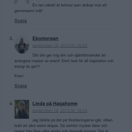
En ren urkraft är kvinnor som strävar mot ett
gemensamt mål!
Svara
Ekomorsan
september 16, 2012 kl. 18:23
Ditt driv ger mig driv och självförtroendet att
arrangera massor av event! Stort tack för all inspiration och
energi du ger!!!
Kram
Svara
Linda på Hagahome
september 16, 2012 kl. 18:23
Jag tänkte på det på föreläsningarna igår, vilken
kraft ett sånt event skapar. Så oerhört mycket idéer och
tankar från flera olika starka och drivande kvinnor. Det är