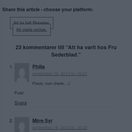
Share this article - choose your platform:
Inläggsnavigering
Att ha haft Bloggdag.
Att starta veckan.
23 kommentarer till “
Att ha varit hos Fru
Sederblad.
”
Philia
september 16, 2012 kl. 18:21
Precis, mon cherie…:)
Puss!
Svara
Mirre Syr
september 16, 2012 kl. 18:22