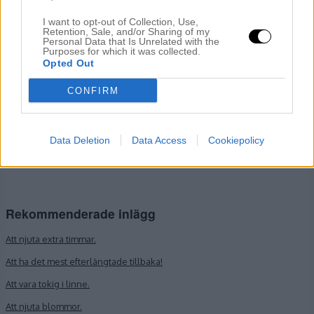
Namn
*
I want to opt-out of Collection, Use,
Retention, Sale, and/or Sharing of my
E-postadress
*
Personal Data that Is Unrelated with the
Purposes for which it was collected.
Opted Out
Webbplats
CONFIRM
Data Deletion
Data Access
Cookiepolicy
Rekommenderade inlägg
Att njuta extra timmar.
Att ha det mest efterlängtade tillbaka!
Att vara tokig i linne.
Att njuta blommor.