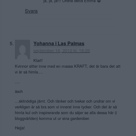
ja, ja, ja!!! Ordna detta Emma 😀
Svara
Yohanna i Las Palmas
september 16, 2012 kl. 18:26
Klart!
Kvinnor sitter inne med en massa KRAFT, det är bara det att
vi är så himla….
….
äsch
…skitnödiga jämt. Och tänker och tvekar och undrar om vi
verkligen är så bra som vi innerst inne tycker. Och det är så
himla kul och inspirerande som du säjer se alla dessa här (i
bloggvärlden) komma ut ur sina garderober.
Hejja!