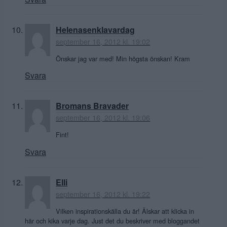
Helenasenklavardag
september 16, 2012 kl. 19:02
Önskar jag var med! Min högsta önskan! Kram
Svara
Bromans Bravader
september 16, 2012 kl. 19:06
Fint!
Svara
Elli
september 16, 2012 kl. 19:22
Vilken inspirationskälla du är! Älskar att klicka in
här och kika varje dag. Just det du beskriver med bloggandet