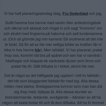
Vi har haft planeringssöndag idag,
Fru Sederblad
och jag.
Suttit hemma hos henne med varsin liten anteckningsbok
och räknat och skissat och ringat in och sagt ”hmmmm” om
och strukit med fingrarna på hakorna och sett fundersamma
ut. (Och så glömde jag min kamera! Så orutinerat att det inte
är klokt. Så för att se lite mer vettiga bilder av kvällen får ni
kika in hos henne
här
). Men iallafall. Vi har planerat, pratat
ihop oss, kommit nåt bra på spåret och sen har vi vandrat i
hästhagar och klappat de vackraste djuren som finns och
pratat lite till. Gått tillbaka in i köket, skrivit lite mer.
Det är något av det häftigaste jag upplevt i mitt liv faktiskt –
det här som bloggandet faktiskt för med sig. Alla dessa
möten med starka, företagsamma kvinnor som man kan slå
sig ihop med, hjälpas åt. Alla dessa stunder av
brainstormande, testande, avvägande – känslan av att ha
någon att kasta bollar till och få dom tillbaka. Att ha fri himmel