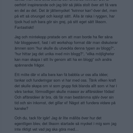
oerhört inspirerande och jag blir så jäkla stolt över att få vara
en del av det. Det är jättemycket ”kvinnor kan”-över det, men
på ett så otvunget och kaxigt sätt. Alla är raka i ryggen, har
tjock hud och bara gör sin grej, på sitt eget sätt liksom.
Fantastiskt!
Jag och mintekopp pratade om att man borde ha fler såna
här bloggevent, fast i ett workshop format där man diskuterar
ämnen som ”hur skulle du utveckla denna typen av blogg?”,
”hur hittar jag det unika med min blogg?”, ”vilka möjligheter
kan man skapa i sitt liv genom att ha en blogg” och andra
spännande frågor.
Ett möte där vi alla bara kan få babbla ur oss alla idéer,
tankar och funderingar som vi har med oss. Tänk vilken kraft
det skulle skapa om vi som grupp fick blanda allt som vi har i
våra tankar, förmodligen skulle massor av affärsidéer födas!
Och affärsidéer är bra, då får man bestämma själv över sin
tid och sin inkomst, det gillar vi! Något att fundera vidare på
kanske?
Och du, tack för igår! Jag är lite mållös över hur det
egentligen blev, det liksom startade så mycket i mig som jag
inte riktigt vet vad jag ska göra med…