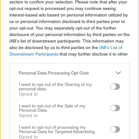
section to confirm your selection. Please note that after your
Absolut! Så är det helt klart! Kram
opt-out request is processed you may continue seeing
interest-based ads based on personal information utilized by
Svara
us or personal information disclosed to third parties prior to
your opt-out. You may separately opt-out of the further
disclosure of your personal information by third parties on the
IAB’s list of downstream participants. This information may
also be disclosed by us to third parties on the
IAB’s List of
Lämna ett svar
Downstream Participants
that may further disclose it to other
third parties.
Din e-postadress kommer inte publiceras.
Obligatoriska fält
är märkta
*
Personal Data Processing Opt Outs
Kommentar
*
I want to opt-out of the Sharing of my
personal data.
Opted In
I want to opt-out of the Sale of my
Personal Data.
Opted In
I want to opt-out of processing my
Personal Data for Targeted Advertising.
Opted In