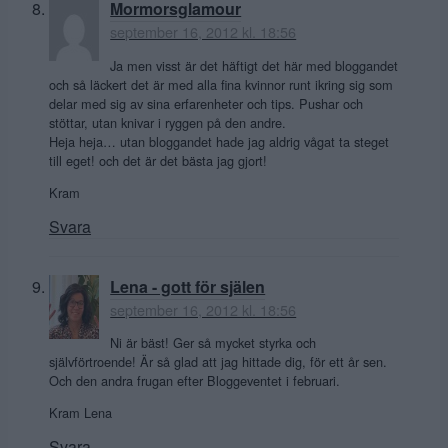
Mormorsglamour
september 16, 2012 kl. 18:56
Ja men visst är det häftigt det här med bloggandet
och så läckert det är med alla fina kvinnor runt ikring sig som
delar med sig av sina erfarenheter och tips. Pushar och
stöttar, utan knivar i ryggen på den andre.
Heja heja… utan bloggandet hade jag aldrig vågat ta steget
till eget! och det är det bästa jag gjort!
Kram
Svara
Lena - gott för själen
september 16, 2012 kl. 18:56
Ni är bäst! Ger så mycket styrka och
självförtroende! Är så glad att jag hittade dig, för ett år sen.
Och den andra frugan efter Bloggeventet i februari.
Kram Lena
Svara