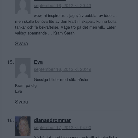
september 16, 2012 kl. 20:43
wow, ni inspirerar… jag själv bubblar av ideer…
men skulle behöva lite av den kraft ni skapar.. kunna bolla
tankar och få bekräftelse. Våga tro på det men vill.. Låter
väldigt spännande … Kram Sarah
Svara
Eva
september 16, 2012 kl. 20:49
Gossiga bilder med söta häster
Kram på dig
Eva
Svara
dianasdrommar
september 17, 2012 kl. 04:00
Så häftigt med bloggandet och vilka fantastiska