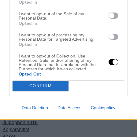
DIY
Opted In
Drömmen
I want to opt-out of the Sale of my
Ewa i Walla
Personal Data.
Filmklipp
Opted In
Flickorna
I want to opt-out of processing my
Förlossningen
Personal Data for Targeted Advertising.
Fotograferingar & Uppdrag
Opted In
FRÅGOR & SVAR
I want to opt-out of Collection, Use,
Hallen
Retention, Sale, and/or Sharing of my
Personal Data that Is Unrelated with the
INNEHÅLLER REKLAMLÄNK – PRODUKT KÖPT MED
Purposes for which it was collected.
RABATT
Opted Out
INNEHÅLLER REKLAMLÄNKAR
CONFIRM
JUL
Jul i Lanthandeln
JULGOTT
Julhysterin 2014
Data Deletion
Data Access
Cookiepolicy
Julkalendern
Julpeppen 2016
Kejsarsnittet
Köket