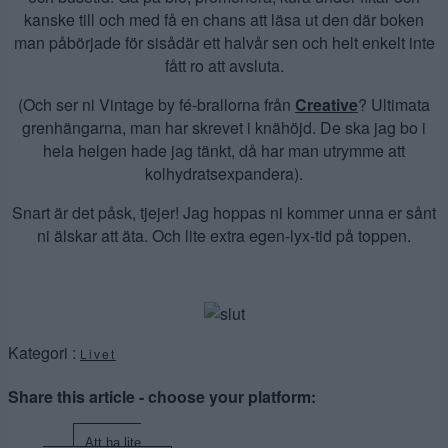
kanske till och med få en chans att läsa ut den där boken
man påbörjade för sisådär ett halvår sen och helt enkelt inte
fått ro att avsluta.
(Och ser ni Vintage by fé-brallorna från
Creative
? Ultimata
grenhängarna, man har skrevet i knähöjd. De ska jag bo i
hela helgen hade jag tänkt, då har man utrymme att
kolhydratsexpandera).
Snart är det påsk, tjejer! Jag hoppas ni kommer unna er sånt
ni älskar att äta. Och lite extra egen-lyx-tid på toppen.
Kategori :
Livet
Share this article - choose your platform:
Inläggsnavigering
Att ha lite