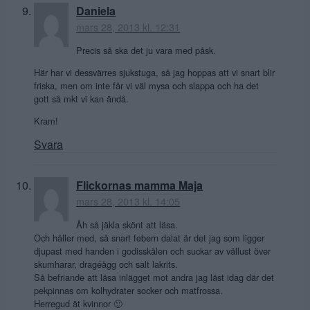
Daniela
mars 28, 2013 kl. 12:31
Precis så ska det ju vara med påsk.
Här har vi dessvärres sjukstuga, så jag hoppas att vi snart blir
friska, men om inte får vi väl mysa och slappa och ha det
gott så mkt vi kan ändå.
Kram!
Svara
Flickornas mamma Maja
mars 28, 2013 kl. 14:05
Åh så jäkla skönt att läsa.
Och håller med, så snart febern dalat är det jag som ligger
djupast med handen i godisskålen och suckar av vällust över
skumharar, dragéägg och salt lakrits.
Så befriande att läsa inlägget mot andra jag läst idag där det
pekpinnas om kolhydrater socker och matfrossa.
Herregud ät kvinnor 🙂