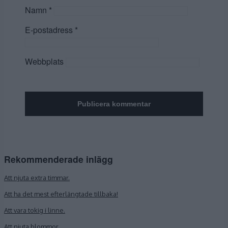
Namn
*
E-postadress
*
Webbplats
Rekommenderade inlägg
Att njuta extra timmar.
Att ha det mest efterlängtade tillbaka!
Att vara tokig i linne.
Att njuta blommor.