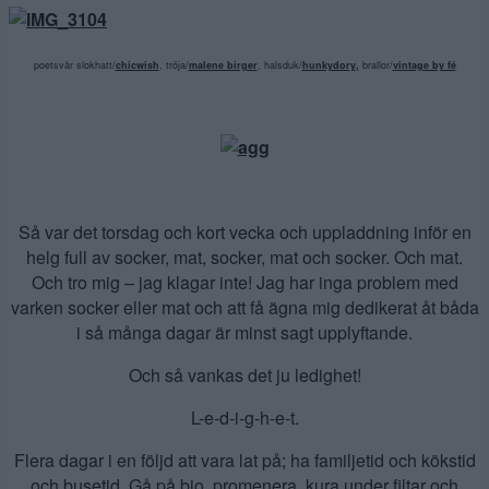
poetsvår slokhatt/
chicwish
, tröja/
malene birger
, halsduk/
hunkydory
,
brallor/
vintage by fé
Så var det torsdag och kort vecka och uppladdning inför en
helg full av socker, mat, socker, mat och socker. Och mat.
Och tro mig – jag klagar inte! Jag har inga problem med
varken socker eller mat och att få ägna mig dedikerat åt båda
i så många dagar är minst sagt upplyftande.
Och så vankas det ju ledighet!
L-e-d-i-g-h-e-t.
Flera dagar i en följd att vara lat på; ha familjetid och kökstid
och busetid. Gå på bio, promenera, kura under filtar och