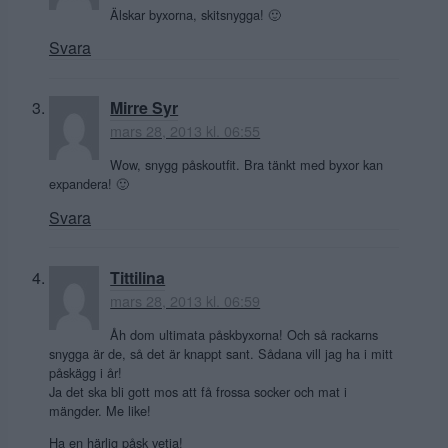
Älskar byxorna, skitsnygga! 🙂
Svara
Mirre Syr
mars 28, 2013 kl. 06:55
Wow, snygg påskoutfit. Bra tänkt med byxor kan
expandera! 🙂
Svara
Tittilina
mars 28, 2013 kl. 06:59
Åh dom ultimata påskbyxorna! Och så rackarns
snygga är de, så det är knappt sant. Sådana vill jag ha i mitt
påskägg i år!
Ja det ska bli gott mos att få frossa socker och mat i
mängder. Me like!
Ha en härlig påsk vetja!