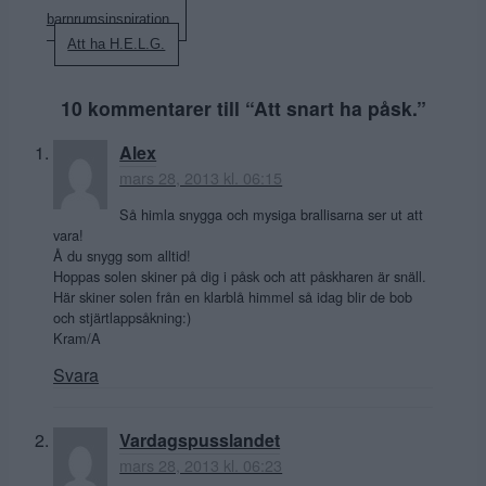
barnrumsinspiration.
Att ha H.E.L.G.
10 kommentarer till “
Att snart ha påsk.
”
Alex
mars 28, 2013 kl. 06:15
Så himla snygga och mysiga brallisarna ser ut att
vara!
Å du snygg som alltid!
Hoppas solen skiner på dig i påsk och att påskharen är snäll.
Här skiner solen från en klarblå himmel så idag blir de bob
och stjärtlappsåkning:)
Kram/A
Svara
Vardagspusslandet
mars 28, 2013 kl. 06:23