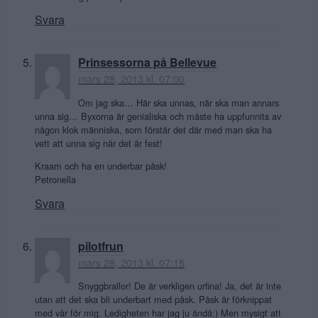
Svara
Prinsessorna på Bellevue
mars 28, 2013 kl. 07:00
Om jag ska… Här ska unnas, när ska man annars
unna sig… Byxorna är genialiska och måste ha uppfunnits av
någon klok människa, som förstår det där med man ska ha
vett att unna sig när det är fest!
Kraam och ha en underbar påsk!
Petronella
Svara
pilotfrun
mars 28, 2013 kl. 07:15
Snyggbrallor! De är verkligen urfina! Ja, det är inte
utan att det ska bli underbart med påsk. Påsk är förknippat
med vår för mig. Ledigheten har jag ju ändå:) Men mysigt att