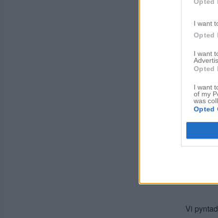
Opted 
I want t
Opted 
I want 
Advertis
Opted 
I want t
of my P
was col
Opted 
Vi pyntad