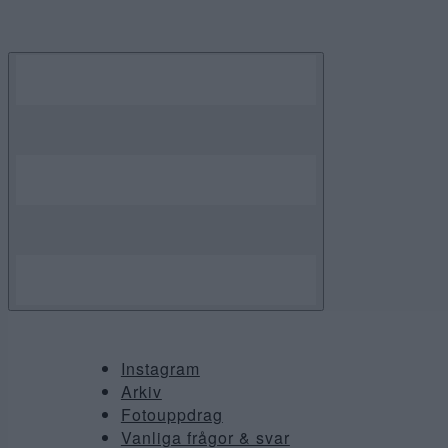
Skip
to
content
Instagram
Arkiv
Fotouppdrag
Vanliga frågor & svar