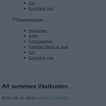
Om
Kontakta mig
Instagram
Arkiv
Fotouppdrag
Vanliga frågor & svar
Om
Kontakta mig
Att summera Västkusten.
emma
15 Comments
06:15 | JUL 31. 2013