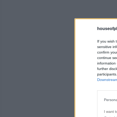
houseofph
If you wish 
sensitive in
confirm you
continue se
information 
further disc
participants
Downstream 
Persona
I want t