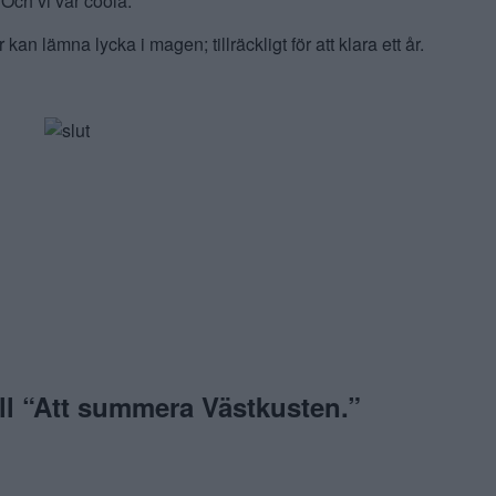
Och vi var coola.
kan lämna lycka i magen; tillräckligt för att klara ett år.
l “
Att summera Västkusten.
”