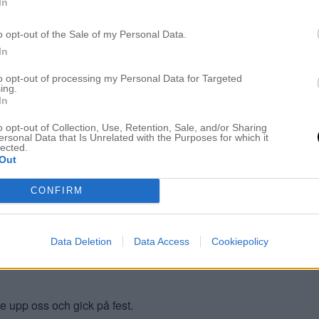
In
o opt-out of the Sale of my Personal Data.
In
to opt-out of processing my Personal Data for Targeted
Vi var glada.
ing.
In
o opt-out of Collection, Use, Retention, Sale, and/or Sharing
ersonal Data that Is Unrelated with the Purposes for which it
lected.
Out
CONFIRM
Data Deletion
Data Access
Cookiepolicy
e upp oss och gick på fest.