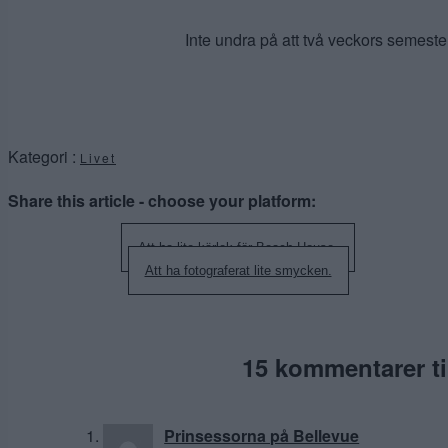
Inte undra på att två veckors semester 
Kategori :
Livet
Share this article - choose your platform:
Inläggsnavigering
Att ha lite kärlek för Beach House.
Att ha fotograferat lite smycken.
15 kommentarer til
Prinsessorna på Bellevue