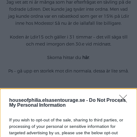
Jag vet att ni är många som har efterfrågat en tävling på de
fodrade Ldiren. Det kunde jag tyvärr inte ordna. Men vad
jag kunde ordna var en rabattkod som ger er 15% på Ldir
inne hos Modesto! Så nu är de iallafall lite billigare.
Koden är Ldir15 och gäller i 31 timmar – det vill säga till
och med imorgon den 30:e vid midnatt.
Skorna hittar du
här
.
Ps – gå upp en storlek mot din normala, dessa är lite små.
Inlägget är i samarbete med Modesto.
houseofphilia.elsasentourage.se -
Do Not Process
My Personal Information
If you wish to opt-out of the sale, sharing to third parties, or
processing of your personal or sensitive information for
targeted advertising by us, please use the below opt-out