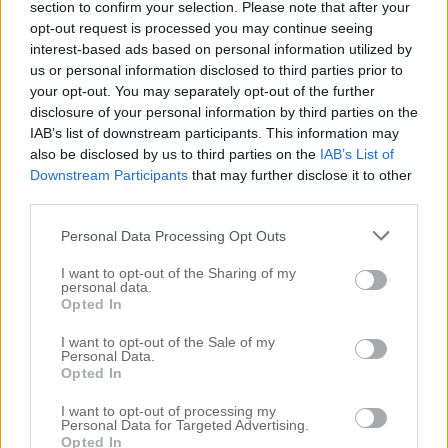
section to confirm your selection. Please note that after your
opt-out request is processed you may continue seeing
interest-based ads based on personal information utilized by
Kategori :
Shoppi Shoppi
us or personal information disclosed to third parties prior to
your opt-out. You may separately opt-out of the further
disclosure of your personal information by third parties on the
Share this article - choose your platform:
IAB’s list of downstream participants. This information may
also be disclosed by us to third parties on the
IAB’s List of
Downstream Participants
that may further disclose it to other
third parties.
Inläggsnavigering
Personal Data Processing Opt Outs
Att auka onnie igen.
Att skriva brev till sitt
tonåriga jag. Del ett, antar
I want to opt-out of the Sharing of my
jag.
personal data.
Opted In
I want to opt-out of the Sale of my
1 kommentar till “
Att ha lyckats skaka fram
Personal Data.
Opted In
något, iallafall.
”
I want to opt-out of processing my
Personal Data for Targeted Advertising.
Pingback:
Ldir-tips | Den Enarmade
Opted In