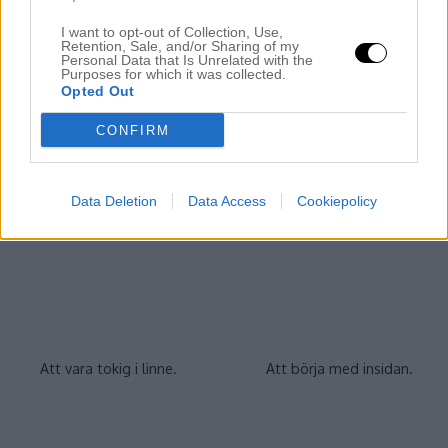
Banditen
I want to opt-out of Collection, Use,
Retention, Sale, and/or Sharing of my
Comments are closed.
Personal Data that Is Unrelated with the
Purposes for which it was collected.
Opted Out
CONFIRM
Rekommenderade inlägg
Data Deletion
Data Access
Cookiepolicy
Att vara tokig i linne.
Att börja med insidan.