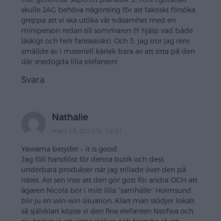
skulle JAG behöva någonting för att faktiskt försöka
greppa att vi ska utöka vår tvåsamhet med en
miniperson redan till sommaren (!!! hjälp vad både
läskigt och helt fantastiskt). Och 3, jag tror jag rent
smällde av i materiell kärlek bara av att titta på den
där snedögda lilla elefanten!
Svara
Nathalie
mars 23, 2015 kl. 19:31
Yawama betyder – it is good.
Jag föll handlöst för denna butik och dess
underbara produkter när jag trillade över den på
nätet. Att sen inse att den gör gott för andra OCH att
ägaren Nicola bor i mitt lilla ”samhälle” Holmsund
blir ju en win-win situation. Klart man stödjer lokalt
så självklart köpte vi den fina elefanten Nsofwa och