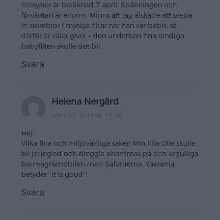
lillasyster är beräknad 7 april. Spänningen och
förväntan är enorm. Minns att jag älskade att svepa
in storebror i mysiga filtar när han var bebis, så
därför är valet givet – den underbart fina randiga
babyfilten skulle det bli.
Svara
Helena Nergård
mars 23, 2015 kl. 17:36
Hej!
Vilka fina och miljövänliga saker! Min lilla Olle skulle
bli jätteglad och dreggla ohämmat på den urgulliga
barnvagnsmobilen med Safaritema. Yawama
betyder ”it is good”!
Svara