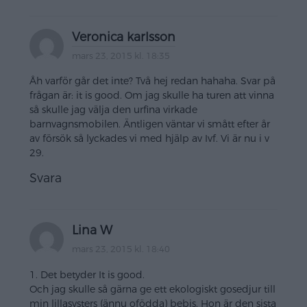
Veronica karlsson
mars 23, 2015 kl. 18:35
Åh varför går det inte? Två hej redan hahaha. Svar på
frågan är: it is good. Om jag skulle ha turen att vinna
så skulle jag välja den urfina virkade
barnvagnsmobilen. Äntligen väntar vi smått efter år
av försök så lyckades vi med hjälp av Ivf. Vi är nu i v
29.
Svara
Lina W
mars 23, 2015 kl. 18:40
1. Det betyder It is good.
Och jag skulle så gärna ge ett ekologiskt gosedjur till
min lillasysters (ännu ofödda) bebis. Hon är den sista