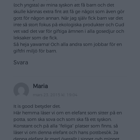
(och yngsta) av mina syskon att få barn och det
skulle kännas extra fint att få ge något som även gör
gott för någon annan. När jag själv fick barn var det
inte så stort fokus på ekologiska produkter och Gud
vet vad det var för giftiga ämnen i alla gosedjur och
leksaker som de fick.
Så heja yawama! Och alla andra som jobbar för en
giftfri miljö för barn.
Svara
Maria
mars 23, 2015 kl. 19:04
It is good betyder det.
Här hemma läser vi om en elefant som sitter på en
potta, som ska sova och som ska få ett syskon.
Konstant och på alla ”feliga” platser som finns, så
läser vi om denna elefant och hans pottbesök. Ja
denna elefant är med överallt i sinnet ovh minnet.