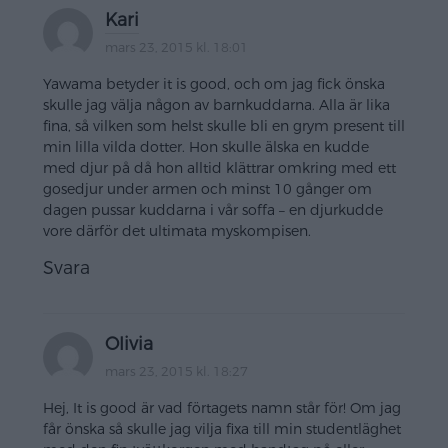
Kari
mars 23, 2015 kl. 18:01
Yawama betyder it is good, och om jag fick önska
skulle jag välja någon av barnkuddarna. Alla är lika
fina, så vilken som helst skulle bli en grym present till
min lilla vilda dotter. Hon skulle älska en kudde
med djur på då hon alltid klättrar omkring med ett
gosedjur under armen och minst 10 gånger om
dagen pussar kuddarna i vår soffa – en djurkudde
vore därför det ultimata myskompisen.
Svara
Olivia
mars 23, 2015 kl. 18:27
Hej, It is good är vad förtagets namn står för! Om jag
får önska så skulle jag vilja fixa till min studentläghet