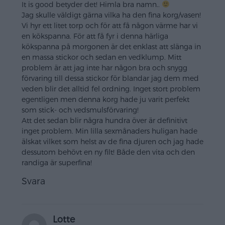
It is good betyder det! Himla bra namn..
Jag skulle väldigt gärna vilka ha den fina korg/vasen!
Vi hyr ett litet torp och för att få någon värme har vi
en kökspanna. För att få fyr i denna härliga
kökspanna på morgonen är det enklast att slänga in
en massa stickor och sedan en vedklump. Mitt
problem är att jag inte har någon bra och snygg
förvaring till dessa stickor för blandar jag dem med
veden blir det alltid fel ordning. Inget stort problem
egentligen men denna korg hade ju varit perfekt
som stick- och vedsmulsförvaring!
Att det sedan blir några hundra över är definitivt
inget problem. Min lilla sexmånaders huligan hade
älskat vilket som helst av de fina djuren och jag hade
dessutom behövt en ny filt! Både den vita och den
randiga är superfina!
Svara
Lotte