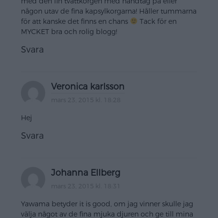
med den fin tvättkorgen med handtag på eller
någon utav de fina kapsylkorgarna! Håller tummarna
för att kanske det finns en chans
Tack för en
MYCKET bra och rolig blogg!
Svara
Veronica karlsson
mars 23, 2015 kl. 18:28
Hej
Svara
Johanna Ellberg
mars 23, 2015 kl. 18:31
Yawama betyder it is good, om jag vinner skulle jag
välja något av de fina mjuka djuren och ge till mina