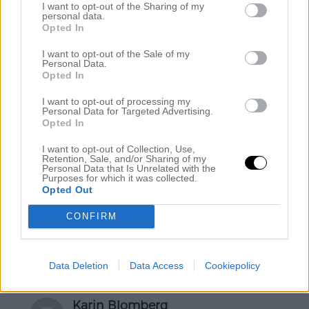
Jag är farmor och kommer alltid at förbli och vi vet
I want to opt-out of the Sharing of my
personal data.
alla att det ofta betyder ett underläge så jag tänkte
Opted In
bli förbättra min status som ”väldigt viktig person”
helt enkelt.
I want to opt-out of the Sale of my
Personal Data.
Svara
Opted In
I want to opt-out of processing my
Personal Data for Targeted Advertising.
Opted In
Karin Stjärnkvist
mars 23, 2015 kl. 16:43
I want to opt-out of Collection, Use,
Retention, Sale, and/or Sharing of my
Personal Data that Is Unrelated with the
1. Yawama betyder It is good på bembaspråket.
Purposes for which it was collected.
2. Jag skulle så gärna vilja ge mitt första barnbarn
Opted Out
den benvita stickade babyfilten och den
naturfärgade tvättkorgen med handtag skulle passa
CONFIRM
utmärkt att samla leksakerna i!
Svara
Data Deletion
Data Access
Cookiepolicy
Karin Blomberg