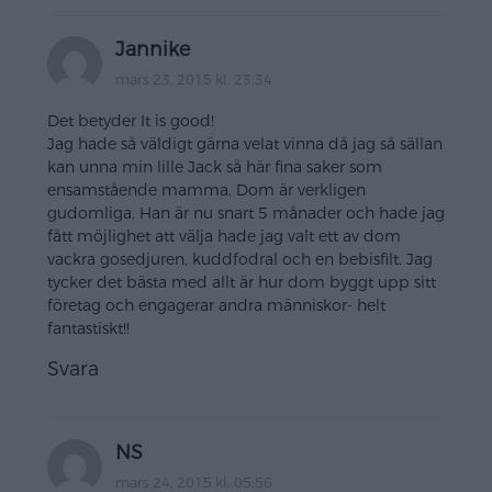
Jannike
mars 23, 2015 kl. 23:34
Det betyder It is good!
Jag hade så väldigt gärna velat vinna då jag så sällan
kan unna min lille Jack så här fina saker som
ensamstående mamma. Dom är verkligen
gudomliga. Han är nu snart 5 månader och hade jag
fått möjlighet att välja hade jag valt ett av dom
vackra gosedjuren, kuddfodral och en bebisfilt. Jag
tycker det bästa med allt är hur dom byggt upp sitt
företag och engagerar andra människor- helt
fantastiskt!!
Svara
NS
mars 24, 2015 kl. 05:56