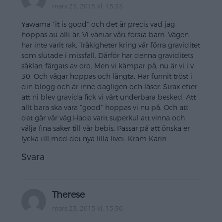
mars 23, 2015 kl. 15:33
Yawama ”it is good” och det är precis vad jag
hoppas att allt är. Vi väntar vårt första barn. Vägen
har inte varit rak. Tråkigheter kring vår förra graviditet
som slutade i missfall. Därför har denna graviditets
såklart färgats av oro. Men vi kämpar på, nu är vi i v
30. Och vågar hoppas och längta. Har funnit tröst i
din blogg och är inne dagligen och läser. Strax efter
att ni blev gravida fick vi vårt underbara besked. Att
allt bara ska vara ”good” hoppas vi nu på. Och att
det går vår väg.Hade varit superkul att vinna och
välja fina saker till vår bebis. Passar på att önska er
lycka till med det nya lilla livet. Kram Karin
Svara
Therese
mars 23, 2015 kl. 15:36