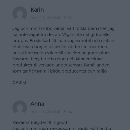
Karin
mars 23, 2015 kl. 15:13
Jag och min sambo väntar vårt första barn men jag
har inte vågat tro det än. Vågar inte riktigt tro eller
hoppas. En stickad filt, barnvagnsmobil och elefant
skulle vara början på att förstå det lite mer men
också fantastiska saker till vår efterlängtade plutt.
Yawama betyder It is good och kännetecknar
produkter tillverkade under schysta förhållanden,
som tar hänsyn till både producenter och miljö.
Svara
Anna
mars 23, 2015 kl. 15:14
Yawama betyder ”It is good”.
Jag och min man, precis som ni väntar vårt andra