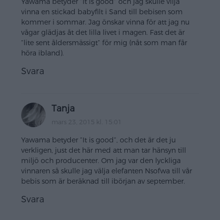
Yawama betyder ”It is good” och jag skulle vilja
vinna en stickad babyfilt i Sand till bebisen som
kommer i sommar. Jag önskar vinna för att jag nu
vågar glädjas åt det lilla livet i magen. Fast det är
”lite sent åldersmässigt” för mig (nåt som man får
höra ibland).
Svara
Tanja
mars 23, 2015 kl. 15:01
Yawama betyder ”It is good”, och det är det ju
verkligen, just det här med att man tar hänsyn till
miljö och producenter. Om jag var den lyckliga
vinnaren så skulle jag välja elefanten Nsofwa till vår
bebis som är beräknad till ibörjan av september.
Svara