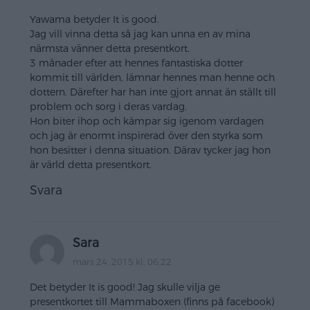
Yawama betyder It is good.
Jag vill vinna detta så jag kan unna en av mina
närmsta vänner detta presentkort.
3 månader efter att hennes fantastiska dotter
kommit till världen, lämnar hennes man henne och
dottern. Därefter har han inte gjort annat än ställt till
problem och sorg i deras vardag.
Hon biter ihop och kämpar sig igenom vardagen
och jag är enormt inspirerad över den styrka som
hon besitter i denna situation. Därav tycker jag hon
är värld detta presentkort.
Svara
Sara
mars 24, 2015 kl. 06:22
Det betyder It is good! Jag skulle vilja ge
presentkortet till Mammaboxen (finns på facebook)