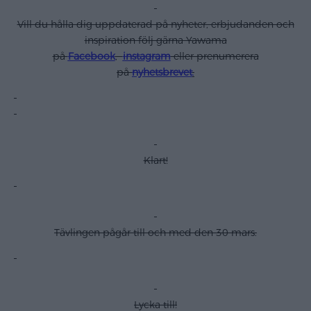
Vill du hålla dig uppdaterad på nyheter, erbjudanden och
inspiration följ gärna Yawama
på
Facebook
,
instagram
eller prenumerera
på
nyhetsbrevet
.
Klart!
Tävlingen pågår till och med den 30 mars.
Lycka till!