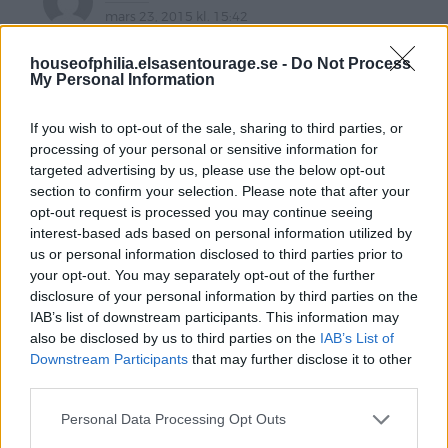
mars 23, 2015 kl. 15:42
Yawama betyder ”It is good”
houseofphilia.elsasentourage.se -
Do Not Process
http://yawamaofsweden.com/yawama_kids/lejon
My Personal Information
Den här skulle jag vilja ha i lilltjejens rum eftersom
jag hade nog hjärnsläpp när jag målade och fixade i
If you wish to opt-out of the sale, sharing to third parties, or
hennes rum innan hon va född. Hon har vita väggar
processing of your personal or sensitive information for
och vita möbler – hallå!! I ett barnrum???? Så nu har
targeted advertising by us, please use the below opt-out
jag börjat titta efter färgglada saker till flickebarnet,
section to confirm your selection. Please note that after your
det ska ju synas att där bor ett BARN!
opt-out request is processed you may continue seeing
Jag signade upp nyhetsbrev o följer på instagram.
interest-based ads based on personal information utilized by
us or personal information disclosed to third parties prior to
http://lotte4.blogspot.se
your opt-out. You may separately opt-out of the further
Svara
disclosure of your personal information by third parties on the
IAB’s list of downstream participants. This information may
also be disclosed by us to third parties on the
IAB’s List of
Downstream Participants
that may further disclose it to other
lillemor
third parties.
mars 23, 2015 kl. 16:29
Personal Data Processing Opt Outs
!t is good betyder det Yawama.