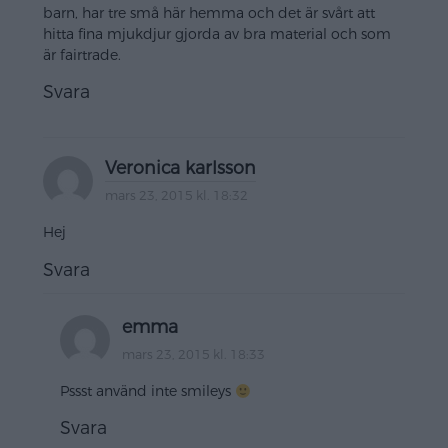
barn, har tre små här hemma och det är svårt att
hitta fina mjukdjur gjorda av bra material och som
är fairtrade.
Svara
Veronica karlsson
mars 23, 2015 kl. 18:32
Hej
Svara
emma
mars 23, 2015 kl. 18:33
Pssst använd inte smileys
Svara