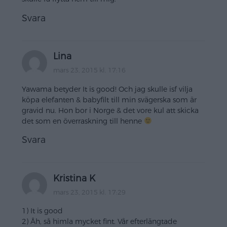
Svara
Lina
mars 23, 2015 kl. 17:16
Yawama betyder It is good! Och jag skulle isf vilja
köpa elefanten & babyfilt till min svägerska som är
gravid nu. Hon bor i Norge & det vore kul att skicka
det som en överraskning till henne
Svara
Kristina K
mars 23, 2015 kl. 17:29
1) It is good
2) Åh, så himla mycket fint. Vår efterlängtade