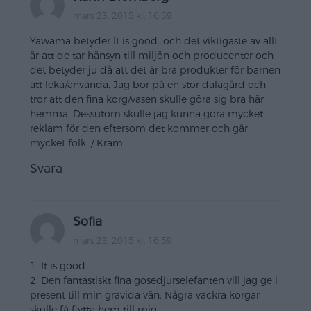
mars 23, 2015 kl. 16:59
Yawama betyder It is good…och det viktigaste av allt
är att de tar hänsyn till miljön och producenter och
det betyder ju då att det är bra produkter för barnen
att leka/använda. Jag bor på en stor dalagård och
tror att den fina korg/vasen skulle göra sig bra här
hemma. Dessutom skulle jag kunna göra mycket
reklam för den eftersom det kommer och går
mycket folk. / Kram.
Svara
Sofia
mars 23, 2015 kl. 16:59
1. It is good
2. Den fantastiskt fina gosedjurselefanten vill jag ge i
present till min gravida vän. Några vackra korgar
skulle få flytta hem till mig.