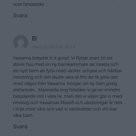
vore fantastiskt.
Svara
El
mars 23, 2015 kl. 20:13
Yawama betyder It is good. Vi flyttar snart till ett
större hus med en ny barnkammare att inreda och
ett nytt hem att fylla med vacker, schysst och hållbar
inredning och det skulle vara så fint att få göra det
med något från Yawama. Korgar, en ny liten gosig
elefantvän… Materiella ting försöker vi ge en mindre
betydande roll i våra liv, men det vi väljer gör vi med
omsorg och Yawamas filosofi och värderingar är helt
i linje med våra och vad vi värdesätter och vill visa
våra barn.
Svara