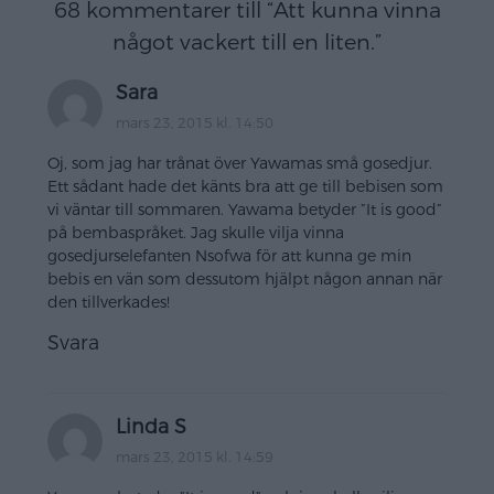
68 kommentarer till “
Att kunna vinna
något vackert till en liten.
”
Sara
mars 23, 2015 kl. 14:50
Oj, som jag har trånat över Yawamas små gosedjur.
Ett sådant hade det känts bra att ge till bebisen som
vi väntar till sommaren. Yawama betyder ”It is good”
på bembaspråket. Jag skulle vilja vinna
gosedjurselefanten Nsofwa för att kunna ge min
bebis en vän som dessutom hjälpt någon annan när
den tillverkades!
Svara
Linda S
mars 23, 2015 kl. 14:59