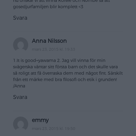
nu önskar vi att vinna Kolwe och Nombe så att
gosedjurfamiljen blir komplett <3
Svara
Anna Nilsson
mars 23, 2015 kl. 19:33
1.It is good=yawama 2. Jag vill vinna för min
svägerska väntar sitt första barn och det skulle vara
så roligt att få överraska dem med något fint. Särskilt
från ett märke med bra filosofi och etik i grunden!
/Anna
Svara
emmy
mars 23, 2015 kl. 19:50