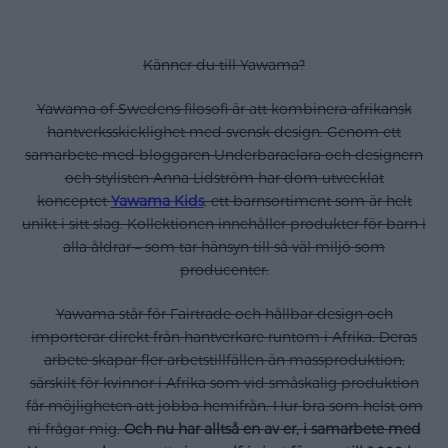
Känner du till Yawama?
Yawama of Swedens filosofi är att kombinera afrikansk
hantverksskicklighet med svensk design. Genom ett
samarbete med bloggaren Underbaraclara och designern
och stylisten Anna Lidström har dom utvecklat
konceptet
Yawama Kids
, ett barnsortiment som är helt
unikt i sitt slag. Kollektionen innehåller produkter för barn i
alla åldrar – som tar hänsyn till så väl miljö som
producenter.
Yawama står för Fairtrade och hållbar design och
importerar direkt från hantverkare runtom i Afrika. Deras
arbete skapar fler arbetstillfällen än massproduktion,
särskilt för kvinnor i Afrika som vid småskalig produktion
får möjligheten att jobba hemifrån. Hur bra som helst om
ni frågar mig.
Och nu har alltså en av er, i samarbete med