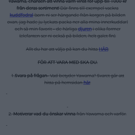
Yawama, chansen att vinna valfri vinst för upp till 1000 kr
från deras sortiment!
Där finns till exempel vackra
kuddfodral
(som ni ser hängande från korgen på bilden
ovan, jag hade ju lyckats packa ner alla mina innerkuddar)
och så min favorit – de härliga
djuren
i olika former
(elefanten ser ni också på bilden, helt galet fin).
Allt du har att välja på kan du hitta
HÄR
.
FÖR ATT VARA MED SKA DU:
1.
Svara på frågan
– Vad betyder Yawama? Svaret går att
hitta på hemsidan
här
.
2.
Motiverar vad du önskar vinna
från Yawama och varför.