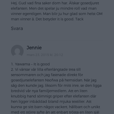
Hej. Gud vad fina saker dom har. Älskar gosedjuret
elefanten. Men det spelar ju mindre roll vad man
vinner egentligen. Man blir ju hur glad som helst OM
man vinner ä. Det betyder it is good. Tack
Svara
Jennie
mars 23, 2015 kl. 20:12
1. Yawama – It is good
2. Vi väntar vår lilla efterlängtade trea till
sensommaren och jag fastnade direkt för
gosedjurselefanten Nsofwa på hemsidan. När jag
såg den kunde jag, liksom för mitt inre, se den ligga
bredvid vår nya familjemedlem. Att en liten
knubbig hand sömnigt griper efter elefanten där
hen ligger inbäddad bland mjuka textilier. Att
kunna ge sitt barn något vackert, hållbart och unikt
med ett större syfte än att enbart trösta en liten själ