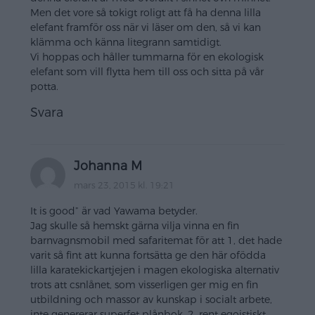
Men det vore så tokigt roligt att få ha denna lilla
elefant framför oss när vi läser om den, så vi kan
klämma och känna litegrann samtidigt.
Vi hoppas och håller tummarna för en ekologisk
elefant som vill flytta hem till oss och sitta på vår
potta.
Svara
Johanna M
mars 23, 2015 kl. 19:21
It is good” är vad Yawama betyder.
Jag skulle så hemskt gärna vilja vinna en fin
barnvagnsmobil med safaritemat för att 1, det hade
varit så fint att kunna fortsätta ge den här ofödda
lilla karatekickartjejen i magen ekologiska alternativ
trots att csnlånet, som visserligen ger mig en fin
utbildning och massor av kunskap i socialt arbete,
inte genererar superfet plånbok. 2, rent egoistiskt