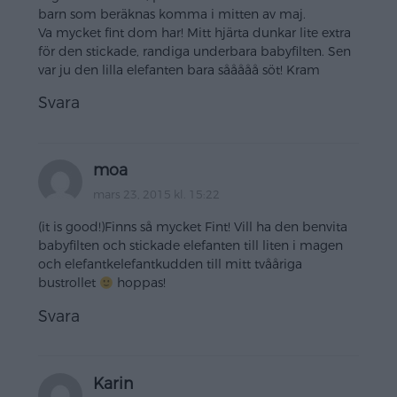
barn som beräknas komma i mitten av maj.
Va mycket fint dom har! Mitt hjärta dunkar lite extra
för den stickade, randiga underbara babyfilten. Sen
var ju den lilla elefanten bara sååååå söt! Kram
Svara
moa
mars 23, 2015 kl. 15:22
(it is good!)Finns så mycket Fint! Vill ha den benvita
babyfilten och stickade elefanten till liten i magen
och elefantkelefantkudden till mitt tvååriga
bustrollet
hoppas!
Svara
Karin