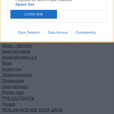
Purposes for which it was collected.
Köket
Opted Out
Kontoret
CONFIRM
Lanthandeln
Lilla hallen
Livet
Data Deletion
Data Access
Cookiepolicy
Livräddare
Lutande Huset
Mode – Skönhet
Nestinghysterin
Nestinghysterin 2.0
Noah
Noahs rum
Okategoriserade
Önskerubrik
Ovanvåningen
Preggo igen
PRESSUTSKICK
Recept
REKLAM BOENDE BÖDA SAND