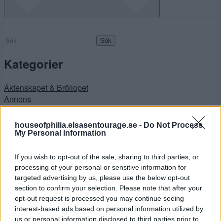
Sök
efter:
Kategorier
Äktenskapet & Bröllopet
Annons
ANNONS INREDA.COM
Badrummet
houseofphilia.elsasentourage.se -
Do Not Process
Badrummet
My Personal Information
Big in Turkey
Bloggeventet 2012
If you wish to opt-out of the sale, sharing to third parties, or
Busen
processing of your personal or sensitive information for
Buses Nya Rum
targeted advertising by us, please use the below opt-out
section to confirm your selection. Please note that after your
Buses rum
opt-out request is processed you may continue seeing
Buses rum
interest-based ads based on personal information utilized by
Dagens Buse
us or personal information disclosed to third parties prior to