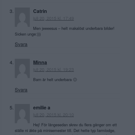
Catrin
juli 20, 2015 kl. 17:49
Men jeeeesus – helt makalöst underbara bilder!
Sicken unge:)))
Svara
Minna
juli 20, 2015 kl. 19:23
Barn är helt underbara 🙂
Svara
emilie a
juli 20, 2015 kl. 20:10
Hej! För längesedan skrev du flera gånger om ett
ställe ni åkte på minisemester till. Det hette typ farmlodge,