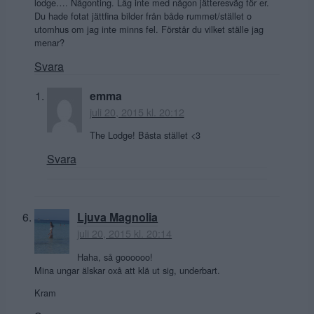
lodge…. Någonting. Låg inte med någon jätteresväg för er.
Du hade fotat jättfina bilder från både rummet/stället o
utomhus om jag inte minns fel. Förstår du vilket ställe jag
menar?
Svara
emma
juli 20, 2015 kl. 20:12
The Lodge! Bästa stället <3
Svara
Ljuva Magnolia
juli 20, 2015 kl. 20:14
Haha, så goooooo!
Mina ungar älskar oxå att klä ut sig, underbart.
Kram