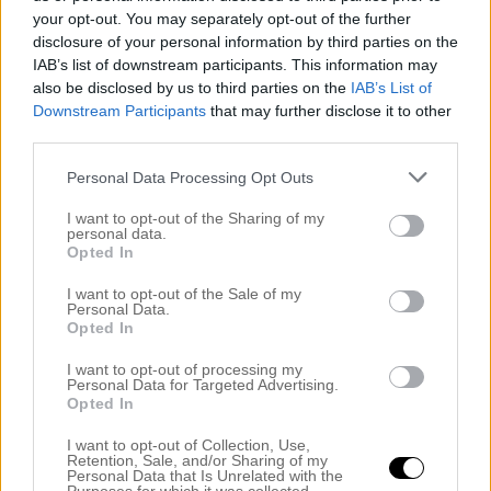
Dagens Noah
your opt-out. You may separately opt-out of the further
DIY
disclosure of your personal information by third parties on the
Drömmen
IAB’s list of downstream participants. This information may
Ewa i Walla
also be disclosed by us to third parties on the
IAB’s List of
Filmklipp
Downstream Participants
that may further disclose it to other
Flickorna
third parties.
Förlossningen
Personal Data Processing Opt Outs
Fotograferingar & Uppdrag
FRÅGOR & SVAR
I want to opt-out of the Sharing of my
Hallen
personal data.
Opted In
INNEHÅLLER REKLAMLÄNK – PRODUKT KÖPT MED
RABATT
I want to opt-out of the Sale of my
INNEHÅLLER REKLAMLÄNKAR
Personal Data.
Opted In
JUL
Jul i Lanthandeln
I want to opt-out of processing my
JULGOTT
Personal Data for Targeted Advertising.
Opted In
Julhysterin 2014
Julkalendern
I want to opt-out of Collection, Use,
Julpeppen 2016
Retention, Sale, and/or Sharing of my
Personal Data that Is Unrelated with the
Kejsarsnittet