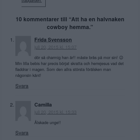
trädgården.
10 kommentarer till “
Att ha en halvnaken
cowboy hemma.
”
Frida Svensson
juli 20, 2015 kl. 15:07
dör så charmig han är!! måste brås på mor sin! 😉
Min lilla bebis har precis börjat skratta och herrejesus vad det
fladdrar i magen. Som den allra största förälsken man
någonsin känt!
Svara
Camilla
juli 20, 2015 kl. 15:33
Älskade unge!!
Svara