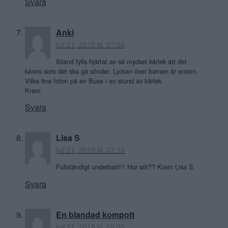
Svara
Anki
juli 21, 2015 kl. 07:04
Ibland fylls hjärtat av så mycket kärlek att det
känns som det ska gå sönder. Lyckan över barnen är enorm.
Vilka fina foton på en Buse i en stund av kärlek.
Kram
Svara
Lisa S
juli 21, 2015 kl. 07:13
Fullständigt underbart!!! Hur söt?? Kram Lisa S
Svara
En blandad kompott
juli 21, 2015 kl. 09:05