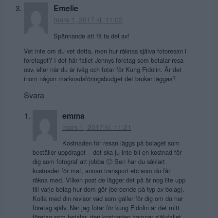
Emelie
mars 1, 2017 kl. 11:02
Spännande att få ta del av!
Vet inte om du vet detta, men hur räknas själva fotoresan i
företaget? I det här fallet Jennys företag som betalar resa
osv. eller när du är iväg och fotar för Kung Fidolin. Är det
inom någon marknadsföringsbudget det brukar läggas?
Svara
emma
mars 1, 2017 kl. 11:21
Kostnaden för resan läggs på bolaget som
beställer uppdraget – det ska ju inte bli en kostnad för
dig som fotograf att jobba 🙂 Sen har du såklart
kostnader för mat, annan transport etc som du får
räkna med. Vilken post de lägger det på är nog lite upp
till varje bolag hur dom gör (beroende på typ av bolag).
Kolla med din revisor vad som gäller för dig om du har
företag själv. När jag fotar för kung Fidolin är det mitt
företag som betalar, den kostnaden hamnar självfallet