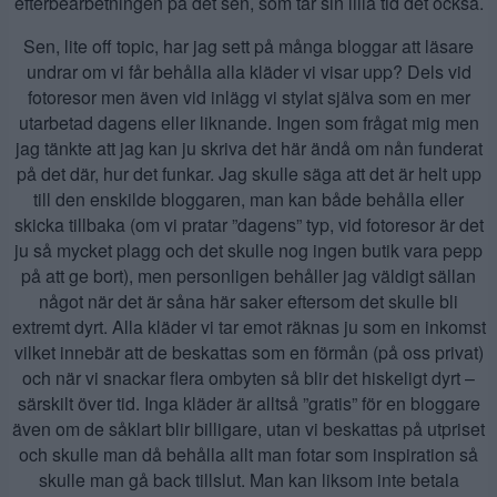
efterbearbetningen på det sen, som tar sin lilla tid det också.
Sen, lite off topic, har jag sett på många bloggar att läsare
undrar om vi får behålla alla kläder vi visar upp? Dels vid
fotoresor men även vid inlägg vi stylat själva som en mer
utarbetad dagens eller liknande. Ingen som frågat mig men
jag tänkte att jag kan ju skriva det här ändå om nån funderat
på det där, hur det funkar. Jag skulle säga att det är helt upp
till den enskilde bloggaren, man kan både behålla eller
skicka tillbaka (om vi pratar ”dagens” typ, vid fotoresor är det
ju så mycket plagg och det skulle nog ingen butik vara pepp
på att ge bort), men personligen behåller jag väldigt sällan
något när det är såna här saker eftersom det skulle bli
extremt dyrt. Alla kläder vi tar emot räknas ju som en inkomst
vilket innebär att de beskattas som en förmån (på oss privat)
och när vi snackar flera ombyten så blir det hiskeligt dyrt –
särskilt över tid. Inga kläder är alltså ”gratis” för en bloggare
även om de såklart blir billigare, utan vi beskattas på utpriset
och skulle man då behålla allt man fotar som inspiration så
skulle man gå back tillslut. Man kan liksom inte betala