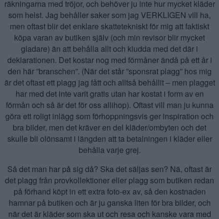
räkningarna med tröjor, och behöver ju inte hur mycket kläder
som helst. Jag behåller saker som jag VERKLIGEN vill ha,
men oftast blir det enklare skattetekniskt för mig att faktiskt
köpa varan av butiken själv (och min revisor blir mycket
gladare) än att behålla allt och kludda med det där i
deklarationen. Det kostar nog med förmåner ändå på ett år i
den här ”branschen”. (När det står ”sponsrat plagg” hos mig
är det oftast ett plagg jag fått och alltså behållit – men plagget
har med det inte varit gratis utan har kostat i form av en
förmån och så är det för oss allihop). Oftast vill man ju kunna
göra ett roligt inlägg som förhoppningsvis ger inspiration och
bra bilder, men det kräver en del kläder/ombyten och det
skulle bli olönsamt i längden att ta betalningen i kläder eller
behålla varje grej.
Så det man har på sig då? Ska det säljas sen? Nä, oftast är
det plagg från provkollektioner eller plagg som butiken redan
på förhand köpt in ett extra foto-ex av, så den kostnaden
hamnar på butiken och är ju ganska liten för bra bilder, och
när det är kläder som ska ut och resa och kanske vara med