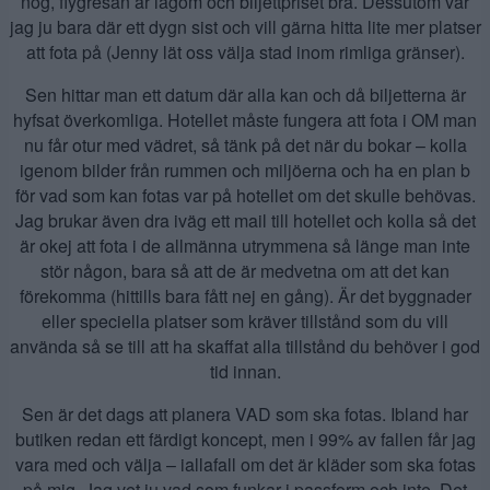
nog, flygresan är lagom och biljettpriset bra. Dessutom var
jag ju bara där ett dygn sist och vill gärna hitta lite mer platser
att fota på (Jenny lät oss välja stad inom rimliga gränser).
Sen hittar man ett datum där alla kan och då biljetterna är
hyfsat överkomliga. Hotellet måste fungera att fota i OM man
nu får otur med vädret, så tänk på det när du bokar – kolla
igenom bilder från rummen och miljöerna och ha en plan b
för vad som kan fotas var på hotellet om det skulle behövas.
Jag brukar även dra iväg ett mail till hotellet och kolla så det
är okej att fota i de allmänna utrymmena så länge man inte
stör någon, bara så att de är medvetna om att det kan
förekomma (hittills bara fått nej en gång). Är det byggnader
eller speciella platser som kräver tillstånd som du vill
använda så se till att ha skaffat alla tillstånd du behöver i god
tid innan.
Sen är det dags att planera VAD som ska fotas. Ibland har
butiken redan ett färdigt koncept, men i 99% av fallen får jag
vara med och välja – iallafall om det är kläder som ska fotas
på mig. Jag vet ju vad som funkar i passform och inte. Det