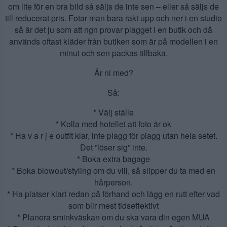
om lite för en bra bild så säljs de inte sen – eller så säljs de
till reducerat pris. Fotar man bara rakt upp och ner i en studio
så är det ju som att ngn provar plagget i en butik och då
används oftast kläder från butiken som är på modellen i en
minut och sen packas tillbaka.
Är ni med?
Så:
* Välj ställe
* Kolla med hotellet att foto är ok
* Ha v a r j e outfit klar, inte plagg för plagg utan hela setet.
Det ”löser sig” inte.
* Boka extra bagage
* Boka blowout/styling om du vill, så slipper du ta med en
hårperson.
* Ha platser klart redan på förhand och lägg en rutt efter vad
som blir mest tidseffektivt
* Planera sminkväskan om du ska vara din egen MUA