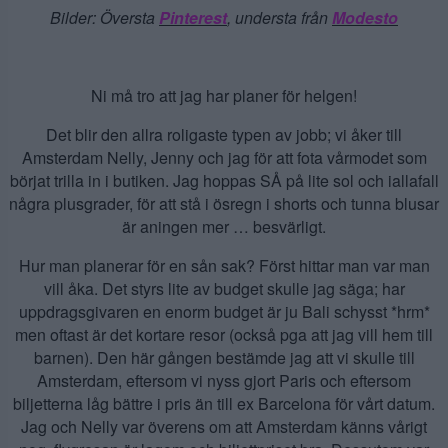
Bilder: Översta
Pinterest
, understa från
Modesto
Ni må tro att jag har planer för helgen!
Det blir den allra roligaste typen av jobb; vi åker till
Amsterdam Nelly, Jenny och jag för att fota vårmodet som
börjat trilla in i butiken. Jag hoppas SÅ på lite sol och iallafall
några plusgrader, för att stå i ösregn i shorts och tunna blusar
är aningen mer … besvärligt.
Hur man planerar för en sån sak? Först hittar man var man
vill åka. Det styrs lite av budget skulle jag säga; har
uppdragsgivaren en enorm budget är ju Bali schysst *hrm*
men oftast är det kortare resor (också pga att jag vill hem till
barnen). Den här gången bestämde jag att vi skulle till
Amsterdam, eftersom vi nyss gjort Paris och eftersom
biljetterna låg bättre i pris än till ex Barcelona för vårt datum.
Jag och Nelly var överens om att Amsterdam känns vårigt