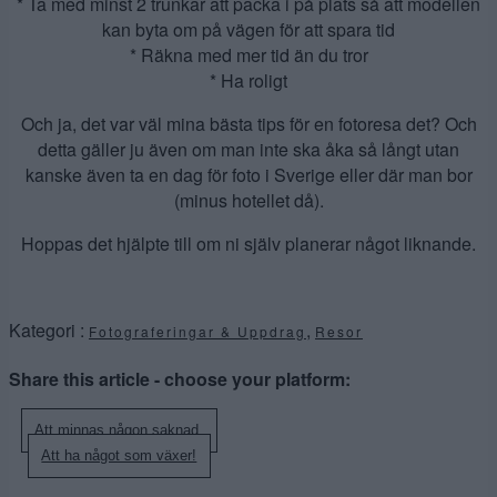
* Ta med minst 2 trunkar att packa i på plats så att modellen
kan byta om på vägen för att spara tid
* Räkna med mer tid än du tror
* Ha roligt
Och ja, det var väl mina bästa tips för en fotoresa det? Och
detta gäller ju även om man inte ska åka så långt utan
kanske även ta en dag för foto i Sverige eller där man bor
(minus hotellet då).
Hoppas det hjälpte till om ni själv planerar något liknande.
Kategori :
,
Fotograferingar & Uppdrag
Resor
Share this article - choose your platform:
Inläggsnavigering
Att minnas någon saknad.
Att ha något som växer!