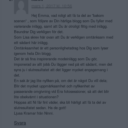
mars 1, 2017 kl. 10:56
Hej Emma, vad roligt att få ta del av ”bakom
scenen” , som följare av Din härliga blogg som Du fyller med
varierande inlägg, samt att Du är otroligt flitig med inlägg.
Beundrar Dig verkligen för det.
Som Lisa skrev här ovan att Du är verkligen omtänksam med
ett sådant här inlägg.
Omtänksamhet är ett personlighetsdrag hos Dig som lyser
igenom hela Din blogg.
Det är så fina inspirerande modeinlägg som Du gör,
imponerad av allt jobb Du lägger ned på ett sådant, men det
syns ju i slutresultatet att det ligger mycket engagemang i
det.
En sak är jag lite nyfiken på, om det är något Du vill dela;
Blir det mycket uppmärksamhet och nyfikenhet av
passerande omgivning vid Era fotosessioner, så att det blir
lite obekvämt i situationen?
Hoppas att Ni får fint väder, ska bli härligt att få ta del av
slutresultatet sedan. Ha de gott!
Ljusa Kramar från Ninni.
Svara