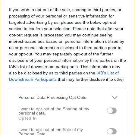
Karin
If you wish to opt-out of the sale, sharing to third parties, or
mars 1, 2017 kl. 17:37
processing of your personal or sensitive information for
Väldigt inspirerande inlägg även om jag inte är i
targeted advertising by us, please use the below opt-out
den situationen själv! Som med de flesta yrken (jag har själv
section to confirm your selection. Please note that after your
jobbat som fastighetsmäklare i många år) är det otroligt
opt-out request is processed you may continue seeing
mycket jobb bakom allt som de flesta inte räknar med!
interest-based ads based on personal information utilized by
Jobbet ”behind the scenes” är oftast inte det
us or personal information disclosed to third parties prior to
roliga/glammiga! Ofta tänker man inte själv på att dela med
your opt-out. You may separately opt-out of the further
sig av allt man faktiskt kan och har erfarenhet av men vad kul
disclosure of your personal information by third parties on the
att du gör det med ditt jobb!
IAB’s list of downstream participants. This information may
Svara
also be disclosed by us to third parties on the
IAB’s List of
Downstream Participants
that may further disclose it to other
third parties.
Marie
mars 1, 2017 kl. 20:58
Personal Data Processing Opt Outs
Då kan jag som precis kommit tillbaka från
I want to opt-out of the Sharing of my
Amsterdam tipsa om en fin restaurang som heter C och
personal data.
Opted In
serverar mat tillagad i olika temperaturer.
Kan även slå ett slag för att äta hemma hos Martine och
I want to opt-out of the Sale of my
hennes man i deras fantastiska centralt belägna våning.
Personal Data.