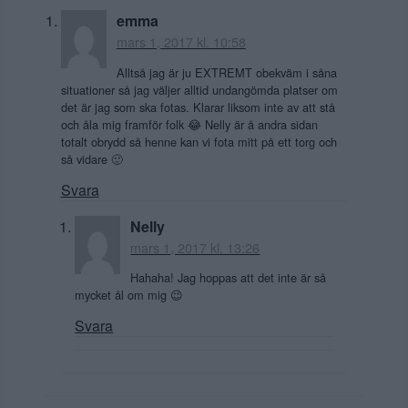
emma
mars 1, 2017 kl. 10:58
Alltså jag är ju EXTREMT obekväm i såna
situationer så jag väljer alltid undangömda platser om
det är jag som ska fotas. Klarar liksom inte av att stå
och åla mig framför folk 😂 Nelly är å andra sidan
totalt obrydd så henne kan vi fota mitt på ett torg och
så vidare 🙂
Svara
Nelly
mars 1, 2017 kl. 13:26
Hahaha! Jag hoppas att det inte är så
mycket ål om mig 😉
Svara