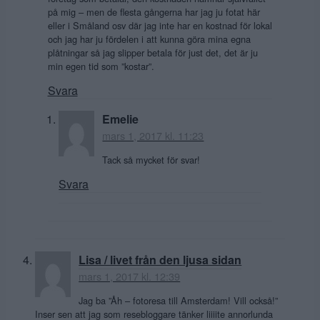
på mig – men de flesta gångerna har jag ju fotat här
eller i Småland osv där jag inte har en kostnad för lokal
och jag har ju fördelen i att kunna göra mina egna
plåtningar så jag slipper betala för just det, det är ju
min egen tid som ”kostar”.
Svara
Emelie
mars 1, 2017 kl. 11:23
Tack så mycket för svar!
Svara
Lisa / livet från den ljusa sidan
mars 1, 2017 kl. 12:39
Jag ba ”Åh – fotoresa till Amsterdam! Vill också!”
Inser sen att jag som resebloggare tänker liiiite annorlunda