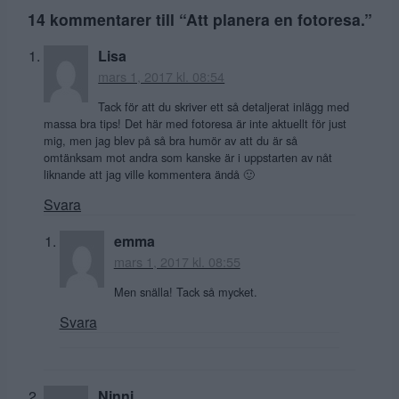
14 kommentarer till “
Att planera en fotoresa.
”
Lisa
mars 1, 2017 kl. 08:54
Tack för att du skriver ett så detaljerat inlägg med
massa bra tips! Det här med fotoresa är inte aktuellt för just
mig, men jag blev på så bra humör av att du är så
omtänksam mot andra som kanske är i uppstarten av nåt
liknande att jag ville kommentera ändå 🙂
Svara
emma
mars 1, 2017 kl. 08:55
Men snälla! Tack så mycket.
Svara
Ninni