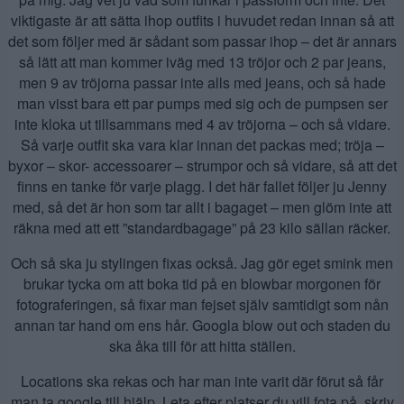
viktigaste är att sätta ihop outfits i huvudet redan innan så att
det som följer med är sådant som passar ihop – det är annars
så lätt att man kommer iväg med 13 tröjor och 2 par jeans,
men 9 av tröjorna passar inte alls med jeans, och så hade
man visst bara ett par pumps med sig och de pumpsen ser
inte kloka ut tillsammans med 4 av tröjorna – och så vidare.
Så varje outfit ska vara klar innan det packas med; tröja –
byxor – skor- accessoarer – strumpor och så vidare, så att det
finns en tanke för varje plagg. I det här fallet följer ju Jenny
med, så det är hon som tar allt i bagaget – men glöm inte att
räkna med att ett ”standardbagage” på 23 kilo sällan räcker.
Och så ska ju stylingen fixas också. Jag gör eget smink men
brukar tycka om att boka tid på en blowbar morgonen för
fotograferingen, så fixar man fejset själv samtidigt som nån
annan tar hand om ens hår. Googla blow out och staden du
ska åka till för att hitta ställen.
Locations ska rekas och har man inte varit där förut så får
man ta google till hjälp. Leta efter platser du vill fota på, skriv