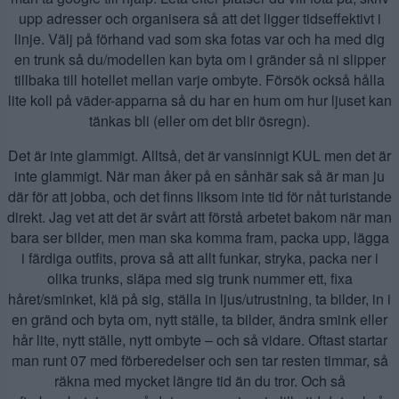
upp adresser och organisera så att det ligger tidseffektivt i
linje. Välj på förhand vad som ska fotas var och ha med dig
en trunk så du/modellen kan byta om i gränder så ni slipper
tillbaka till hotellet mellan varje ombyte. Försök också hålla
lite koll på väder-apparna så du har en hum om hur ljuset kan
tänkas bli (eller om det blir ösregn).
Det är inte glammigt. Alltså, det är vansinnigt KUL men det är
inte glammigt. När man åker på en sånhär sak så är man ju
där för att jobba, och det finns liksom inte tid för nåt turistande
direkt. Jag vet att det är svårt att förstå arbetet bakom när man
bara ser bilder, men man ska komma fram, packa upp, lägga
i färdiga outfits, prova så att allt funkar, stryka, packa ner i
olika trunks, släpa med sig trunk nummer ett, fixa
håret/sminket, klä på sig, ställa in ljus/utrustning, ta bilder, in i
en gränd och byta om, nytt ställe, ta bilder, ändra smink eller
hår lite, nytt ställe, nytt ombyte – och så vidare. Oftast startar
man runt 07 med förberedelser och sen tar resten timmar, så
räkna med mycket längre tid än du tror. Och så