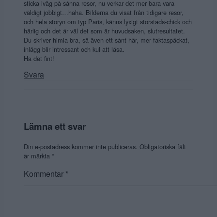
sticka iväg på sånna resor, nu verkar det mer bara vara
väldigt jobbigt…haha. Bilderna du visat från tidigare resor,
och hela storyn om typ Paris, känns lyxigt storstads-chick och
härlig och det är väl det som är huvudsaken, slutresultatet.
Du skriver himla bra, så även ett sånt här, mer faktaspäckat,
inlägg blir intressant och kul att läsa.
Ha det fint!
Svara
Lämna ett svar
Din e-postadress kommer inte publiceras.
Obligatoriska fält
är märkta
*
Kommentar
*