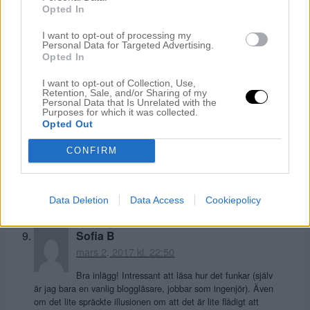
https://www.tripadvisor.se/Restaurant_Review-g188590-
Opted In
d11752080-Reviews-Martine_s_Table-
Amsterdam_North_Holland_Province.html
I want to opt-out of processing my
Personal Data for Targeted Advertising.
Lycka till med fotoresan!
Opted In
Svara
I want to opt-out of Collection, Use,
Retention, Sale, and/or Sharing of my
Personal Data that Is Unrelated with the
Purposes for which it was collected.
Madde / ★ Livet som mamma, lärare
Opted Out
och doula i Dalarna ★
mars 2, 2017 kl. 22:29
CONFIRM
Låter underbart 🙂
Svara
Data Deletion
Data Access
Cookiepolicy
Sofia B
mars 2, 2017 kl. 22:50
Bra inlägg! Intressant att läsa hur det funkar (själv
är jag bara en vanlig bloggläsare, jobbar som ingenjör). Även
om det lite spräckte illusionen om att det är lite flådigt att