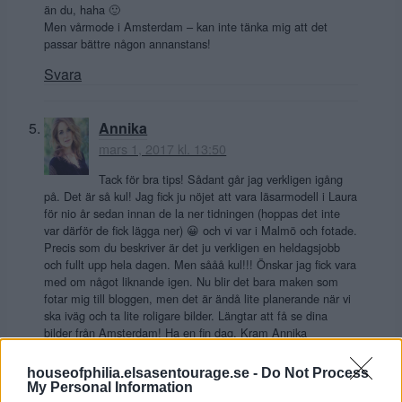
än du, haha 🙂
Men vårmode i Amsterdam – kan inte tänka mig att det
passar bättre någon annanstans!
Svara
Annika
mars 1, 2017 kl. 13:50
Tack för bra tips! Sådant går jag verkligen igång
på. Det är så kul! Jag fick ju nöjet att vara läsarmodell i Laura
för nio år sedan innan de la ner tidningen (hoppas det inte
var därför de fick lägga ner) 😀 och vi var i Malmö och fotade.
Precis som du beskriver är det ju verkligen en heldagsjobb
och fullt upp hela dagen. Men sååå kul!!! Önskar jag fick vara
med om något liknande igen. Nu blir det bara maken som
fotar mig till bloggen, men det är ändå lite planerande när vi
ska iväg och ta lite roligare bilder. Längtar att få se dina
bilder från Amsterdam! Ha en fin dag. Kram Annika
Svara
houseofphilia.elsasentourage.se -
Do Not Process
My Personal Information