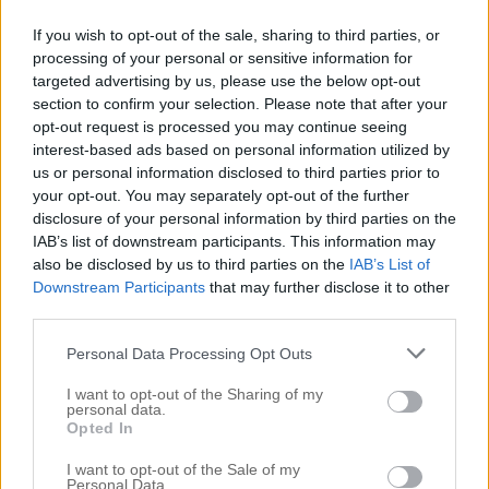
Filmklipp
Flickorna
If you wish to opt-out of the sale, sharing to third parties, or
Förlossningen
processing of your personal or sensitive information for
Fotograferingar & Uppdrag
targeted advertising by us, please use the below opt-out
FRÅGOR & SVAR
section to confirm your selection. Please note that after your
Hallen
opt-out request is processed you may continue seeing
INNEHÅLLER REKLAMLÄNK – PRODUKT KÖPT MED
interest-based ads based on personal information utilized by
RABATT
us or personal information disclosed to third parties prior to
your opt-out. You may separately opt-out of the further
INNEHÅLLER REKLAMLÄNKAR
disclosure of your personal information by third parties on the
JUL
IAB’s list of downstream participants. This information may
Jul i Lanthandeln
also be disclosed by us to third parties on the
IAB’s List of
JULGOTT
Downstream Participants
that may further disclose it to other
Julhysterin 2014
third parties.
Julkalendern
Julpeppen 2016
Personal Data Processing Opt Outs
Kejsarsnittet
I want to opt-out of the Sharing of my
Köket
personal data.
Kontoret
Opted In
Lanthandeln
I want to opt-out of the Sale of my
Lilla hallen
Personal Data.