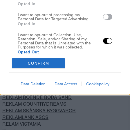
Livet
Opted In
Livräddare
I want to opt-out of processing my
Lutande Huset
Personal Data for Targeted Advertising.
Mode – Skönhet
Opted In
Nestinghysterin
I want to opt-out of Collection, Use,
Nestinghysterin 2.0
Retention, Sale, and/or Sharing of my
Noah
Personal Data that Is Unrelated with the
Purposes for which it was collected.
Noahs rum
Opted Out
Okategoriserade
Önskerubrik
CONFIRM
Ovanvåningen
Preggo igen
PRESSUTSKICK
Data Deletion
Data Access
Cookiepolicy
Recept
REKLAM BOENDE BÖDA SAND
REKLAM COUNTRYDREAMS
REKLAM SKÅNSKA BYGGVAROR
REKLAMLÄNK ASOS
RELAM VISTAMIA