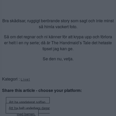
Bra skådisar, ruggigt berörande story som sagt och inte minst
så himla vackert foto.
Så om det regnar och ni känner för att krypa upp och förlora
er helt i en ny serie; då är The Handmaid’s Tale det hetaste
tipset jag kan ge.
Se den nu, vetja.
Kategori :
Livet
Share this article - choose your platform:
Inläggsnavigering
Att ha uppdaterat soffan.
Att ha haft underbara dagar
med barnen.