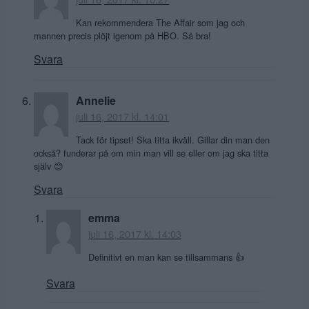
Kan rekommendera The Affair som jag och
mannen precis plöjt igenom på HBO. Så bra!
Svara
Annelie
juli 16, 2017 kl. 14:01
Tack för tipset! Ska titta ikväll. Gillar din man den
också? funderar på om min man vill se eller om jag ska titta
själv 😊
Svara
emma
juli 16, 2017 kl. 14:03
Definitivt en man kan se tillsammans 👍
Svara