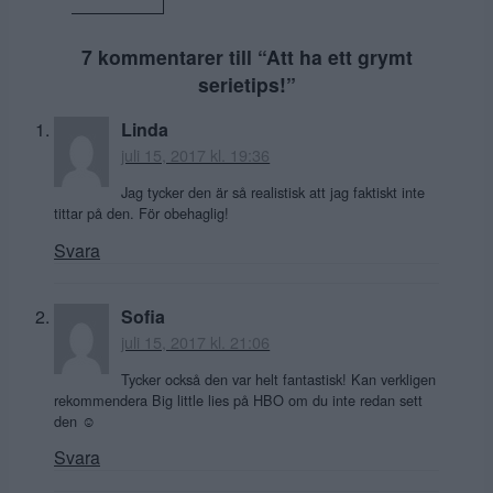
7 kommentarer till “
Att ha ett grymt
serietips!
”
Linda
juli 15, 2017 kl. 19:36
Jag tycker den är så realistisk att jag faktiskt inte
tittar på den. För obehaglig!
Svara
Sofia
juli 15, 2017 kl. 21:06
Tycker också den var helt fantastisk! Kan verkligen
rekommendera Big little lies på HBO om du inte redan sett
den ☺️
Svara