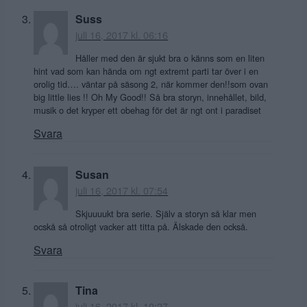
Suss
juli 16, 2017 kl. 06:16
Håller med den är sjukt bra o känns som en liten
hint vad som kan hända om ngt extremt parti tar över i en
orolig tid…. väntar på säsong 2, när kommer den!!som ovan
big little lies !! Oh My Good!! Så bra storyn, innehållet, bild,
musik o det kryper ett obehag för det är ngt ont i paradiset
Svara
Susan
juli 16, 2017 kl. 07:54
Skjuuuukt bra serie. Själv a storyn så klar men
ocskå så otroligt vacker att titta på. Älskade den också.
Svara
Tina
juli 16, 2017 kl. 10:27