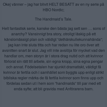
Okej vänner – jag har blivit HELT BESATT av en ny serie på
HBO Nordic;
The Handmaid’s Tale.
Helt fantastisk serie, kanske den bästa jag sett sen … sons of
anarchy? Vansinnigt bra story, otroligt läskig på ett
känslomässigt plan och väldigt ”dethärskullekunnahända”;
jag kan inte sluta titta och har redan nu lite oro över att
avsnitten snart är slut. Jag vill inte avslöja för mycket vad den
handlar om, men storyn är i stora drag nutid och att kvinnor
förlorat sin rätt till arbete, sin egna kropp, sina egna pengar
och annat. Födelsetalen har sjunkit dramatiskt, väldigt få
kvinnor är fertila och i samhället som byggts upp enligt strikt
bibliska regler märks de få fertila kvinnor som finns upp och
fördelas sedan ut i hem som ”handmaids” till par med ett
enda syfte; att bli gravida med Anförarens barn.