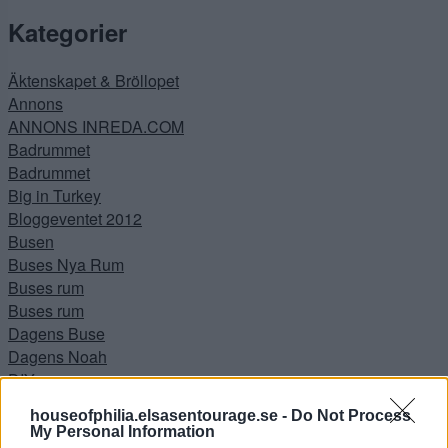
efter:
Kategorier
Äktenskapet & Bröllopet
Annons
ANNONS INREDA.COM
Badrummet
Badrummet
Big in Turkey
Bloggeventet 2012
Busen
Buses Nya Rum
Buses rum
Buses rum
Dagens Buse
Dagens Noah
DIY
Drömmen
houseofphilia.elsasentourage.se -
Do Not Process
Ewa i Walla
My Personal Information