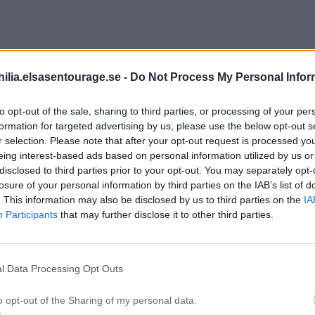
ilia.elsasentourage.se -
Do Not Process My Personal Infor
to opt-out of the sale, sharing to third parties, or processing of your per
formation for targeted advertising by us, please use the below opt-out s
kt! <3 Kommer absolut att åka tillbaka igen.
r selection. Please note that after your opt-out request is processed y
eing interest-based ads based on personal information utilized by us or
disclosed to third parties prior to your opt-out. You may separately opt-
losure of your personal information by third parties on the IAB’s list of
. This information may also be disclosed by us to third parties on the
IA
Participants
that may further disclose it to other third parties.
l Data Processing Opt Outs
ta vecka. Stannar nästan 3 veckor denna gång. Så underbart där
o opt-out of the Sharing of my personal data.