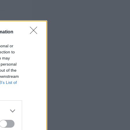
mation
sonal or
ection to
ou may
 personal
out of the
 downstream
B’s List of