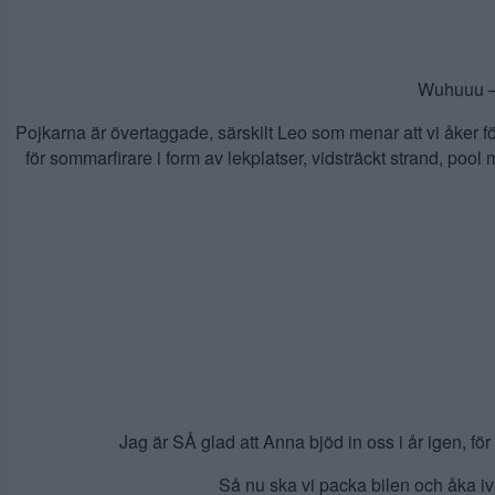
Wuhuuu – 
Pojkarna är övertaggade, särskilt Leo som menar att vi åker f
för sommarfirare i form av lekplatser, vidsträckt strand, poo
Jag är SÅ glad att Anna bjöd in oss i år igen, för
Så nu ska vi packa bilen och åka ivä