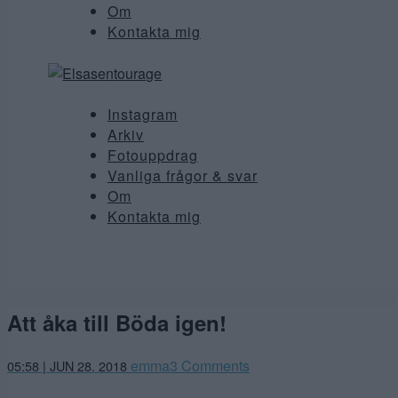
Om
Kontakta mig
Instagram
Arkiv
Fotouppdrag
Vanliga frågor & svar
Om
Kontakta mig
Att åka till Böda igen!
emma
3 Comments
05:58 | JUN 28. 2018