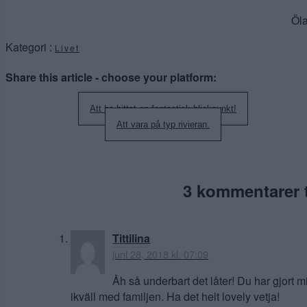
Öla
Kategori :
Livet
Share this article - choose your platform:
Inläggsnavigering
Att ha hittat en fantastisk blickpunkt!
Att vara på typ rivieran.
3 kommentarer ti
Tittilina
juni 28, 2018 kl. 07:09
Åh så underbart det låter! Du har gjort m
ikväll med familjen. Ha det helt lovely vetja!