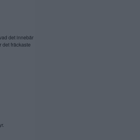
vad det innebär
r det fräckaste
r.