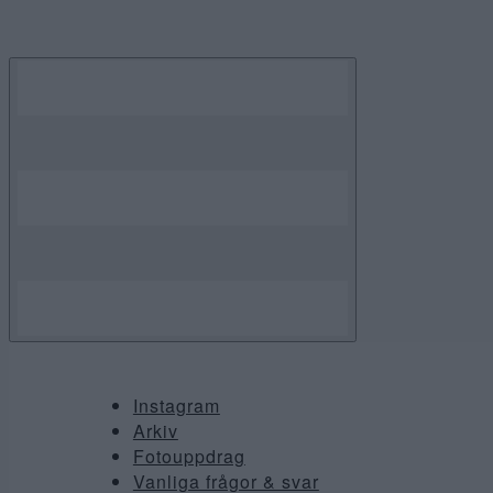
Skip
to
content
Instagram
Arkiv
Fotouppdrag
Vanliga frågor & svar