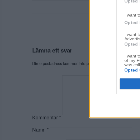
Opted 
I want t
Opted 
I want 
Advertis
Opted 
Lämna ett svar
I want t
of my P
Din e-postadress kommer inte publiceras.
Obligatoriska fält
was col
Opted 
Kommentar
*
Namn
*