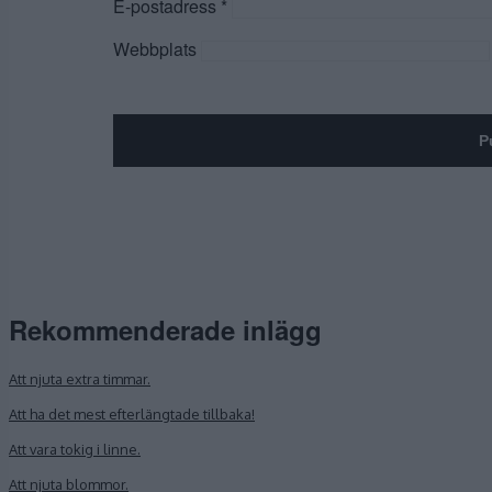
E-postadress
*
Webbplats
Rekommenderade inlägg
Att njuta extra timmar.
Att ha det mest efterlängtade tillbaka!
Att vara tokig i linne.
Att njuta blommor.