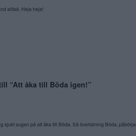
nd alltså. Heja heja!
ll “
Att åka till Böda igen!
”
ig sjukt sugen på att åka till Böda. Så övertalning Böda, påbörja