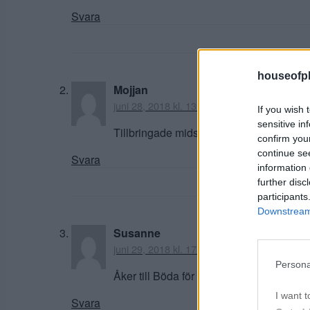
Svara
houseofph
Mojjan
juni 28, 2018 kl. 13:04
If you wish 
sensitive in
Tillbringade midsommar på Böda = magis
confirm you
continue se
Svara
information 
further disc
participants
Downstream 
Susanne
juni 29, 2018 kl. 17:17
Persona
Åker till Böda för fjärde året i rad näs
I want t
Svara