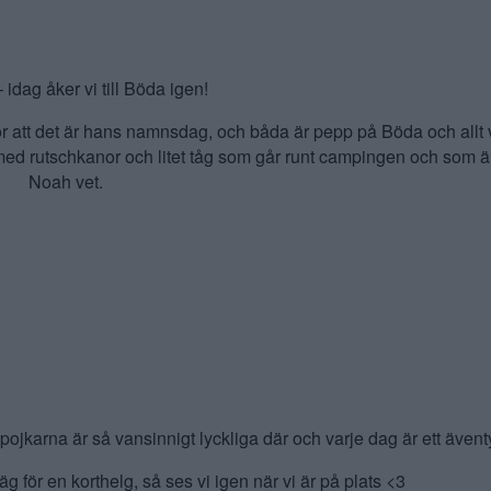
idag åker vi till Böda igen!
ör att det är hans namnsdag, och båda är pepp på Böda och allt 
l med rutschkanor och litet tåg som går runt campingen och som ä
Noah vet.
 pojkarna är så vansinnigt lyckliga där och varje dag är ett äventy
g för en korthelg, så ses vi igen när vi är på plats <3