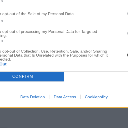
In
o opt-out of the Sale of my Personal Data.
In
to opt-out of processing my Personal Data for Targeted
ing.
In
o opt-out of Collection, Use, Retention, Sale, and/or Sharing
ersonal Data that Is Unrelated with the Purposes for which it
 är märkta
*
lected.
Out
CONFIRM
Data Deletion
Data Access
Cookiepolicy