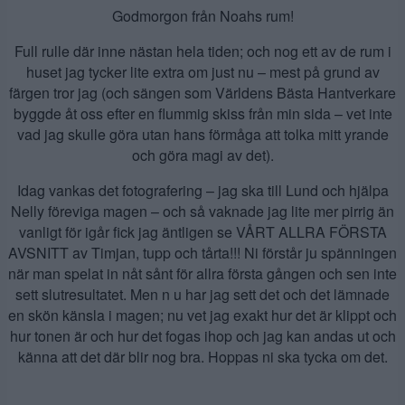
Godmorgon från Noahs rum!
Full rulle där inne nästan hela tiden; och nog ett av de rum i
huset jag tycker lite extra om just nu – mest på grund av
färgen tror jag (och sängen som Världens Bästa Hantverkare
byggde åt oss efter en flummig skiss från min sida – vet inte
vad jag skulle göra utan hans förmåga att tolka mitt yrande
och göra magi av det).
Idag vankas det fotografering – jag ska till Lund och hjälpa
Nelly föreviga magen – och så vaknade jag lite mer pirrig än
vanligt för igår fick jag äntligen se VÅRT ALLRA FÖRSTA
AVSNITT av Timjan, tupp och tårta!!! Ni förstår ju spänningen
när man spelat in nåt sånt för allra första gången och sen inte
sett slutresultatet. Men n u har jag sett det och det lämnade
en skön känsla i magen; nu vet jag exakt hur det är klippt och
hur tonen är och hur det fogas ihop och jag kan andas ut och
känna att det där blir nog bra. Hoppas ni ska tycka om det.