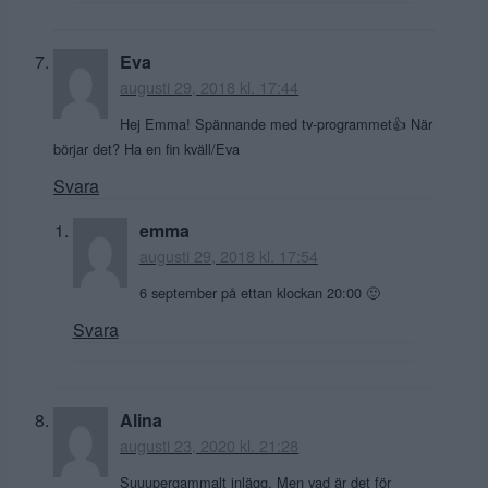
Eva
augusti 29, 2018 kl. 17:44
Hej Emma! Spännande med tv-programmet👍 När
börjar det? Ha en fin kväll/Eva
Svara
emma
augusti 29, 2018 kl. 17:54
6 september på ettan klockan 20:00 🙂
Svara
Alina
augusti 23, 2020 kl. 21:28
Suuupergammalt inlägg. Men vad är det för