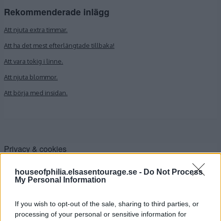
Rekommenderade inlägg
Att njuta extra timmar.
Att ha det mest efterlängtade tillbaka!
Att vara tokig i linne.
Att njuta blommor.
Att börja med insidan.
Privacy & cookies
houseofphilia.elsasentourage.se -
Do Not Process
My Personal Information
If you wish to opt-out of the sale, sharing to third parties, or
processing of your personal or sensitive information for