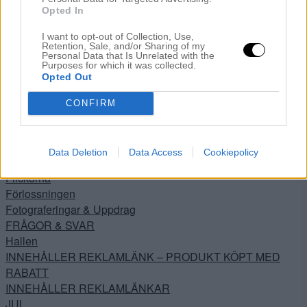
Bloggeventet 2012
Opted In
Busen
Buses Nya Rum
I want to opt-out of Collection, Use,
Retention, Sale, and/or Sharing of my
Buses rum
Personal Data that Is Unrelated with the
Purposes for which it was collected.
Buses rum
Opted Out
Dagens Buse
Dagens Noah
CONFIRM
DIY
Drömmen
Ewa i Walla
Data Deletion
Data Access
Cookiepolicy
Filmklipp
Flickorna
Förlossningen
Fotograferingar & Uppdrag
FRÅGOR & SVAR
Hallen
INNEHÅLLER REKLAMLÄNK – PRODUKT KÖPT MED
RABATT
INNEHÅLLER REKLAMLÄNKAR
JUL