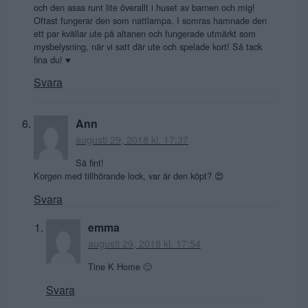
och den asas runt lite överallt i huset av barnen och mig!
Oftast fungerar den som nattlampa. I somras hamnade den
ett par kvällar ute på altanen och fungerade utmärkt som
mysbelysning, när vi satt där ute och spelade kort! Så tack
fina du! ♥
Svara
Ann
augusti 29, 2018 kl. 17:37
Så fint!
Korgen med tillhörande lock, var är den köpt? 😍
Svara
emma
augusti 29, 2018 kl. 17:54
Tine K Home 🙂
Svara