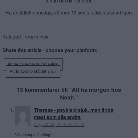
innan det blir för sent.
Ha en jättefin onsdag, vänner! Vi ses ju alldeles snart igen.
Kategori :
Noahs rum
Share this article - choose your platform:
Inläggsnavigering
Att ge mina bästa Paris-tips!
Att knappt förstå det själv.
13 kommentarer till “
Att ha morgon hos
Noah.
”
Therese - psykiskt sjuk, men ändå
mest som alla andra
augusti 29, 2018 kl. 10:48
Vilken superfin säng!