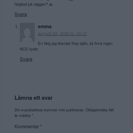
färgkod på väggen? 🙏
Svara
emma
augusti 25, 2020 kl. 19:10
En färg jag blandat ihop själv, så finns ingen
NCS tyvärr
Svara
Lämna ett svar
Din e-postadress kommer inte publiceras.
Obligatoriska fält
är märkta
*
Kommentar
*