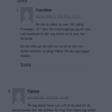
Caroline
september 1, 2018 kl. 12:37
Äh det är säket du som fått igång
företagen. 😊 I den lilla mammagrupp jag är med
i på facebook är det nog minst tre st som har
liknande.
Du får hitta på nåt nytt om ca ett år när min
dotter behöver ny säng! Haha! Då ska jag bygga
likadan.
Svara
Fanny
augusti 29, 2018 kl. 16:38
Åh jag älskar hans rum och är så glad att du
presenterade den där björken för mig! Den köpte jag sedan