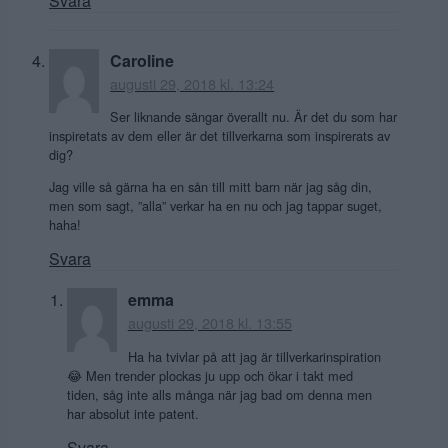
Svara
Caroline
augusti 29, 2018 kl. 13:24
Ser liknande sängar överallt nu. Är det du som har
inspiretats av dem eller är det tillverkarna som inspirerats av
dig?
Jag ville så gärna ha en sån till mitt barn när jag såg din,
men som sagt, ”alla” verkar ha en nu och jag tappar suget,
haha!
Svara
emma
augusti 29, 2018 kl. 13:55
Ha ha tvivlar på att jag är tillverkarinspiration
😂 Men trender plockas ju upp och ökar i takt med
tiden, såg inte alls många när jag bad om denna men
har absolut inte patent.
Svara