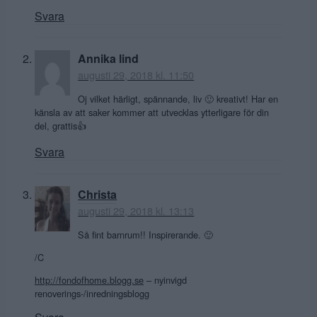
Svara
Annika lind
augusti 29, 2018 kl. 11:50
Oj vilket härligt, spännande, liv 🙂 kreativt! Har en
känsla av att saker kommer att utvecklas ytterligare för din
del, grattis👍
Svara
Christa
augusti 29, 2018 kl. 13:13
Så fint barnrum!! Inspirerande. 🙂
/C
http://fondofhome.blogg.se
– nyinvigd
renoverings-/inredningsblogg