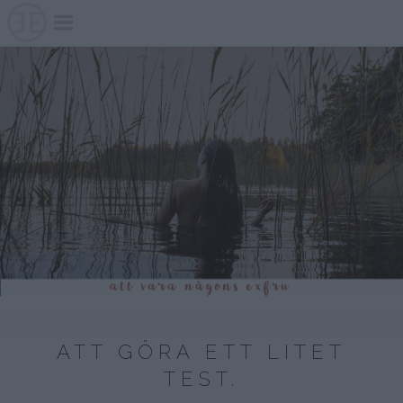
Skip
to
content
ATT GÖRA ETT LITET
TEST.