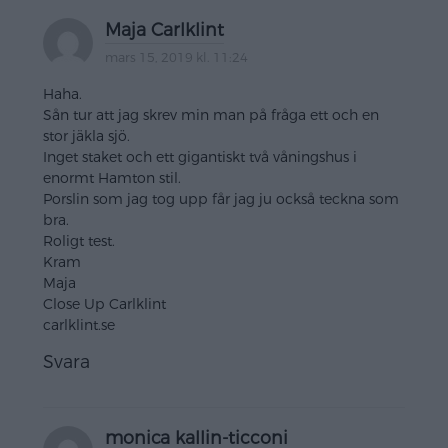
Maja Carlklint
mars 15, 2019 kl. 11:24
Haha.
Sån tur att jag skrev min man på fråga ett och en
stor jäkla sjö.
Inget staket och ett gigantiskt två våningshus i
enormt Hamton stil.
Porslin som jag tog upp får jag ju också teckna som
bra.
Roligt test.
Kram
Maja
Close Up Carlklint
carlklint.se
Svara
monica kallin-ticconi