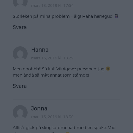
mars 13, 2019 kl. 17:54
Storleken på mina problem – älg! Haha herregud
Svara
Hanna
mars 13, 2019 kl. 18:29
Men ooohhh!! Så kul! Viktigaste personen: jag
men ändå så mkt annat som stämde!
Svara
Jonna
mars 13, 2019 kl. 18:30
Alltså, gick på skogspromenad med en spöke. Vad