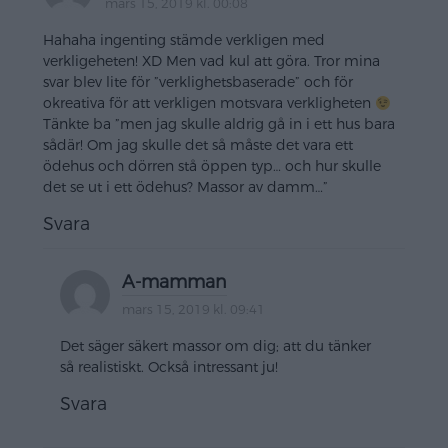
mars 15, 2019 kl. 00:08
Hahaha ingenting stämde verkligen med
verkligeheten! XD Men vad kul att göra. Tror mina
svar blev lite för ”verklighetsbaserade” och för
okreativa för att verkligen motsvara verkligheten
Tänkte ba ”men jag skulle aldrig gå in i ett hus bara
sådär! Om jag skulle det så måste det vara ett
ödehus och dörren stå öppen typ… och hur skulle
det se ut i ett ödehus? Massor av damm…”
Svara
A-mamman
mars 15, 2019 kl. 09:41
Det säger säkert massor om dig; att du tänker
så realistiskt. Också intressant ju!
Svara