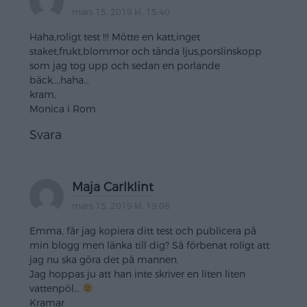
mars 15, 2019 kl. 15:40
Haha,roligt test !!! Mötte en katt,inget
staket,frukt,blommor och tända ljus,porslinskopp
som jag tog upp och sedan en porlande
bäck….haha…
kram,
Monica i Rom
Svara
Maja Carlklint
mars 15, 2019 kl. 19:08
Emma, får jag kopiera ditt test och publicera på
min blogg men länka till dig? Så förbenat roligt att
jag nu ska göra det på mannen.
Jag hoppas ju att han inte skriver en liten liten
vattenpöl…
Kramar