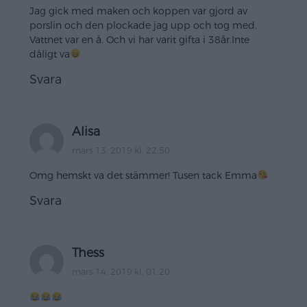
Jag gick med maken och koppen var gjord av
porslin och den plockade jag upp och tog med.
Vattnet var en å. Och vi har varit gifta i 38år.Inte
dåligt va
Svara
Alisa
mars 13, 2019 kl. 22:50
Omg hemskt va det stämmer! Tusen tack Emma
Svara
Thess
mars 14, 2019 kl. 01:20