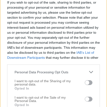
If you wish to opt-out of the sale, sharing to third parties, or
Svara
processing of your personal or sensitive information for
targeted advertising by us, please use the below opt-out
section to confirm your selection. Please note that after your
opt-out request is processed you may continue seeing
Beckis
interest-based ads based on personal information utilized by
mars 13, 2019 kl. 22:04
us or personal information disclosed to third parties prior to
your opt-out. You may separately opt-out of the further
Hmm gick inte med någon..
disclosure of your personal information by third parties on the
Huset större stuga…
IAB’s list of downstream participants. This information may
Stort kattdjur/puma-leopard, vi närmar oss o blir
also be disclosed by us to third parties on the
IAB’s List of
tighta.
Downstream Participants
that may further disclose it to other
Vattnet tänkte ja hav….
third parties.
Kära nån som de kan bli…
intressant!!
Personal Data Processing Opt Outs
Svara
I want to opt-out of the Sharing of my
personal data.
Opted In
Fia
I want to opt-out of the Sale of my
Personal Data.
mars 13, 2019 kl. 22:31
Opted In