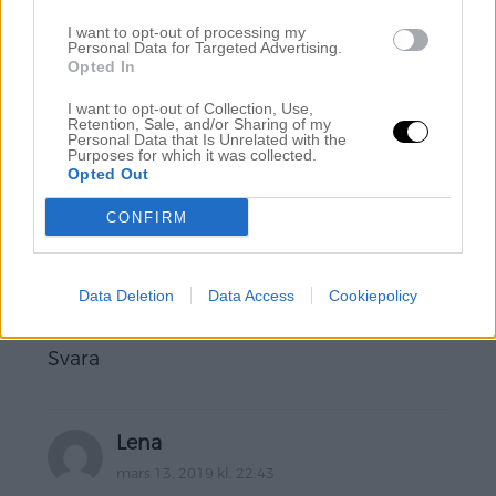
Haha så jäkla roligt – Jag gick helt själv, mötte ett
I want to opt-out of processing my
Personal Data for Targeted Advertising.
rådjur och sen såg ett stort slott och fullt med folk
Opted In
som skrattade runt bordet, koppen av porslin,
ignorerade koppen och gick till ett stup och såg rakt
I want to opt-out of Collection, Use,
ner i det iskalla svarta havet
jag döööör…. Hahaha
Retention, Sale, and/or Sharing of my
Personal Data that Is Unrelated with the
Purposes for which it was collected.
Svara
Opted Out
CONFIRM
Elin
mars 13, 2019 kl. 22:40
Data Deletion
Data Access
Cookiepolicy
Hahaha dör vad kul!
Svara
Lena
mars 13, 2019 kl. 22:43