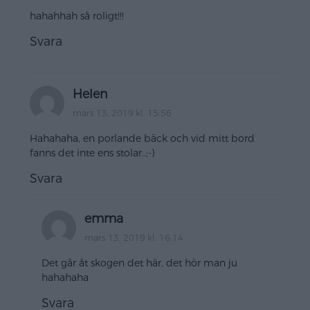
hahahhah så roligt!!!
Svara
Helen
mars 13, 2019 kl. 15:56
Hahahaha, en porlande bäck och vid mitt bord
fanns det inte ens stolar..;-)
Svara
emma
mars 13, 2019 kl. 16:14
Det går åt skogen det här, det hör man ju
hahahaha
Svara