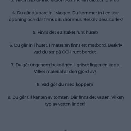
3. Vilken typ av interaktion sker mellan dig och djuret?
4. Du går djupare in i skogen. Du kommer in i en stor
öppning och där finns ditt drömhus. Beskriv dess storlek!
5. Finns det ett staket runt huset?
6. Du går in i huset. I matsalen finns ett matbord. Beskriv
vad du ser på OCH runt bordet.
7. Du går ut genom bakdörren. I gräset ligger en kopp.
Vilket material är den gjord av?
8. Vad gör du med koppen?
9. Du går till kanten av tomten. Där finns det vatten. Vilken
typ av vatten är det?
–