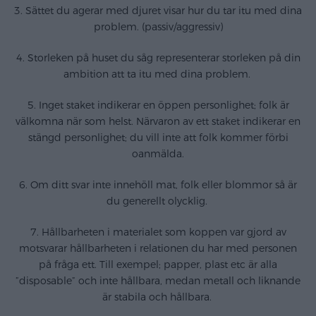
3. Sättet du agerar med djuret visar hur du tar itu med dina
problem. (passiv/aggressiv)
4. Storleken på huset du såg representerar storleken på din
ambition att ta itu med dina problem.
5. Inget staket indikerar en öppen personlighet; folk är
välkomna när som helst. Närvaron av ett staket indikerar en
stängd personlighet; du vill inte att folk kommer förbi
oanmälda.
6. Om ditt svar inte innehöll mat, folk eller blommor så är
du generellt olycklig.
7. Hållbarheten i materialet som koppen var gjord av
motsvarar hållbarheten i relationen du har med personen
på fråga ett. Till exempel; papper, plast etc är alla
”disposable” och inte hållbara, medan metall och liknande
är stabila och hållbara.