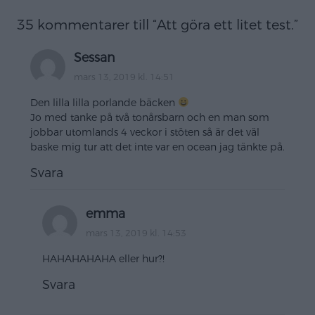
35 kommentarer till “
Att göra ett litet test.
”
Sessan
mars 13, 2019 kl. 14:51
Den lilla lilla porlande bäcken
Jo med tanke på två tonårsbarn och en man som
jobbar utomlands 4 veckor i stöten så är det väl
baske mig tur att det inte var en ocean jag tänkte på.
Svara
emma
mars 13, 2019 kl. 14:53
HAHAHAHAHA eller hur?!
Svara