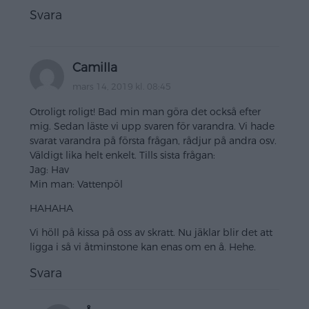
Svara
Camilla
mars 14, 2019 kl. 08:45
Otroligt roligt! Bad min man göra det också efter
mig. Sedan läste vi upp svaren för varandra. Vi hade
svarat varandra på första frågan, rådjur på andra osv.
Väldigt lika helt enkelt. Tills sista frågan:
Jag: Hav
Min man: Vattenpöl
HAHAHA
Vi höll på kissa på oss av skratt. Nu jäklar blir det att
ligga i så vi åtminstone kan enas om en å. Hehe.
Svara