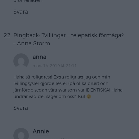
promenaden.
Svara
Pingback:
Tvillingar – telepatisk förmåga?
– Anna Storm
anna
mars 14, 2019 kl. 21:11
Haha så roligt test! Extra roligt att jag och min
tvillingsyster gjorde testet (på olika orter) och
jämförde sedan våra svar som var IDENTISKA! Haha
undrar vad det säger om oss?! Kul
Svara
Annie