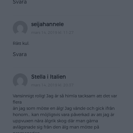
Svara
seijahannele
mars 14, 2019 kl. 11:27
Rätt kul.
Svara
Stella i Italien
mars 14, 2019 kl. 20:37
Vansinnigt rolig! Jag är så himla tacksam att det var
flera
än jag som mötte en älg! Jag vände och gick ifrån
honom… kan möjligtvis vara påverkad av att jag är
uppvuxen nära älgrik skog där man gärna
avlägsnade sig från den älg man mötte på