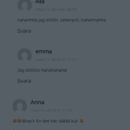
Åsa
mars 14, 2019 kl. 09:55
hahahhha jag dööör, vattenpöl, hahahhahha
Svara
emma
mars 14, 2019 kl. 11:31
Jag döööör hahahahaha!
Svara
Anna
mars 14, 2019 kl. 11:16
tack för det här, såååå kul!