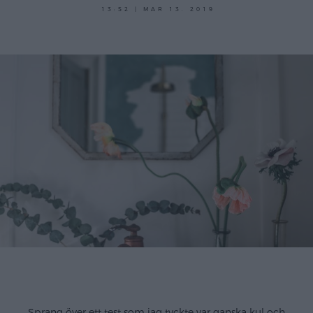
13:52 | MAR 13. 2019
Sprang över ett test som jag tyckte var ganska kul och