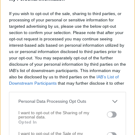
Ewa i Walla
Filmklipp
Flickorna
If you wish to opt-out of the sale, sharing to third parties, or
processing of your personal or sensitive information for
Förlossningen
targeted advertising by us, please use the below opt-out
Fotograferingar & Uppdrag
section to confirm your selection. Please note that after your
FRÅGOR & SVAR
opt-out request is processed you may continue seeing
Hallen
interest-based ads based on personal information utilized by
INNEHÅLLER REKLAMLÄNK – PRODUKT KÖPT MED
us or personal information disclosed to third parties prior to
RABATT
your opt-out. You may separately opt-out of the further
INNEHÅLLER REKLAMLÄNKAR
disclosure of your personal information by third parties on the
JUL
IAB’s list of downstream participants. This information may
Jul i Lanthandeln
also be disclosed by us to third parties on the
IAB’s List of
JULGOTT
Downstream Participants
that may further disclose it to other
third parties.
Julhysterin 2014
Julkalendern
Personal Data Processing Opt Outs
Julpeppen 2016
Kejsarsnittet
I want to opt-out of the Sharing of my
personal data.
Köket
Opted In
Kontoret
Lanthandeln
I want to opt-out of the Sale of my