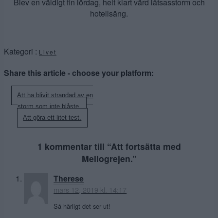
Blev en väldigt fin lördag, helt klart värd låtsasstorm och
hotellsäng.
Kategori :
Livet
Share this article - choose your platform:
Inläggsnavigering
Att ha blivit strandad av en
storm som inte blåste.
Att göra ett litet test.
1 kommentar till “
Att fortsätta med
Mellogrejen.
”
Therese
mars 12, 2019 kl. 14:17
Så härligt det ser ut!