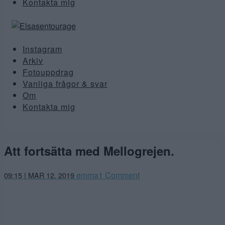
Kontakta mig
Instagram
Arkiv
Fotouppdrag
Vanliga frågor & svar
Om
Kontakta mig
Att fortsätta med Mellogrejen.
mars
emma
1 Comment
09:15 | MAR 12. 2019
12,
2019