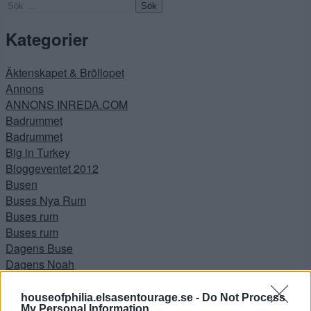
Sök
efter:
Kategorier
Äktenskapet & Bröllopet
Annons
ANNONS INREDA.COM
Badrummet
Badrummet
Big in Turkey
Bloggeventet 2012
Busen
Buses Nya Rum
Buses rum
Buses rum
Dagens Buse
Dagens Noah
DIY
Drömmen
houseofphilia.elsasentourage.se -
Do Not Process
My Personal Information