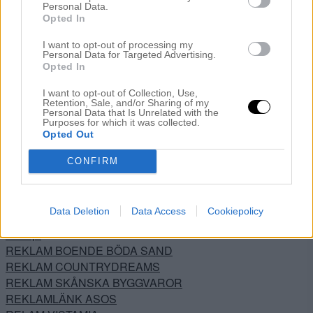
Personal Data.
Lilla hallen
Opted In
Livet
Livräddare
I want to opt-out of processing my
Personal Data for Targeted Advertising.
Lutande Huset
Opted In
Mode – Skönhet
Nestinghysterin
I want to opt-out of Collection, Use,
Retention, Sale, and/or Sharing of my
Nestinghysterin 2.0
Personal Data that Is Unrelated with the
Noah
Purposes for which it was collected.
Opted Out
Noahs rum
Okategoriserade
CONFIRM
Önskerubrik
Ovanvåningen
Preggo igen
Data Deletion
Data Access
Cookiepolicy
PRESSUTSKICK
Recept
REKLAM BOENDE BÖDA SAND
REKLAM COUNTRYDREAMS
REKLAM SKÅNSKA BYGGVAROR
REKLAMLÄNK ASOS