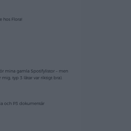
 hos Flora!
 kör mina gamla Spotifylistor – men
ig, typ 3 låtar var riktigt bra).
oria och P3 dokumentär