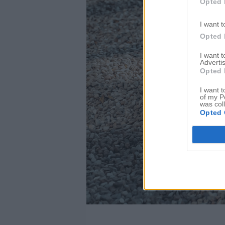
Opted 
I want t
Opted 
I want 
Advertis
Opted 
I want t
of my P
was col
Opted 