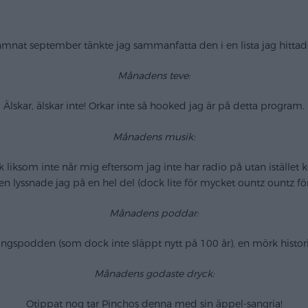
lämnat september tänkte jag sammanfatta den i en lista jag hittade
Månadens teve:
Älskar, älskar inte! Orkar inte så hooked jag är på detta program.
Månadens musik:
k liksom inte når mig eftersom jag inte har radio på utan istället
n lyssnade jag på en hel del (dock lite för mycket ountz ountz för m
Månadens poddar:
ngspodden (som dock inte släppt nytt på 100 år), en mörk hist
Månadens godaste dryck:
Otippat nog tar Pinchos denna med sin äppel-sangria!