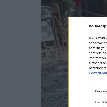
houseofph
If you wish 
sensitive in
confirm you
continue se
information 
further disc
participants
Downstream 
Persona
I want t