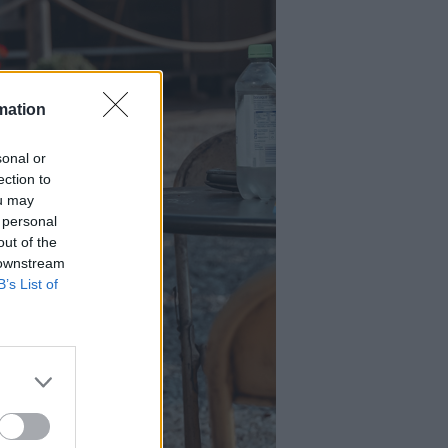
mation
sonal or
ection to
ou may
 personal
out of the
 downstream
B’s List of