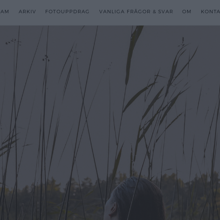
RAM
RAM
ARKIV
ARKIV
FOTOUPPDRAG
FOTOUPPDRAG
VANLIGA FRÅGOR & SVAR
VANLIGA FRÅGOR & SVAR
OM
OM
KONTA
KONTA