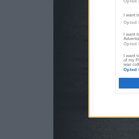
Opted 
I want t
Opted 
I want 
Advertis
Opted 
I want t
of my P
was col
Opted 