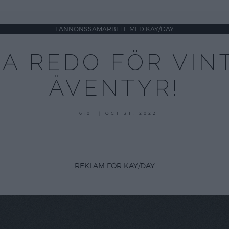
I ANNONSSAMARBETE MED KAY/DAY
RA REDO FÖR VIN
ÄVENTYR!
oktober
16:01 | OCT 31. 2022
31,
2022
REKLAM FÖR KAY/DAY