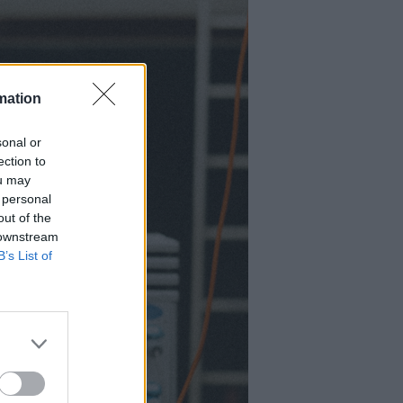
mation
sonal or
ection to
ou may
 personal
out of the
 downstream
B’s List of