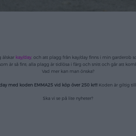
g älskar
kay/day
, och att plagg från kay/day finns i min garderob 
som är så fint; alla plagg är tidlösa i färg och snitt och går att 
Vad mer kan man önska?
y/day med koden EMMA25 vid köp över 250 kr!!!
Koden är giltig ti
Ska vi se på lite nyheter?