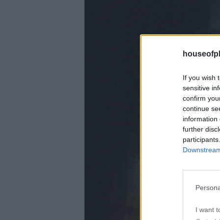
houseofph
If you wish 
sensitive in
confirm you
continue se
information 
further disc
participants
Downstream 
Persona
I want t