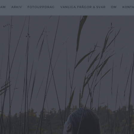
RAM
RAM
ARKIV
ARKIV
FOTOUPPDRAG
FOTOUPPDRAG
VANLIGA FRÅGOR & SVAR
VANLIGA FRÅGOR & SVAR
OM
OM
KONTA
KONTA