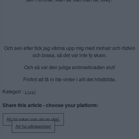
Och sen efter fick jag värma upp mig med mohair och rödvin
och brasa, så det var inte fy skam.
Och så var den juliga snömarknaden slut!
Finfint att få in lite vinter i allt det höstblöta.
Kategori :
Livet
Share this article - choose your platform:
Inläggsnavigering
Att ha saker som gör en glad.
Att ha julklappstips!