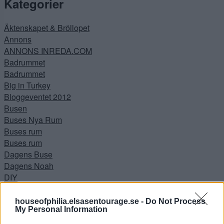
Kategorier
Äktenskapet & Bröllopet
Annons
ANNONS INREDA.COM
Badrummet
Badrummet
Big in Turkey
Bloggeventet 2012
Busen
Buses Nya Rum
Buses rum
Buses rum
Dagens Buse
Dagens Noah
DIY
Drömmen
Ewa i Walla
houseofphilia.elsasentourage.se -
Do Not Process
My Personal Information
Filmklipp
Flickorna