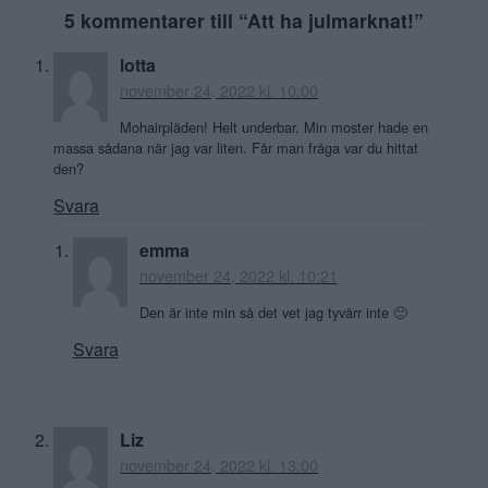
5 kommentarer till “
Att ha julmarknat!
”
lotta
november 24, 2022 kl. 10:00
Mohairpläden! Helt underbar. Min moster hade en
massa sådana när jag var liten. Får man fråga var du hittat
den?
Svara
emma
november 24, 2022 kl. 10:21
Den är inte min så det vet jag tyvärr inte 🙂
Svara
Liz
november 24, 2022 kl. 13:00