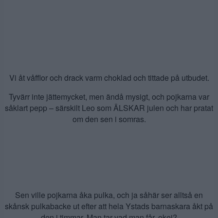
Vi åt våfflor och drack varm choklad och tittade på utbudet.
Tyvärr inte jättemycket, men ändå mysigt, och pojkarna var
såklart pepp – särskilt Leo som ÄLSKAR julen och har pratat
om den sen i somras.
Sen ville pojkarna åka pulka, och ja såhär ser alltså en
skånsk pulkabacke ut efter att hela Ystads barnaskara åkt på
den i timmar. Man tar vad man får, okej?