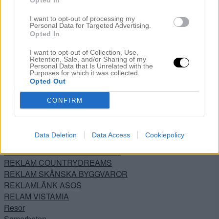
Opted In
Livräddare
Lutande Huset
I want to opt-out of processing my
Personal Data for Targeted Advertising.
Mode – Skönhet
Opted In
Nestinghysterin
Nestinghysterin 2.0
I want to opt-out of Collection, Use,
Retention, Sale, and/or Sharing of my
Noah
Personal Data that Is Unrelated with the
Noahs rum
Purposes for which it was collected.
Opted Out
Okategoriserade
Önskerubrik
CONFIRM
Ovanvåningen
Preggo igen
PRESSUTSKICK
Data Deletion
Data Access
Cookiepolicy
Recept
REKLAM BOENDE BÖDA SAND
REKLAM COUNTRYDREAMS
REKLAM SKÅNSKA BYGGVAROR
REKLAMLÄNK ASOS
RELAM VISTAMIA
Resor
Samarbeten