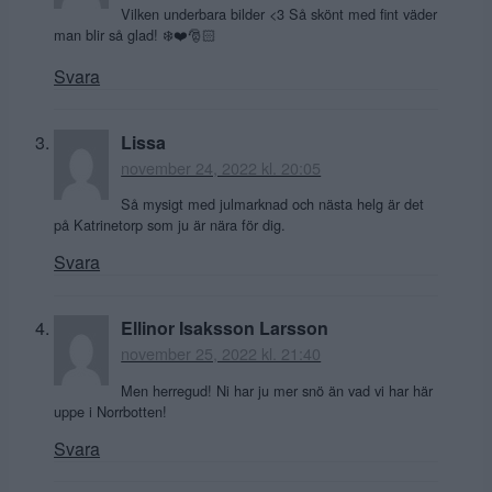
Vilken underbara bilder <3 Så skönt med fint väder
man blir så glad! ❄️❤️🎅🏻
Svara
Lissa
november 24, 2022 kl. 20:05
Så mysigt med julmarknad och nästa helg är det
på Katrinetorp som ju är nära för dig.
Svara
Ellinor Isaksson Larsson
november 25, 2022 kl. 21:40
Men herregud! Ni har ju mer snö än vad vi har här
uppe i Norrbotten!
Svara