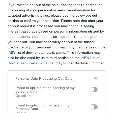
Förlossningen
If you wish to opt-out of the sale, sharing to third parties, or
processing of your personal or sensitive information for
Fotograferingar & Uppdrag
targeted advertising by us, please use the below opt-out
FRÅGOR & SVAR
section to confirm your selection. Please note that after your
Hallen
opt-out request is processed you may continue seeing
INNEHÅLLER REKLAMLÄNK – PRODUKT KÖPT MED
interest-based ads based on personal information utilized by
RABATT
us or personal information disclosed to third parties prior to
INNEHÅLLER REKLAMLÄNKAR
your opt-out. You may separately opt-out of the further
JUL
disclosure of your personal information by third parties on the
Jul i Lanthandeln
IAB’s list of downstream participants. This information may
JULGOTT
also be disclosed by us to third parties on the
IAB’s List of
Julhysterin 2014
Downstream Participants
that may further disclose it to other
Julkalendern
third parties.
Julpeppen 2016
Personal Data Processing Opt Outs
Kejsarsnittet
Köket
I want to opt-out of the Sharing of my
personal data.
Kontoret
Opted In
Lanthandeln
Lilla hallen
I want to opt-out of the Sale of my
Personal Data.
Livet