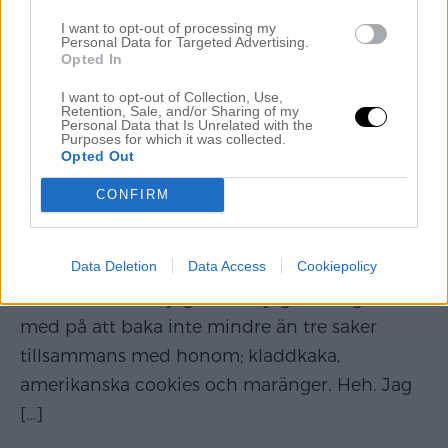
jättegärna vara milt väder, men samtidigt så är
I want to opt-out of processing my
det ju något
[…]
Personal Data for Targeted Advertising.
Opted In
Read More…
I want to opt-out of Collection, Use,
Retention, Sale, and/or Sharing of my
Personal Data that Is Unrelated with the
Purposes for which it was collected.
Opted Out
ATT HA LUGN SÖNDAG.
CONFIRM
Alltså – veckorna går så fort?! Och nu blev det
söndag helt plötsligt och jag ska i vanlig
Data Deletion
Data Access
Cookiepolicy
ordning tvätta och så har Noah bestämt att
det ska bakas, så jag kan möjligtvis ha gått
med på att baka inte mindre än tre saker
tillsammans med honom; kladdkaka,
amerikanska cookies och maränger. Heh. Jag
[…]