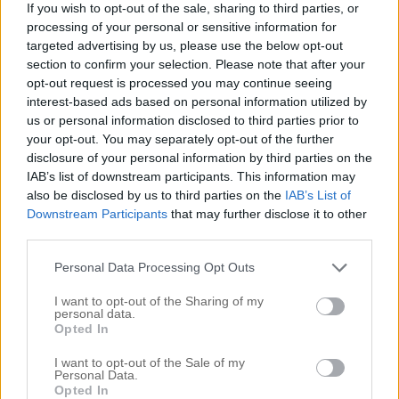
If you wish to opt-out of the sale, sharing to third parties, or
rad – bara det?!), träffat nya människor, hängt i
processing of your personal or sensitive information for
Lund med Nelly, haft inte mindre än två
targeted advertising by us, please use the below opt-out
filmkvällar och sovit gott där emellan. Känner
section to confirm your selection. Please note that after your
opt-out request is processed you may continue seeing
mig, som jag
[…]
interest-based ads based on personal information utilized by
us or personal information disclosed to third parties prior to
Read More…
your opt-out. You may separately opt-out of the further
disclosure of your personal information by third parties on the
IAB’s list of downstream participants. This information may
also be disclosed by us to third parties on the
IAB’s List of
ATT UNDRA OM DET VAR
Downstream Participants
that may further disclose it to other
ALLT?
third parties.
Personal Data Processing Opt Outs
Alltså jag vill inte vara otacksam, jag är
medveten om att jag bor i Skåne, men var
I want to opt-out of the Sharing of my
personal data.
detta allt vi fick av vinter? Svinbra på ett sätt
Opted In
eftersom jag haft lite ont i magen av tanken på
I want to opt-out of the Sale of my
Personal Data.
elräkningarna för Drömmen, i Småland får det
Opted In