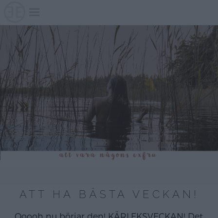
Skip
to
content
ATT HA BÄSTA VECKAN!
Ooooh nu börjar den! KÄRLEKSVECKAN! Det