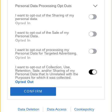
maj 2023
Personal Data Processing Opt Outs
april 2023
mars 2023
I want to opt-out of the Sharing of my
februari 2023
personal data.
Opted In
januari 2023
december 2022
I want to opt-out of the Sale of my
november 2022
Personal Data.
Opted In
oktober 2022
september 2022
I want to opt-out of processing my
augusti 2022
Personal Data for Targeted Advertising.
Opted In
juli 2022
juni 2022
I want to opt-out of Collection, Use,
maj 2022
Retention, Sale, and/or Sharing of my
Personal Data that Is Unrelated with the
april 2022
Purposes for which it was collected.
mars 2022
Opted Out
februari 2022
CONFIRM
januari 2022
december 2021
november 2021
Data Deletion
Data Access
Cookiepolicy
oktober 2021