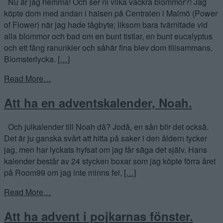
Nu är jag hemma! Och ser ni vilka vackra blommor?! Jag
köpte dom med andan i halsen på Centralen i Malmö (Power
of Flower) när jag hade tågbyte; liksom bara tvärnitade vid
alla blommor och bad om en bunt tistlar, en bunt eucalyptus
och ett fång ranunkler och såhär fina blev dom tillsammans.
Blomsterlycka.
[…]
Read More…
Att ha en adventskalender, Noah.
Och julkalender till Noah då? Jodå, en sån blir det också.
Det är ju ganska svårt att hitta på saker i den åldern tycker
jag, men har lyckats hyfsat om jag får säga det själv. Hans
kalender består av 24 stycken boxar som jag köpte förra året
på Room99 om jag inte minns fel,
[…]
Read More…
Att ha advent i pojkarnas fönster.