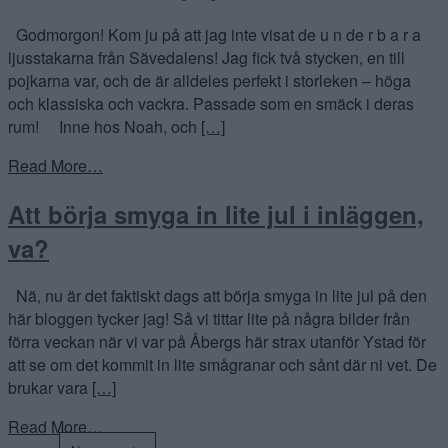
Godmorgon! Kom ju på att jag inte visat de u n de r b a r a
ljusstakarna från Sävedalens! Jag fick två stycken, en till
pojkarna var, och de är alldeles perfekt i storleken – höga
och klassiska och vackra. Passade som en smäck i deras
rum! Inne hos Noah, och
[…]
Read More…
Att börja smyga in lite jul i inläggen,
va?
Nä, nu är det faktiskt dags att börja smyga in lite jul på den
här bloggen tycker jag! Så vi tittar lite på några bilder från
förra veckan när vi var på Åbergs här strax utanför Ystad för
att se om det kommit in lite smågranar och sånt där ni vet. De
brukar vara
[…]
Read More…