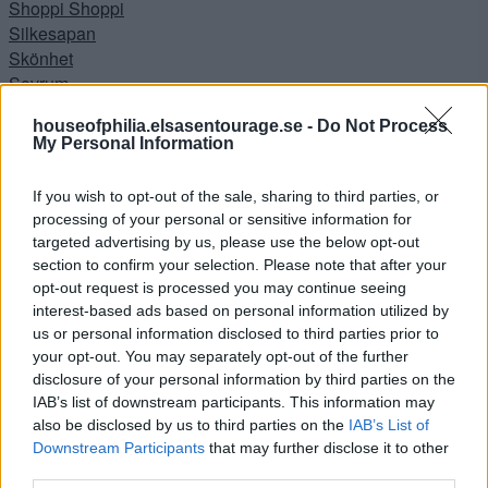
Shoppi Shoppi
Silkesapan
Skönhet
Sovrum
Sovrummet
houseofphilia.elsasentourage.se -
Do Not Process
Sponsrad produkt
My Personal Information
Sponsrat plagg
Stora hallen
If you wish to opt-out of the sale, sharing to third parties, or
Tävlingar
processing of your personal or sensitive information for
Trädgården
targeted advertising by us, please use the below opt-out
Uncategorized
section to confirm your selection. Please note that after your
Vardagsrummet
opt-out request is processed you may continue seeing
Vardagsrummet
interest-based ads based on personal information utilized by
Västkusten
us or personal information disclosed to third parties prior to
Videos
your opt-out. You may separately opt-out of the further
disclosure of your personal information by third parties on the
IAB’s list of downstream participants. This information may
Arkiv
also be disclosed by us to third parties on the
IAB’s List of
Downstream Participants
that may further disclose it to other
juni 2023
third parties.