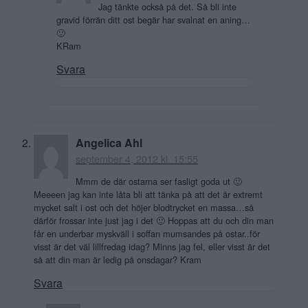
Jag tänkte också på det. Så bli inte
gravid förrän ditt ost begär har svalnat en aning…
🙂
KRam
Svara
Angelica Ahl
september 4, 2012 kl. 15:55
Mmm de där ostarna ser fasligt goda ut 🙂
Meeeen jag kan inte låta bli att tänka på att det är extremt
mycket salt i ost och det höjer blodtrycket en massa…så
därför frossar inte just jag i det 🙂 Hoppas att du och din man
får en underbar myskväll i soffan mumsandes på ostar..för
visst är det väl lillfredag idag? Minns jag fel, eller visst är det
så att din man är ledig på onsdagar? Kram
Svara