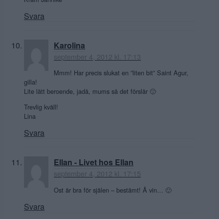
Svara
Karolina
september 4, 2012 kl. 17:13
Mmm! Har precis slukat en ”liten bit” Saint Agur,
gilla!
Lite lätt beroende, jadå, mums så det förslår 🙂
Trevlig kväll!
Lina
Svara
Ellan - Livet hos Ellan
september 4, 2012 kl. 17:15
Ost är bra för själen – bestämt! Å vin… 🙂
Svara