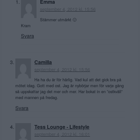
Emma
september 4, 2012 kl. 15:56
Stämmer utmärkt 🙂
Kram
Svara
Camilla
september 4, 2012 kl. 15:56
Ha ha du är för härlig. Vad kul att det gick bra på
mötet idag. Gott med ost. Jag är nybörjar men för varje gång
så uppskattar jag det mer och mer. Har bokat in en ”ostkväll”
med mannen på fredag.
Svara
Tess Lounge - Lifestyle
september 4, 2012 kl. 16:01