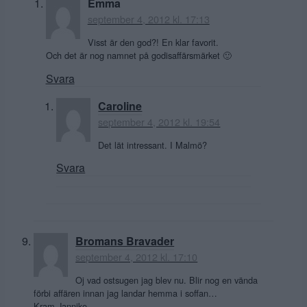
Emma
september 4, 2012 kl. 17:13
Visst är den god?! En klar favorit.
Och det är nog namnet på godisaffärsmärket 🙂
Svara
Caroline
september 4, 2012 kl. 19:54
Det lät intressant. I Malmö?
Svara
Bromans Bravader
september 4, 2012 kl. 17:10
Oj vad ostsugen jag blev nu. Blir nog en vända
förbi affären innan jag landar hemma i soffan…
Kram Jannike