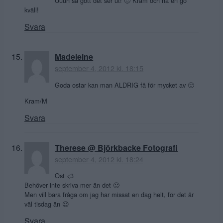
Uuuh så gött det ser ut! 🙂 Kram och ha en go
kväll!
Svara
Madeleine
september 4, 2012 kl. 18:15
Goda ostar kan man ALDRIG få för mycket av 🙂
Kram/M
Svara
Therese @ Björkbacke Fotografi
september 4, 2012 kl. 18:24
Ost <3
Behöver inte skriva mer än det 🙂
Men vill bara fråga om jag har missat en dag helt, för det är
väl tisdag än 😉
Svara