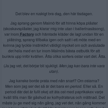
Det blev en ruskigt bra dag, den här tisdagen.
Jag sprang genom Malmö för att hinna köpa plåster
(skoskavsplåster, jag klarar mig inte utan i ballerinasäsong),
var inom
Factory
och hämtade kläder de lagt undan för en
plåtning, sprang tillbaka igen och satt i ett möte med en
kvinna jag tyckte instinktivt väldigt mycket om och avslutade
det hela med en tur inom Malmös bästa ostbutik för att
bunkra upp inför kvällen. Åtta olika sorters ostar vart det. Åtta.
(Ja jag vet, det börjar bli sjukligt.
Men
jag kan bara inte vara
utan).
Jag kanske borde prata med nån snart? Om ostarna?
Men som jag ser det så är det bara en
period.
Eller så. En
period där det är fullt okej att äta ost med paprikakex varje
kväll tills man får gåshud av kolhydratsrus och mättnad. Det
måste ju ge med sig nån gång, jag vet det, nån gång kommer