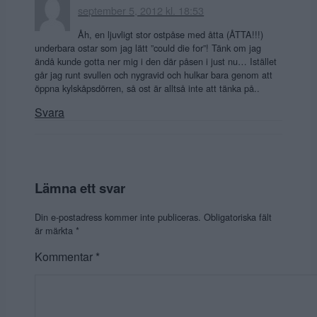
september 5, 2012 kl. 18:53
Åh, en ljuvligt stor ostpåse med åtta (ÅTTA!!!)
underbara ostar som jag lätt ”could die for”! Tänk om jag
ändå kunde gotta ner mig i den där påsen i just nu… Istället
går jag runt svullen och nygravid och hulkar bara genom att
öppna kylskåpsdörren, så ost är alltså inte att tänka på..
Svara
Lämna ett svar
Din e-postadress kommer inte publiceras.
Obligatoriska fält
är märkta
*
Kommentar
*