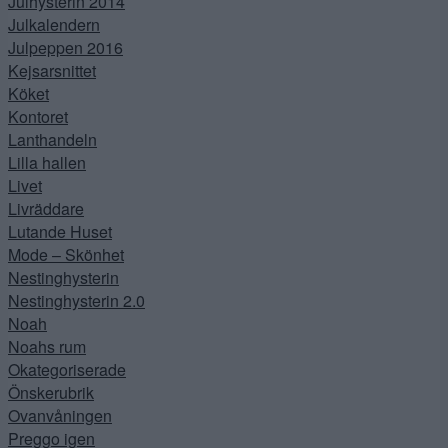
Julhysterin 2014
Julkalendern
Julpeppen 2016
Kejsarsnittet
Köket
Kontoret
Lanthandeln
Lilla hallen
Livet
Livräddare
Lutande Huset
Mode – Skönhet
Nestinghysterin
Nestinghysterin 2.0
Noah
Noahs rum
Okategoriserade
Önskerubrik
Ovanvåningen
Preggo igen