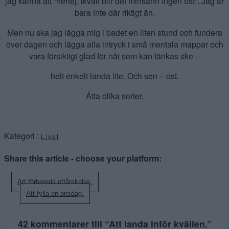
jag känna att ”nehej, ikväll blir det minsann ingen ost”. Jag är
bara inte där riktigt än.
Men nu ska jag lägga mig i badet en liten stund och fundera
över dagen och lägga alla intryck i små mentala mappar och
vara försiktigt glad för nåt som kan tänkas ske –
helt enkelt landa lite. Och sen – ost.
Åtta olika sorter.
Kategori :
Livet
Share this article - choose your platform:
Inläggsnavigering
Att förbereda ettårskalas.
Att fylla en onsdag.
42 kommentarer till “
Att landa inför kvällen.
”