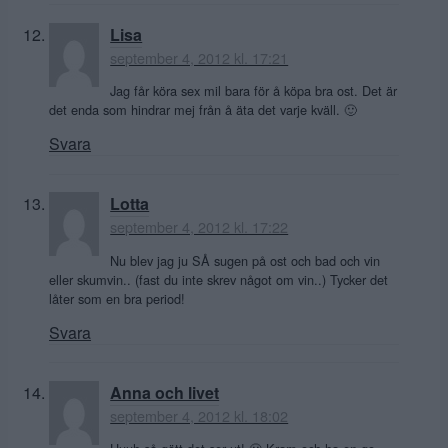
Lisa
september 4, 2012 kl. 17:21
Jag får köra sex mil bara för å köpa bra ost. Det är
det enda som hindrar mej från å äta det varje kväll. 🙂
Svara
Lotta
september 4, 2012 kl. 17:22
Nu blev jag ju SÅ sugen på ost och bad och vin
eller skumvin.. (fast du inte skrev något om vin..) Tycker det
låter som en bra period!
Svara
Anna och livet
september 4, 2012 kl. 18:02