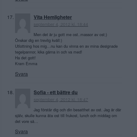
Vita Hemligheter
september 4, 2012 kl. 18:44
Men det är ju gott me ost..massor av ost;)
Önskar dig en trevlig kväll:)
Utlottning hos mig…nu kan du vinna en av mina designade
tegelpannor, kika gärna in och va med!
Ha det gott!
Kram Emma
Svara
Sofia - ett bättre du
september 4, 2012 kl. 18:47
Jag förstår dig och din besatthet av ost. Jag är där
själv, skulle kunna äta ost till frukost, lunch och middag om
det vore så…
Svara