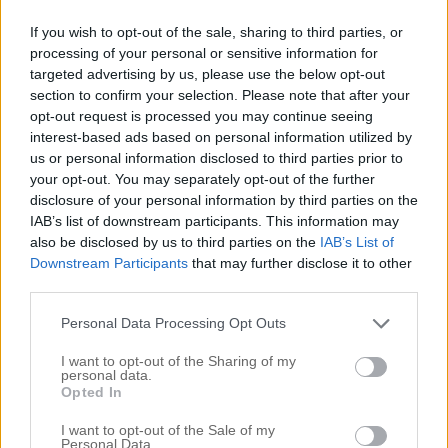
Du är lika underbart ost-tokig som min syster men
If you wish to opt-out of the sale, sharing to third parties, or
hon är lite mer selektiv. Hon äter bara Gruyere, eller hur man
processing of your personal or sensitive information for
nu stavar det. Hon blir orolig och rastlös om hon inte får en
targeted advertising by us, please use the below opt-out
bit….varje dag! Hon har precis flyttat ner till Malmö förresten
section to confirm your selection. Please note that after your
och ska provjobba i en ostbutik haha. Kommer inte ihåg
opt-out request is processed you may continue seeing
namnet på den butiken men vad heter den butiken du
interest-based ads based on personal information utilized by
handlar ost i så kan jag tipsa henne om vart hon kan hitta en
us or personal information disclosed to third parties prior to
fin Gruyere. Njut av osten. Kram
your opt-out. You may separately opt-out of the further
Svara
disclosure of your personal information by third parties on the
IAB’s list of downstream participants. This information may
also be disclosed by us to third parties on the
IAB’s List of
dianasdrommar
Downstream Participants
that may further disclose it to other
september 5, 2012 kl. 04:11
third parties.
dEt där med ostar är beroendeframkallande…
Personal Data Processing Opt Outs
kramis Diana
Svara
I want to opt-out of the Sharing of my
personal data.
Opted In
Cecilia
I want to opt-out of the Sale of my
Personal Data.
september 5, 2012 kl. 05:22