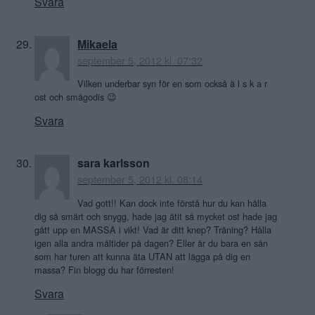
Svara
Mikaela
september 5, 2012 kl. 07:32
Vilken underbar syn för en som också ä l s k a r
ost och smågodis 😉
Svara
sara karlsson
september 5, 2012 kl. 08:14
Vad gott!! Kan dock inte förstå hur du kan hålla
dig så smärt och snygg, hade jag ätit så mycket ost hade jag
gått upp en MASSA i vikt! Vad är ditt knep? Träning? Hålla
igen alla andra måltider på dagen? Eller är du bara en sån
som har turen att kunna äta UTAN att lägga på dig en
massa? Fin blogg du har förresten!
Svara