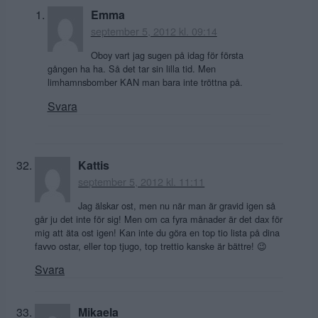
Emma
september 5, 2012 kl. 09:14
Oboy vart jag sugen på idag för första
gången ha ha. Så det tar sin lilla tid. Men
limhamnsbomber KAN man bara inte tröttna på.
Svara
Kattis
september 5, 2012 kl. 11:11
Jag älskar ost, men nu när man är gravid igen så
går ju det inte för sig! Men om ca fyra månader är det dax för
mig att äta ost igen! Kan inte du göra en top tio lista på dina
favvo ostar, eller top tjugo, top trettio kanske är bättre! 😉
Svara
Mikaela