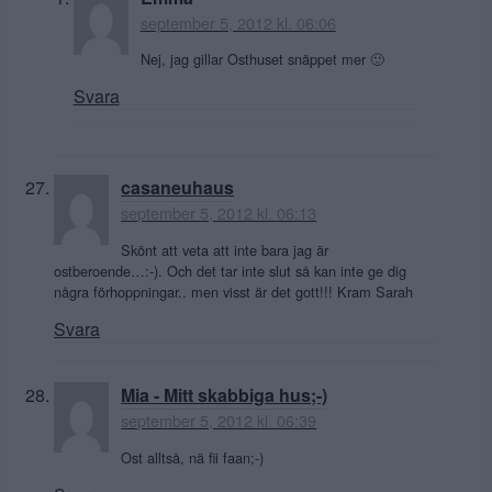
september 5, 2012 kl. 06:06
Nej, jag gillar Osthuset snäppet mer 🙂
Svara
casaneuhaus
september 5, 2012 kl. 06:13
Skönt att veta att inte bara jag är
ostberoende…:-). Och det tar inte slut så kan inte ge dig
några förhoppningar.. men visst är det gott!!! Kram Sarah
Svara
Mia - Mitt skabbiga hus;-)
september 5, 2012 kl. 06:39
Ost alltså, nä fii faan;-)