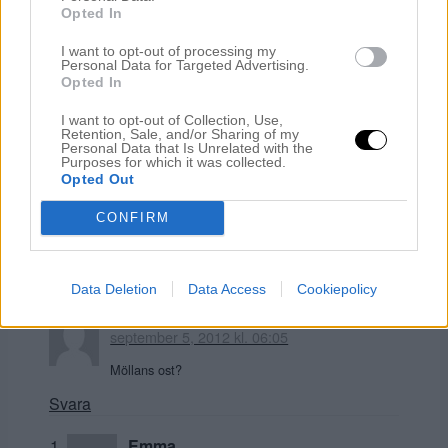
Opted In
Åh, vilka fina tallrikar! Var kommer de ifrån?
I want to opt-out of processing my
Ha en skön onsdag!
Personal Data for Targeted Advertising.
Opted In
Svara
I want to opt-out of Collection, Use,
Retention, Sale, and/or Sharing of my
Emma
Personal Data that Is Unrelated with the
september 5, 2012 kl. 05:33
Purposes for which it was collected.
Opted Out
Belle Maison <3
CONFIRM
Svara
Data Deletion
Data Access
Cookiepolicy
Maria
september 5, 2012 kl. 06:05
Möllans ost?
Svara
Emma