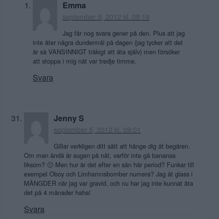
Emma
september 5, 2012 kl. 08:16
Jag får nog svara gener på den. Plus att jag
inte äter några dundermål på dagen (jag tycker att det
är så VANSINNIGT tråkigt att äta själv) men försöker
att stoppa i mig nåt var tredje timme.
Svara
Jenny S
september 5, 2012 kl. 09:01
Gillar verkligen ditt sätt att hänge dig åt begären.
Om man ändå är sugen på nåt, varför inte gå bananas
liksom? 🙂 Men hur är det efter en sån här period? Funkar till
exempel Oboy och Limhamnsbomber numera? Jag åt glass i
MÄNGDER när jag var gravid, och nu har jag inte kunnat äta
det på 4 månader haha!
Svara