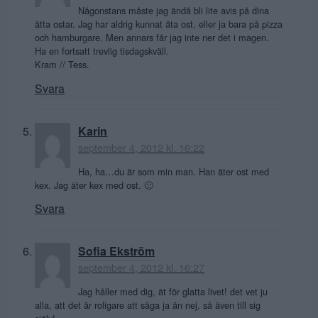
Någonstans måste jag ändå bli lite avis på dina
åtta ostar. Jag har aldrig kunnat äta ost, eller ja bara på pizza
och hamburgare. Men annars får jag inte ner det i magen.
Ha en fortsatt trevlig tisdagskväll.
Kram // Tess.
Svara
Karin
september 4, 2012 kl. 16:22
Ha, ha…du är som min man. Han äter ost med
kex. Jag äter kex med ost. 🙂
Svara
Sofia Ekström
september 4, 2012 kl. 16:27
Jag håller med dig, ät för glatta livet! det vet ju
alla, att det är roligare att säga ja än nej, så även till sig