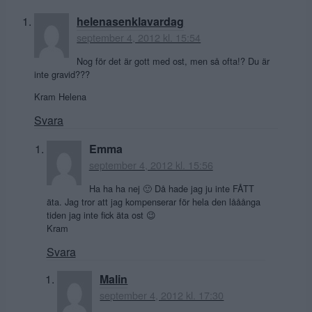
helenasenklavardag
september 4, 2012 kl. 15:54
Nog för det är gott med ost, men så ofta!? Du är
inte gravid???
Kram Helena
Svara
Emma
september 4, 2012 kl. 15:56
Ha ha ha nej 🙂 Då hade jag ju inte FÅTT
äta. Jag tror att jag kompenserar för hela den lååånga
tiden jag inte fick äta ost 😉
Kram
Svara
Malin
september 4, 2012 kl. 17:30