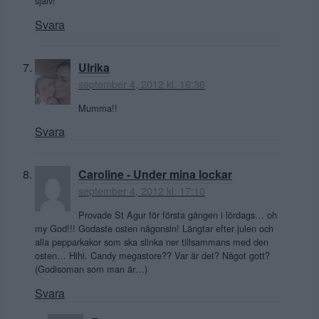
själv!
Svara
Ulrika
september 4, 2012 kl. 16:36
Mumma!!
Svara
Caroline - Under mina lockar
september 4, 2012 kl. 17:10
Provade St Agur för första gången i lördags… oh
my God!!! Godaste osten någonsin! Längtar efter julen och
alla pepparkakor som ska slinka ner tillsammans med den
osten… Hihi. Candy megastore?? Var är det? Något gott?
(Godisoman som man är…)
Svara