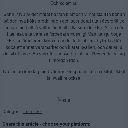
Och köket, ja!
Ser ni? Nu är det målat nästan klart och vi har ställt in början
på den nya köksinredningen och spenderat utan överdrift tre
timmar med att få vattenlåset att sitta som det ska. Att en sån
liten sak ska vara så förbenat smusslig! Man kan ju börja
skratta för mindre. Men nu är det iallafall fast hyfsat (vi får
köpa ett annat varumärke) och klarar kvällen, och det är ju
det viktigaste. En vask är ganska bra att ha. Resten tar vi tag
i imorgon igen.
Nu tar jag torsdag med vänner! Hoppas ni får en riktigt, riktigt
fin kväll ni också.
Kategori :
Drömmen
Share this article - choose your platform: