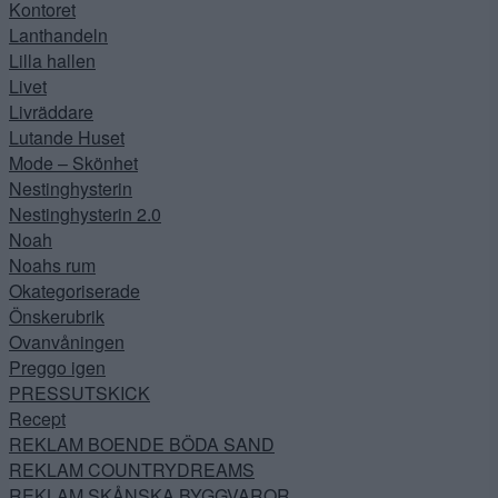
Kontoret
Lanthandeln
Lilla hallen
Livet
Livräddare
Lutande Huset
Mode – Skönhet
Nestinghysterin
Nestinghysterin 2.0
Noah
Noahs rum
Okategoriserade
Önskerubrik
Ovanvåningen
Preggo igen
PRESSUTSKICK
Recept
REKLAM BOENDE BÖDA SAND
REKLAM COUNTRYDREAMS
REKLAM SKÅNSKA BYGGVAROR