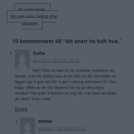
Inläggsnavigering
Att vänta besök.
Att vara varm i hjärtat efter
gårdagen.
10 kommentarer till “
Att snart ha fullt hus.
”
Sofia
augusti 7, 2014 kl. 18:26
Hej! Först ett tack för all underbar inspiration du
sprider, man blir lycklig bara av att titta på alla fina bilder du
lägger upp å gud vad fint ni gör i ordning drömmen! En liten
fråga, vilken av de vita färgerna har du på dina enjoy
candles? Har svårt å bestämma mig när man bara ser bilder
på nätet? Kram sofia
Svara
emma
augusti 7, 2014 kl. 20:16