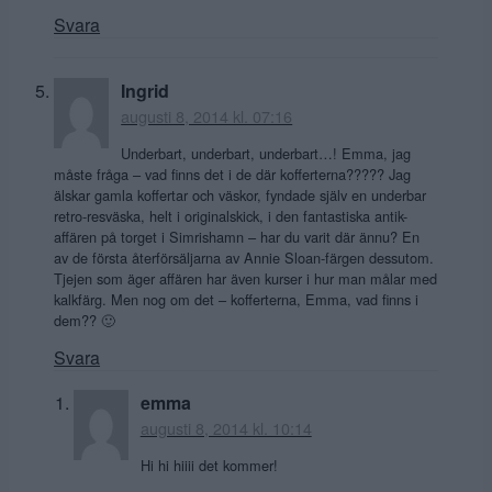
Svara
Ingrid
augusti 8, 2014 kl. 07:16
Underbart, underbart, underbart…! Emma, jag
måste fråga – vad finns det i de där kofferterna????? Jag
älskar gamla koffertar och väskor, fyndade själv en underbar
retro-resväska, helt i originalskick, i den fantastiska antik-
affären på torget i Simrishamn – har du varit där ännu? En
av de första återförsäljarna av Annie Sloan-färgen dessutom.
Tjejen som äger affären har även kurser i hur man målar med
kalkfärg. Men nog om det – kofferterna, Emma, vad finns i
dem?? 🙂
Svara
emma
augusti 8, 2014 kl. 10:14
Hi hi hiiii det kommer!