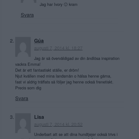
Jag har Ivory 🙂 kram
Svara
Gúa
augusti 7, 2014 kl. 18:27
Jag är så överväldigad av din ändlösa inspiration
vackra Emma!
Det är ett fantastiskt ställe, er dröm!
Njut kvällen med mina landsmän o hälsa henne gärna,
fast vi aldrig träffats så följer jag henne också frenetiskt.
Precis som dig
Svara
Lisa
augusti 7, 2014 kl. 20:52
Underbart att se att dina hundtjejer också trivs i