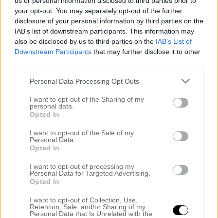
us or personal information disclosed to third parties prior to
your opt-out. You may separately opt-out of the further
Sök
disclosure of your personal information by third parties on the
IAB’s list of downstream participants. This information may
efter:
also be disclosed by us to third parties on the
IAB’s List of
Kategorier
Downstream Participants
that may further disclose it to other
third parties.
Äktenskapet & Bröllopet
Annons
Personal Data Processing Opt Outs
ANNONS INREDA.COM
I want to opt-out of the Sharing of my
Badrummet
personal data.
Badrummet
Opted In
Big in Turkey
I want to opt-out of the Sale of my
Bloggeventet 2012
Personal Data.
Busen
Opted In
Buses Nya Rum
I want to opt-out of processing my
Buses rum
Personal Data for Targeted Advertising.
Buses rum
Opted In
Dagens Buse
I want to opt-out of Collection, Use,
Dagens Noah
Retention, Sale, and/or Sharing of my
Personal Data that Is Unrelated with the
DIY