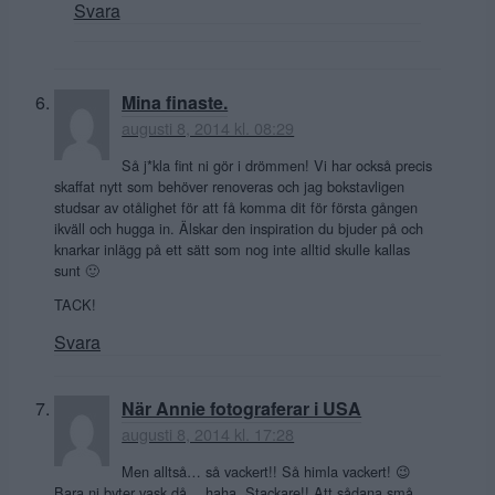
Svara
Mina finaste.
augusti 8, 2014 kl. 08:29
Så j*kla fint ni gör i drömmen! Vi har också precis
skaffat nytt som behöver renoveras och jag bokstavligen
studsar av otålighet för att få komma dit för första gången
ikväll och hugga in. Älskar den inspiration du bjuder på och
knarkar inlägg på ett sätt som nog inte alltid skulle kallas
sunt 🙂
TACK!
Svara
När Annie fotograferar i USA
augusti 8, 2014 kl. 17:28
Men alltså… så vackert!! Så himla vackert! 😉
Bara ni byter vask då… haha. Stackare!! Att sådana små