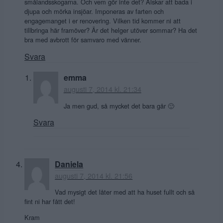
smålandsskogarna. Och vem gör inte det? Älskar att bada i
djupa och mörka insjöar. Imponeras av farten och
engagemanget i er renovering. Vilken tid kommer ni att
tillbringa här framöver? Är det helger utöver sommar? Ha det
bra med avbrott för samvaro med vänner.
Svara
emma
augusti 7, 2014 kl. 21:34
Ja men gud, så mycket det bara går 🙂
Svara
Daniela
augusti 7, 2014 kl. 21:56
Vad mysigt det låter med att ha huset fullt och så
fint ni har fått det!
Kram