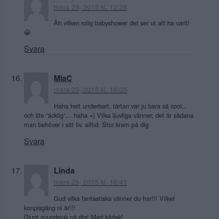
mars 29, 2015 kl. 12:28
Åh vilken rolig babyshower det ser ut att ha varit!
😀
Svara
MiaC
mars 29, 2015 kl. 16:05
Haha helt underbart, tårtan var ju bara så cool..
och lite ”äcklig”… haha =) Vilka ljuvliga vänner, det är sådana
man behöver i sitt liv, alltid. Stor kram på dig
Svara
Linda
mars 29, 2015 kl. 16:41
Gud vilka fantastiska vänner du har!!! Vilket
konpisgäng ni är!!!
Djupt avundsjuk på dig! Med kärlek!