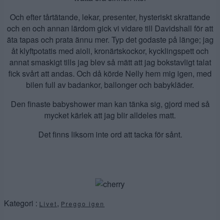
Och efter tårtätande, lekar, presenter, hysteriskt skrattande
och en och annan lärdom gick vi vidare till Davidshall för att
äta tapas och prata ännu mer. Typ det godaste på länge; jag
åt klyftpotatis med aioli, kronärtskockor, kycklingspett och
annat smaskigt tills jag blev så mätt att jag bokstavligt talat
fick svårt att andas. Och då körde Nelly hem mig igen, med
bilen full av badankor, ballonger och babykläder.
Den finaste babyshower man kan tänka sig, gjord med så
mycket kärlek att jag blir alldeles matt.
Det finns liksom inte ord att tacka för sånt.
Kategori :
,
Livet
Preggo igen