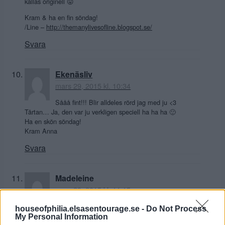
kallas originell 😛
Kram & ha en fin söndag!
/Line –
http://themanylivesofline.blogspot.se/
Svara
Ekenäsliv
mars 29, 2015 kl. 10:34
Sååå fint!!! Blir alldeles rörd jag med ju <3
Tårtan… Ja, den var ju verkligen speciell ha ha ha 🙂
Ha en skön söndag!
Kram Anna
Svara
Madeleine
mars 29, 2015 kl. 11:15
Vilket jäkla skönt gäng ni är! Med såna vänner är
houseofphilia.elsasentourage.se -
Do Not Process
man trygg i livet….. (hihi å den där tårtan…säger endel
My Personal Information