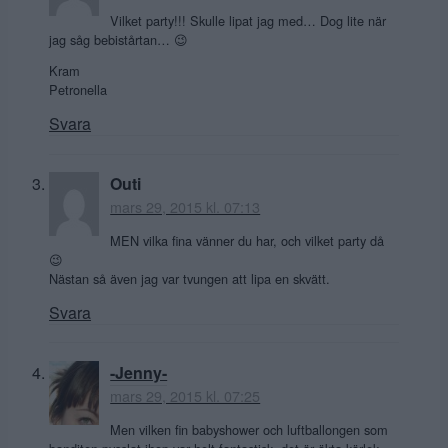
Vilket party!!! Skulle lipat jag med… Dog lite när
jag såg bebistårtan… 😉
Kram
Petronella
Svara
Outi
mars 29, 2015 kl. 07:13
MEN vilka fina vänner du har, och vilket party då
😉
Nästan så även jag var tvungen att lipa en skvätt.
Svara
-Jenny-
mars 29, 2015 kl. 07:25
Men vilken fin babyshower och luftballongen som