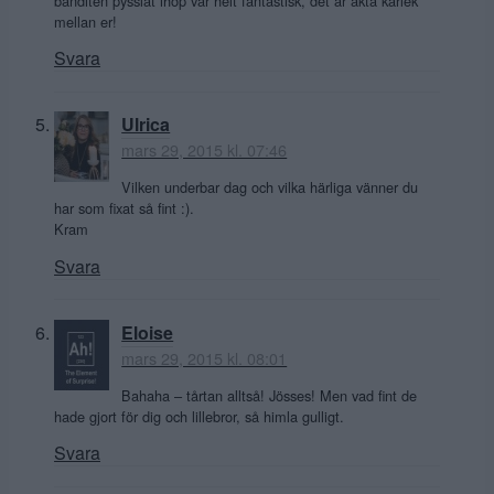
banditen pysslat ihop var helt fantastisk, det är äkta kärlek
mellan er!
Svara
Ulrica
mars 29, 2015 kl. 07:46
Vilken underbar dag och vilka härliga vänner du
har som fixat så fint :).
Kram
Svara
Eloise
mars 29, 2015 kl. 08:01
Bahaha – tårtan alltså! Jösses! Men vad fint de
hade gjort för dig och lillebror, så himla gulligt.
Svara