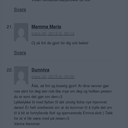
Svara
Mamma Maria
mars 30, 2015 kl. 09:14
Oj så fint de gjort för dig och bebis!
Svara
Sunniva
mars 30, 2015 kl. 09:56
Ååå, så fint og koselig gjort! At dine venner gjør
noe sånt for deg sier nok like mye om deg og hvilken person
du er som det gjør om dem<3
Lykkelykke til med flytten til det utrolig flotte nye hjemmet
deres! Er helt overbevist om at du kommer til å trylle det om
til å bli et fortryllende flott og sjarmerende Emma-slott:) Takk
for at vi får være med på reisen<3
Varme klemmer