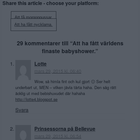
Share this article - choose your platform:
Inläggsnavigering
Att få morgonpussar.
Att ha fått nycklarna.
29 kommentarer till “
Att ha fått världens
finaste babyshower.
”
Lotte
mars 29, 2015 kl. 06:40
Wow, så himla fint och kul gjort 🙂 Ser helt
underbart ut, MEN – vilken jävla tårta haha. Den såg rätt
äcklig ut med bebishuvudet där hahaha
http://lotte4.blogspot.se
Svara
Prinsessorna på Bellevue
mars 29, 2015 kl. 06:54