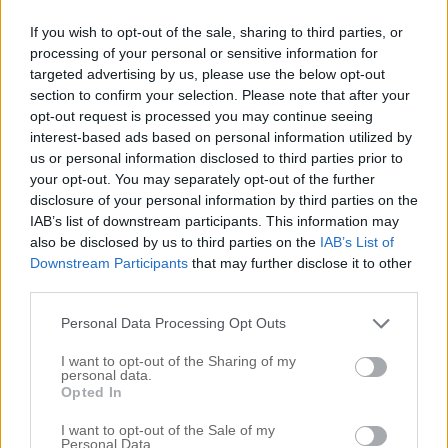
haha)
Såg inga bilder på Nelly….blev hon kvar i nya
If you wish to opt-out of the sale, sharing to third parties, or
bilen….klappandes på ratten!? ;);)
processing of your personal or sensitive information for
Svara
targeted advertising by us, please use the below opt-out
section to confirm your selection. Please note that after your
emma
opt-out request is processed you may continue seeing
mars 29, 2015 kl. 11:18
interest-based ads based on personal information utilized by
us or personal information disclosed to third parties prior to
Nejdå, hon sitter där i collaget 🙂 Numera
your opt-out. You may separately opt-out of the further
sportar hon rött hår.
disclosure of your personal information by third parties on the
IAB’s list of downstream participants. This information may
Svara
also be disclosed by us to third parties on the
IAB’s List of
Downstream Participants
that may further disclose it to other
third parties.
Lena - gott för själen
Personal Data Processing Opt Outs
mars 29, 2015 kl. 12:03
I want to opt-out of the Sharing of my
Åh vad gulliga de var som fixat så fint. Sånt där
personal data.
fanns inte (så vitt jag vet) då det var dags för mig att
Opted In
leverera. Kul grej är det i alla fall. Men alltså. Den där tårtan!
Grotesk ju. Men vansinnigt kul!
I want to opt-out of the Sale of my
Personal Data.