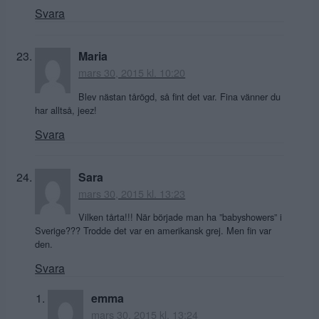
Svara
Maria
mars 30, 2015 kl. 10:20
Blev nästan tårögd, så fint det var. Fina vänner du
har alltså, jeez!
Svara
Sara
mars 30, 2015 kl. 13:23
Vilken tårta!!! När började man ha ”babyshowers” i
Sverige??? Trodde det var en amerikansk grej. Men fin var
den.
Svara
emma
mars 30, 2015 kl. 13:24