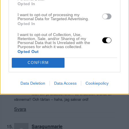
Kram Lena
Opted In
Svara
I want to opt-out of processing my
Personal Data for Targeted Advertising.
Opted In
En blandad kompott
I want to opt-out of Collection, Use,
mars 29, 2015 kl. 12:16
Retention, Sale, and/or Sharing of my
Personal Data that Is Unrelated with the
Vad fint av dem =)
Purposes for which it was collected.
Tårtan ha ha ha…
Opted Out
Svara
CONFIRM
Petra
Data Deletion
Data Access
Cookiepolicy
mars 29, 2015 kl. 12:23
Man blir ju alldeles rörd… så underbart ordnat av
vännerna!! Och tårtan – haha, jag saknar ord!
Svara
Saragunmarie