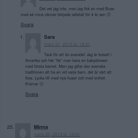
Det vet jag inte, men jag fick en med Buse
med så mina vänner började iallafall för 4 år sen 🙂
Svara
Sara
mars 31, 2015 kl. 19:31
Tack för att du svarade! Jag är bosatt i
Amerika och här ”får” man bara en babyshower
med första barnet. Men jag gillar den svenska
traditionen att ha en vid varje barn, det är värt att
firas. Lycka till med nya huset och med snittet.
Kramar 🙂
Svara
Minna
mars 30, 2015 kl. 13:41