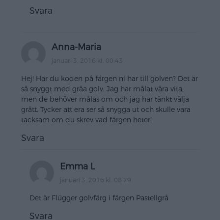
Svara
Anna-Maria
januari 3, 2016 kl. 00:43
Hej! Har du koden på färgen ni har till golven? Det är
så snyggt med gråa golv. Jag har målat våra vita,
men de behöver målas om och jag har tänkt välja
grått. Tycker att era ser så snygga ut och skulle vara
tacksam om du skrev vad färgen heter!
Svara
Emma L
januari 3, 2016 kl. 08:29
Det är Flügger golvfärg i färgen Pastellgrå
Svara