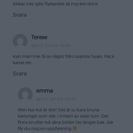
Älskar inte själv flyttandet så mycket dock.
Svara
Terese
april 2, 2015 kl. 05:05
Kan man inte få se något från lutande huset. Pack-
kaose etc.
Svara
emma
april 2, 2015 kl. 05:09
Men hur kul är det? Det är ju bara bruna
kartonger som står i mitten av varje rum. Det
finns en eller två såna bilder lite längre bak, där
får du nog en uppfattning