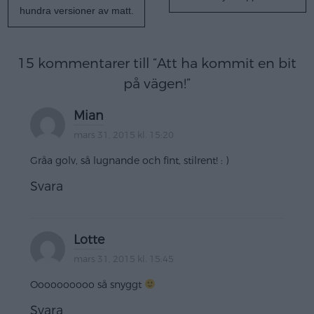
hundra versioner av matt.
15 kommentarer till “
Att ha kommit en bit
på vägen!
”
Mian
mars 31, 2015 kl. 15:20
Gråa golv, så lugnande och fint, stilrent! : )
Svara
Lotte
mars 31, 2015 kl. 15:45
Oooooooooo så snyggt
Svara