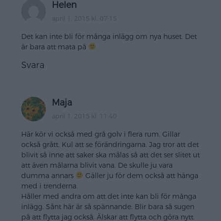
Helen
april 1, 2015 kl. 07:15
Det kan inte bli för många inlägg om nya huset. Det
är bara att mata på
Svara
Maja
april 1, 2015 kl. 11:40
Här kör vi också med grå golv i flera rum. Gillar
också grått. Kul att se förändringarna. Jag tror att det
blivit så inne att saker ska målas så att det ser slitet ut
att även målarna blivit vana. De skulle ju vara
dumma annars
Gäller ju för dem också att hänga
med i trenderna.
Håller med andra om att det inte kan bli för många
inlägg. Sånt här är så spännande. Blir bara så sugen
på att flytta jag också. Älskar att flytta och göra nytt.