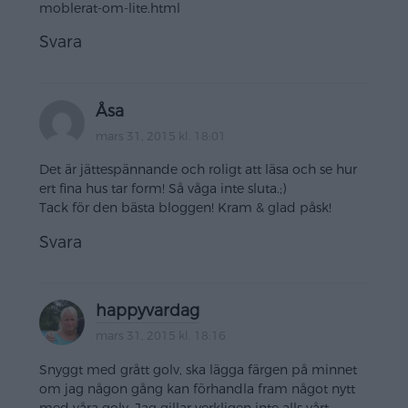
moblerat-om-lite.html
Svara
Åsa
mars 31, 2015 kl. 18:01
Det är jättespännande och roligt att läsa och se hur
ert fina hus tar form! Så våga inte sluta.;)
Tack för den bästa bloggen! Kram & glad påsk!
Svara
happyvardag
mars 31, 2015 kl. 18:16
Snyggt med grått golv, ska lägga färgen på minnet
om jag någon gång kan förhandla fram något nytt