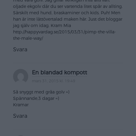
med våra golv. Jag gillar verkligen inte alls vårt
oljade ekgolv där du ser vartenda litet spår av allting.
Särskilt med hund, braskaminer och kids. Puh! Men
han är inte lättövertalad maken här. Just det bloggar
jag själv om idag. Kram Mia
http://happyvardag.se/2015/03/31/pimp-the-villa-
the-male-way/
Svara
En blandad kompott
mars 31, 2015 kl. 19:49
Så snyggt med gråa golv =)
Spännande,3 dagar =)
Kramar
Svara