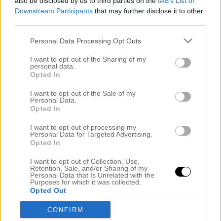
also be disclosed by us to third parties on the
IAB’s List of
Downstream Participants
that may further disclose it to other
third parties.
Personal Data Processing Opt Outs
I want to opt-out of the Sharing of my
personal data.
Opted In
I want to opt-out of the Sale of my
Personal Data.
Opted In
I want to opt-out of processing my
Personal Data for Targeted Advertising.
Och när jag kom hem (genom snöstormen, inte okej) så
Opted In
kom jag hem till det här;
I want to opt-out of Collection, Use,
Retention, Sale, and/or Sharing of my
ett
stort-lycka-till-med-allt-
paket från en av mina
Personal Data that Is Unrelated with the
Purposes for which it was collected.
annonsörer (Mila Silver) innehållande en trio underbart
Opted Out
vackra
ringar
och ett
armband
i silver; också det en trio. En
så himla fin gåva! (Och jag älskar det där rasslande ljuset
CONFIRM
som stela armband ger ifrån sig när man rör på