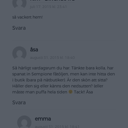
juli 17, 2015 kl. 23:41
så vackert hem!
Svara
åsa
augusti 31, 2015 kl. 18:40
Så härligt vardagsrum du har. Tänkte bara kolla, har
spanat in Sempione fåtöljen, men kan inte hitta den
i butik (bara på nätbutiker). Är den skön att sitta?
Håller den sig eller känns den nedsutten? (eller
måste man puffa hela tiden
Tack!! Åsa
Svara
emma
augusti 31, 2015 kl. 18:41