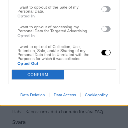
I want to opt-out of the Sale of my
Personal Data.
Opted In
Chris
I want to opt-out of processing my
juni 28, 2015 kl. 16:44
Personal Data for Targeted Advertising.
Opted In
Kul med lampor som hittar nya platser att lysa upp
Trist med mulet men här i Stockholm har
I want to opt-out of Collection, Use,
sommaren och solen visat upp sin bästa sida, fått
Retention, Sale, and/or Sharing of my
Personal Data that Is Unrelated with the
mycket färg idag…..och badat. Hoppas det kommer
Purposes for which it was collected.
ner till er snart också.
Opted Out
Svara
CONFIRM
Sara
Data Deletion
Data Access
Cookiepolicy
juni 28, 2015 kl. 18:47
Haha.. Känns som att du har rutin för våra FAQ
Svara