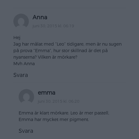
Anna
juni 30, 2015 kl. 06:19
Hej
Jag har målat med ”Leo” tidigare, men är nu sugen
på prova ”Emma”, hur stor skillnad är det på
nyanserna? Vilken är mörkare?
Mvh Anna
Svara
emma
juni 30, 2015 kl. 06:20
Emma är klart mörkare. Leo är mer pastell,
Emma har mycket mer pigment.
Svara