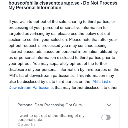
http://lotte4.blogspot.se
houseofphilia.elsasentourage.se -
Do Not Process
My Personal Information
Svara
If you wish to opt-out of the sale, sharing to third parties, or
processing of your personal or sensitive information for
Anne O
targeted advertising by us, please use the below opt-out
section to confirm your selection. Please note that after your
juni 28, 2015 kl. 13:52
opt-out request is processed you may continue seeing
interest-based ads based on personal information utilized by
Så fint det blev!! Lampan gifte sig verkligen i
us or personal information disclosed to third parties prior to
vardagsrummet, perfekt! Att ändra om med detaljer
your opt-out. You may separately opt-out of the further
kan göra mycket
disclosure of your personal information by third parties on the
Svara
IAB’s list of downstream participants. This information may
also be disclosed by us to third parties on the
IAB’s List of
Downstream Participants
that may further disclose it to other
third parties.
Mian på Finaste mattan
juni 28, 2015 kl. 15:26
Personal Data Processing Opt Outs
Balans… : )
I want to opt-out of the Sharing of my
personal data.
Opted In
Svara