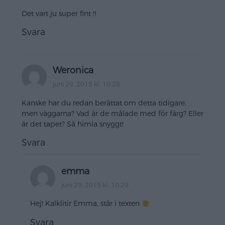
Det vart ju super fint !!
Svara
Weronica
juni 29, 2015 kl. 10:28
Kanske har du redan berättat om detta tidigare,
men väggarna? Vad är de målade med för färg? Eller
är det tapet? Så himla snyggt!
Svara
emma
juni 29, 2015 kl. 10:29
Hej! Kalklitir Emma, står i texten
Svara