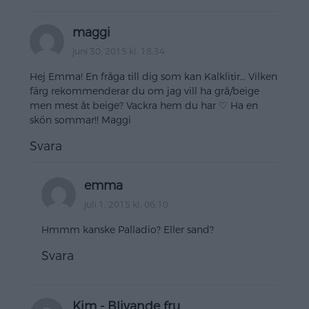
maggi
juni 30, 2015 kl. 18:34
Hej Emma! En fråga till dig som kan Kalklitir… Vilken
färg rekommenderar du om jag vill ha grå/beige
men mest åt beige? Vackra hem du har ♡ Ha en
skön sommar!! Maggi
Svara
emma
juli 1, 2015 kl. 06:10
Hmmm kanske Palladio? Eller sand?
Svara
Kim - Blivande fru