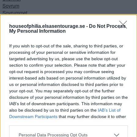
Sovrum
Sovrummet
Sponsrad produkt
Sponsrat plagg
houseofphilia.elsasentourage.se -
Do Not Process
My Personal Information
Stora hallen
Tävlingar
If you wish to opt-out of the sale, sharing to third parties, or
Trädgården
processing of your personal or sensitive information for
Uncategorized
targeted advertising by us, please use the below opt-out
Vardagsrummet
section to confirm your selection. Please note that after your
Vardagsrummet
opt-out request is processed you may continue seeing
Västkusten
interest-based ads based on personal information utilized by
Videos
us or personal information disclosed to third parties prior to
your opt-out. You may separately opt-out of the further
Arkiv
disclosure of your personal information by third parties on the
IAB’s list of downstream participants. This information may
also be disclosed by us to third parties on the
IAB’s List of
juni 2023
Downstream Participants
that may further disclose it to other
maj 2023
third parties.
april 2023
mars 2023
Personal Data Processing Opt Outs