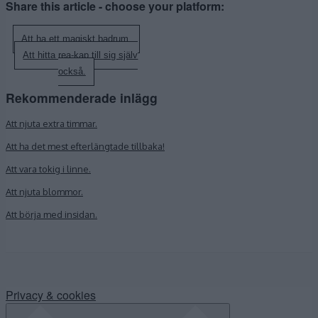
Share this article - choose your platform:
Inläggsnavigering
Att ha ett magiskt badrum.
Att hitta rea-kap till sig själv
också.
Rekommenderade inlägg
Att njuta extra timmar.
Att ha det mest efterlängtade tillbaka!
Att vara tokig i linne.
Att njuta blommor.
Att börja med insidan.
Privacy & cookies