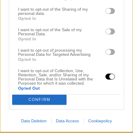
februari 2023
I want to opt-out of the Sharing of my
januari 2023
personal data.
december 2022
Opted In
november 2022
I want to opt-out of the Sale of my
oktober 2022
Personal Data.
september 2022
Opted In
augusti 2022
I want to opt-out of processing my
juli 2022
Personal Data for Targeted Advertising.
juni 2022
Opted In
maj 2022
I want to opt-out of Collection, Use,
april 2022
Retention, Sale, and/or Sharing of my
Personal Data that Is Unrelated with the
mars 2022
Purposes for which it was collected.
februari 2022
Opted Out
januari 2022
december 2021
CONFIRM
november 2021
oktober 2021
september 2021
Data Deletion
Data Access
Cookiepolicy
augusti 2021