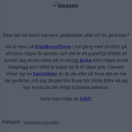
Ekar det lite tomt i barnens garderober, eller vill du göra kap?
Nu är rean på
KidsBrandStore
i full gång med 20-50% på
allt utom några få nyheter, och det är ett ypperligt tillfälle att
fynda! Jag skulle satsa på en snygg
jacka
eller något annat
basplagg som alltid är super att få till lägre pris. Oavsett
vilken typ av
barnkläder
du är ute efter så finns där en hel
del godbitar, och jag längtar tills Buse blir liiiiite äldre så jag
kan fynda de där riktigt schyssta sakerna.
Hela rean hittar du
HÄR
!
Kategori :
Okategoriserade