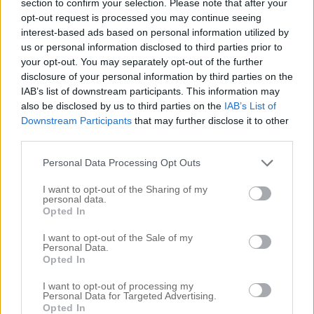
section to confirm your selection. Please note that after your
Det finns så otroligt många bra barnböcker idag,
opt-out request is processed you may continue seeing
och fler och fler kommer. Dock är det lätt hänt att
interest-based ads based on personal information utilized by
de nya böckerna försvinner i mängden av ”gamla
us or personal information disclosed to third parties prior to
godingar”, vi som är föräldrar idag väljer tydligen
your opt-out. You may separately opt-out of the further
ofta att läsa våra egna gamla favoriter för våra barn.
disclosure of your personal information by third parties on the
Många barnböcker har ju för övrigt mycket att säga
IAB’s list of downstream participants. This information may
även till vuxna. När jag nyligen pluggade
also be disclosed by us to third parties on the
IAB’s List of
barnlitteratur ”återupptäckte” jag verkligen detta
Downstream Participants
that may further disclose it to other
med bilderböcker och böcker med ”dubbelt tilltal”,
third parties.
alltså som säger lite olika saker till läsaren beroende
på läsarens ålder.
Personal Data Processing Opt Outs
Detta med att läsa tillsammans innebär ju så mycket
I want to opt-out of the Sharing of my
mer än att ”ta del av berättelsen”, som att ha fin
personal data.
tillsammans-tid och goda samtal. Även barn som
Opted In
KAN läsa brukar uppskatta den gemensamma
läsupplevelsen. Om man hittar rätt böcker…
I want to opt-out of the Sale of my
Personal Data.
Opted In
Jag uppskattar för övrigt att det kommer fler och
fler barnböcker som vågar ta upp svåra saker som
I want to opt-out of processing my
inte alltid är så lätta att prata om eftersom boken
Personal Data for Targeted Advertising.
kan öppna upp för samtal. Bland annat har Idus
Opted In