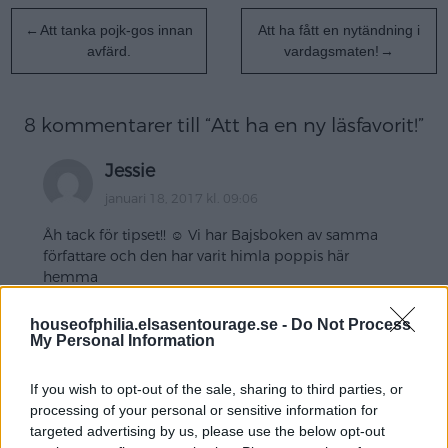
Inläggsnavigering
Att tanka pojk-gos innan
Att ha fått en nytändning i
avfärd.
vardagsmaten!
8 kommentarer till “
Att ha en ny läsfavorit!
”
Jessie
januari 18, 2017 kl. 09:06
Åh tack för tipset!! ☺ Vi har Bajsboken av samma
författare och den har varit himla poppis här
hemma
Svara
houseofphilia.elsasentourage.se -
Do Not Process
My Personal Information
Camilla
If you wish to opt-out of the sale, sharing to third parties, or
processing of your personal or sensitive information for
januari 18, 2017 kl. 10:07
targeted advertising by us, please use the below opt-out