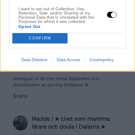
förlag många sådana böcker i sitt sortiment.
I want to opt-out of Collection, Use,
Synd dock att barnböcker får så lite utrymme i
Retention, Sale, and/or Sharing of my
Personal Data that Is Unrelated with the
media, men desto roligare när de syns på ställen
Purposes for which it was collected.
som detta! Heja!
Opted Out
Svara
CONFIRM
Jeannette
Data Deletion
Data Access
Cookiepolicy
januari 18, 2017 kl. 10:11
Herregud, ni får inte missa Bajsboken och
dödenboken av samma författare
Svara
Madde / ★ Livet som mamma,
lärare och doula i Dalarna ★