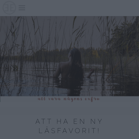
Skip
to
content
ATT HA EN NY
LÄSFAVORIT!