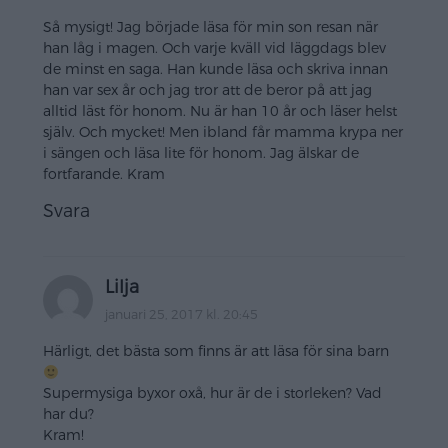
Så mysigt! Jag började läsa för min son resan när
han låg i magen. Och varje kväll vid läggdags blev
de minst en saga. Han kunde läsa och skriva innan
han var sex år och jag tror att de beror på att jag
alltid läst för honom. Nu är han 10 år och läser helst
själv. Och mycket! Men ibland får mamma krypa ner
i sängen och läsa lite för honom. Jag älskar de
fortfarande. Kram
Svara
Lilja
januari 25, 2017 kl. 20:45
Härligt, det bästa som finns är att läsa för sina barn
Supermysiga byxor oxå, hur är de i storleken? Vad
har du?
Kram!