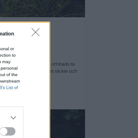
mation
sonal or
ection to
ou may
dde stången ihop, så alla ombads ta
 personal
mor – grönt hade vi så det räckte och
out of the
farten.
 downstream
B’s List of