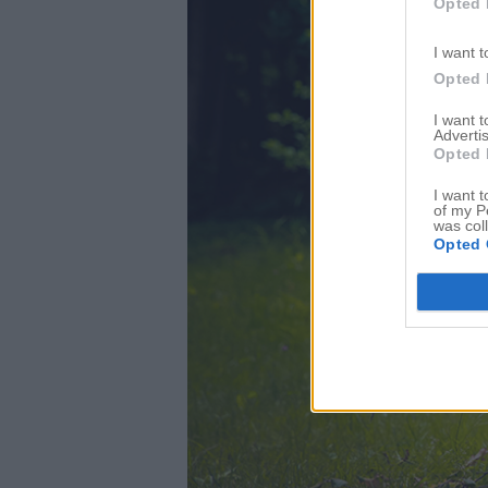
Opted 
I want t
Opted 
I want 
Advertis
Opted 
I want t
of my P
was col
Opted 