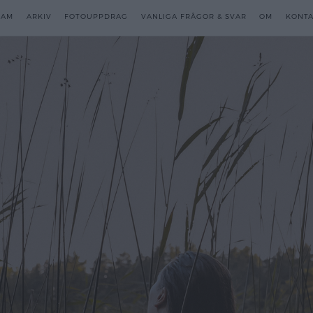
RAM
RAM
ARKIV
ARKIV
FOTOUPPDRAG
FOTOUPPDRAG
VANLIGA FRÅGOR & SVAR
VANLIGA FRÅGOR & SVAR
OM
OM
KONTA
KONTA