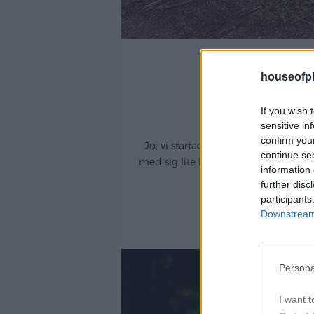
houseofph
If you wish 
sensitive in
confirm you
Jo, vi startade med att plocka blo
continue se
med sig lite blommor och grönt för a
information 
blev ö
further disc
participants
Downstream 
Persona
I want t