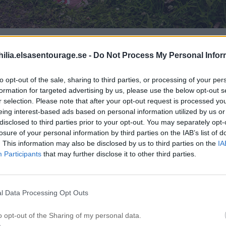
ilia.elsasentourage.se -
Do Not Process My Personal Infor
to opt-out of the sale, sharing to third parties, or processing of your per
Så vad gjorde vi igår då?
formation for targeted advertising by us, please use the below opt-out s
r selection. Please note that after your opt-out request is processed y
mmor! Midsommarfirandet vi skulle på var ett sådant där man klä
eing interest-based ads based on personal information utilized by us or
tt få ihop till en stång. Så jag och Noah var ute och letade blom
disclosed to third parties prior to your opt-out. You may separately opt-
ver efter att vi fällt två björkar på tomten för att få plats med upp
losure of your personal information by third parties on the IAB’s list of
. This information may also be disclosed by us to third parties on the
IA
Participants
that may further disclose it to other third parties.
l Data Processing Opt Outs
o opt-out of the Sharing of my personal data.