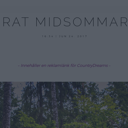
FIRAT MIDSOMMAR
16:34 | JUN 24. 2017
– Innehåller en reklamlänk för CountryDreams –