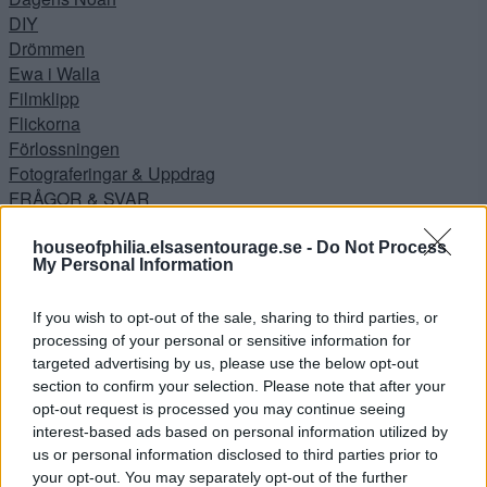
DIY
Drömmen
Ewa i Walla
Filmklipp
Flickorna
Förlossningen
Fotograferingar & Uppdrag
FRÅGOR & SVAR
Hallen
INNEHÅLLER REKLAMLÄNK – PRODUKT KÖPT MED
houseofphilia.elsasentourage.se -
Do Not Process
My Personal Information
RABATT
INNEHÅLLER REKLAMLÄNKAR
If you wish to opt-out of the sale, sharing to third parties, or
JUL
processing of your personal or sensitive information for
Jul i Lanthandeln
targeted advertising by us, please use the below opt-out
JULGOTT
section to confirm your selection. Please note that after your
Julhysterin 2014
opt-out request is processed you may continue seeing
Julkalendern
interest-based ads based on personal information utilized by
Julpeppen 2016
us or personal information disclosed to third parties prior to
Kejsarsnittet
your opt-out. You may separately opt-out of the further