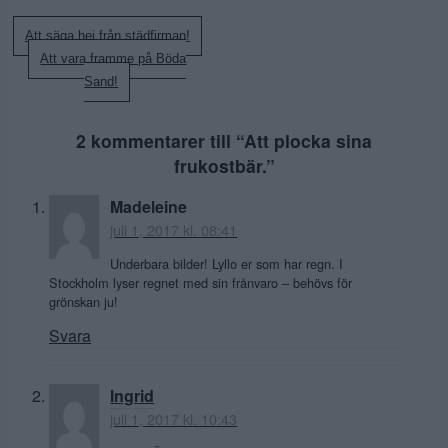
Inläggsnavigering
Att säga hej från städfirman!
Att vara framme på Böda
Sand!
2 kommentarer till “
Att plocka sina
frukostbär.
”
Madeleine
juli 1, 2017 kl. 08:41
Underbara bilder! Lyllo er som har regn. I
Stockholm lyser regnet med sin frånvaro – behövs för
grönskan ju!
Svara
Ingrid
juli 1, 2017 kl. 10:43