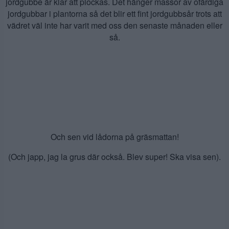
jordgubbe är klar att plockas. Det hänger massor av ofärdiga
jordgubbar i plantorna så det blir ett fint jordgubbsår trots att
vädret väl inte har varit med oss den senaste månaden eller
så.
Och sen vid lådorna på gräsmattan!
(Och japp, jag la grus där också. Blev super! Ska visa sen).