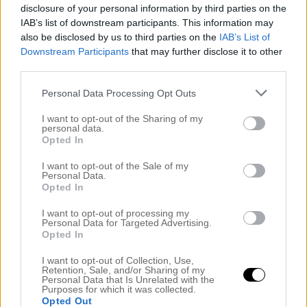
Köket
disclosure of your personal information by third parties on the
Kontoret
IAB’s list of downstream participants. This information may
Lanthandeln
also be disclosed by us to third parties on the
IAB’s List of
Downstream Participants
that may further disclose it to other
Lilla hallen
third parties.
Livet
Livräddare
Personal Data Processing Opt Outs
Lutande Huset
Mode – Skönhet
I want to opt-out of the Sharing of my
personal data.
Nestinghysterin
Opted In
Nestinghysterin 2.0
Noah
I want to opt-out of the Sale of my
Personal Data.
Noahs rum
Opted In
Okategoriserade
Önskerubrik
I want to opt-out of processing my
Personal Data for Targeted Advertising.
Ovanvåningen
Opted In
Preggo igen
PRESSUTSKICK
I want to opt-out of Collection, Use,
Retention, Sale, and/or Sharing of my
Recept
Personal Data that Is Unrelated with the
REKLAM BOENDE BÖDA SAND
Purposes for which it was collected.
Opted Out
REKLAM COUNTRYDREAMS