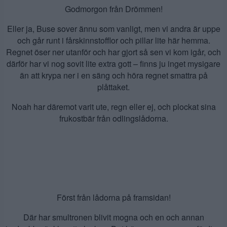
Godmorgon från Drömmen!
Eller ja, Buse sover ännu som vanligt, men vi andra är uppe
och går runt i fårskinnstofflor och pillar lite här hemma.
Regnet öser ner utanför och har gjort så sen vi kom igår, och
därför har vi nog sovit lite extra gott – finns ju inget mysigare
än att krypa ner i en säng och höra regnet smattra på
plåttaket.
Noah har däremot varit ute, regn eller ej, och plockat sina
frukostbär från odlingslådorna.
Först från lådorna på framsidan!
Där har smultronen blivit mogna och en och annan