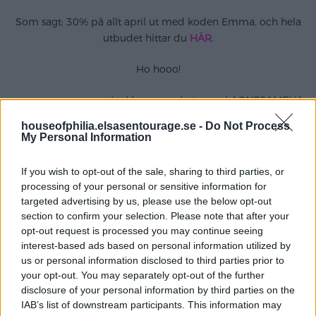
Som sagt; 30% på allt april ut med koden Emma, och hela
utbudet hittar du
HÄR
.
Ho hooo!
I reklamsamarbete med AGNESAMELIA
houseofphilia.elsasentourage.se -
Do Not Process
My Personal Information
Kategori :
Annons
If you wish to opt-out of the sale, sharing to third parties, or
Share this article - choose your platform:
processing of your personal or sensitive information for
targeted advertising by us, please use the below opt-out
section to confirm your selection. Please note that after your
opt-out request is processed you may continue seeing
interest-based ads based on personal information utilized by
Inläggsnavigering
us or personal information disclosed to third parties prior to
Att visa vad jag
Att ha dagen innan någons
your opt-out. You may separately opt-out of the further
vitaminar mig med.
treårsdag!
disclosure of your personal information by third parties on the
IAB’s list of downstream participants. This information may