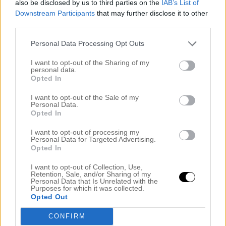
also be disclosed by us to third parties on the
IAB’s List of
Downstream Participants
that may further disclose it to other
third parties.
Lämna ett svar
Personal Data Processing Opt Outs
Din e-postadress kommer inte publiceras.
I want to opt-out of the Sharing of my
personal data.
Obligatoriska fält är märkta
*
Opted In
Kommentar
*
I want to opt-out of the Sale of my
Personal Data.
Opted In
I want to opt-out of processing my
Personal Data for Targeted Advertising.
Opted In
I want to opt-out of Collection, Use,
Retention, Sale, and/or Sharing of my
Personal Data that Is Unrelated with the
Purposes for which it was collected.
Opted Out
Namn
*
CONFIRM