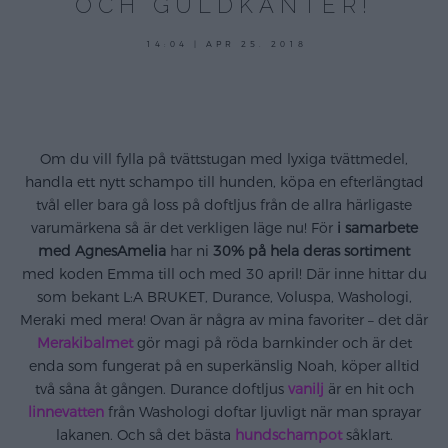
OCH GULDKANTER!
maj
14:04 | APR 25. 2018
29,
2018
Om du vill fylla på tvättstugan med lyxiga tvättmedel,
handla ett nytt schampo till hunden, köpa en efterlängtad
tvål eller bara gå loss på doftljus från de allra härligaste
varumärkena så är det verkligen läge nu! För
i samarbete
med AgnesAmelia
har ni
30% på hela deras sortiment
med koden Emma till och med 30 april! Där inne hittar du
som bekant L:A BRUKET, Durance, Voluspa, Washologi,
Meraki med mera! Ovan är några av mina favoriter – det där
Merakibalmet
gör magi på röda barnkinder och är det
enda som fungerat på en superkänslig Noah, köper alltid
två såna åt gången. Durance doftljus
vanilj
är en hit och
linnevatten
från Washologi doftar ljuvligt när man sprayar
lakanen. Och så det bästa
hundschampot
såklart.