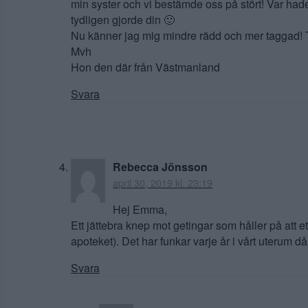
min syster och vi bestämde oss på stört! Var ha
tydligen gjorde din 🙂
Nu känner jag mig mindre rädd och mer taggad! T
Mvh
Hon den där från Västmanland
Svara
Rebecca Jönsson
april 30, 2019 kl. 23:19
Hej Emma,
Ett jättebra knep mot getingar som håller på att et
apoteket). Det har funkar varje år i vårt uterum då
Svara