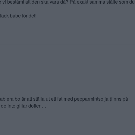
de vi bestämt att den ska vara då? På exakt samma ställe som du
ack babe för det!
ablera bo är att ställa ut ett fat med pepparmintsolja (finns på
 de inte gillar doften…