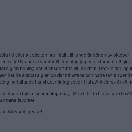
g tid efter att påsken har infallit till ungefär början av oktober n
ex, ja! Nu när vi var där tillfångatog jag inte mindre än 8 gigant
at sig en boning där vi absolut inte vill ha dom. Dock hittar jag
igen har de skapat sig ett bo där nånstans och hade tänkt spen
eting nerfallande i ansiktet när jag sover. Huh. Anticimex är ett 
och har en hyfsat schemalagd dag. Men tittar in lite senare ikvä
av mina favoriter!
 alltså snart igen <3