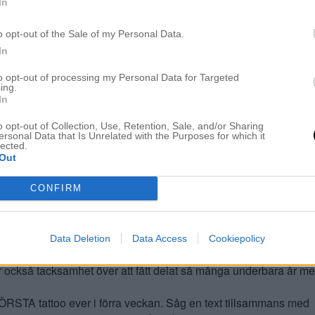
In
o opt-out of the Sale of my Personal Data.
In
to opt-out of processing my Personal Data for Targeted
ing.
In
rna och hur bra dom passar in i inredningen:)
o opt-out of Collection, Use, Retention, Sale, and/or Sharing
ersonal Data that Is Unrelated with the Purposes for which it
lected.
Out
CONFIRM
Data Deletion
Data Access
Cookiepolicy
gen för allt fint du delar med dig av! Saknar mina egna hundar 
r också tacksamhet över att fått delat så många underbara år m
FÖRSTA tattoo ever i förra veckan. Såg en text tillsammans med