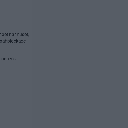
r det här huset,
 Noahplockade
 och vis.