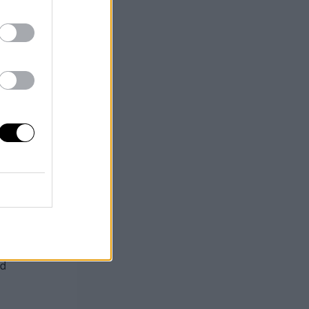
ngt
ed