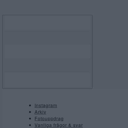
Skip
to
content
Instagram
Arkiv
Fotouppdrag
Vanliga frågor & svar