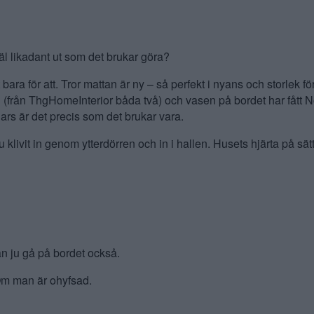
äl likadant ut som det brukar göra?
ara för att. Tror mattan är ny – så perfekt i nyans och storlek fö
n (från ThgHomeInterior båda två) och vasen på bordet har fått
rs är det precis som det brukar vara.
u klivit in genom ytterdörren och in i hallen. Husets hjärta på sätt
n ju gå på bordet också.
m man är ohyfsad.