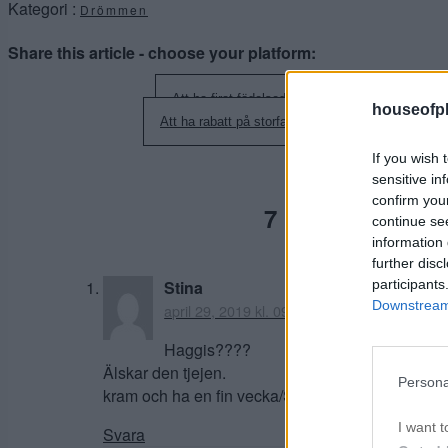
Kategori :
Drömmen
Share this article - choose your platform:
Inläggsnavigering
Att ha firat födelsedag!
houseofph
Att ha rabatt på storfavorit!
If you wish 
sensitive in
confirm you
7 kommentarer ti
continue se
information 
further disc
participants
Stina
Downstream 
april 29, 2019 kl. 09:25
Haggis????
Älskar den tjejen.
Persona
kram och ha en fin vecka/Stina
I want t
Svara