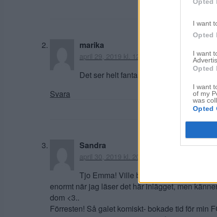
Opted 
I want t
Opted 
marika
I want 
april 29, 2019 kl. 12:43
Advertis
Opted 
Det ser helt fantastiskt ut, älskar hunda
I want t
Svara
of my P
was col
Opted 
Sandra
april 30, 2019 kl. 20:02
Tjo Emma! Ville bara säga hej och tack i
enormt när jag läser det här inlägget, men känne
dom <3..
Förresten! Så galet komiskt- bokade tid för min 