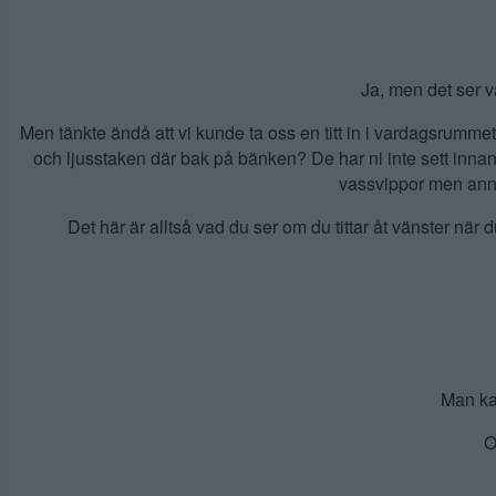
2019
Ja, men det ser v
Men tänkte ändå att vi kunde ta oss en titt in i vardagsrummet b
och ljusstaken där bak på bänken? De har ni inte sett inna
vassvippor men anna
Det här är alltså vad du ser om du tittar åt vänster när d
Man ka
O