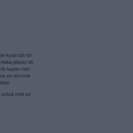
är kylan blir för
iska jetplan till
 inte kupan men
dera sin sommar
måste.
ll också med en