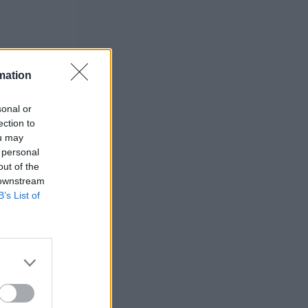
mation
sonal or
ection to
ou may
 personal
out of the
 downstream
B’s List of