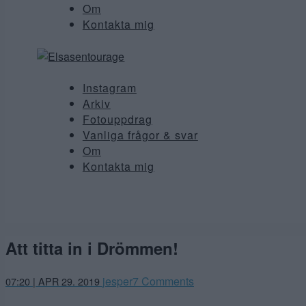
Om
Kontakta mig
Instagram
Arkiv
Fotouppdrag
Vanliga frågor & svar
Om
Kontakta mig
Att titta in i Drömmen!
april
jesper
7 Comments
07:20 | APR 29. 2019
28,