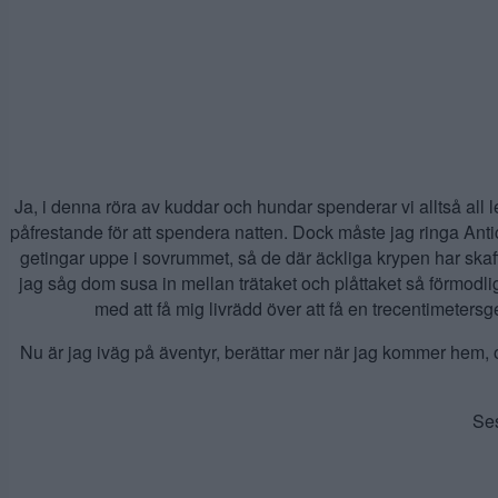
Ja, i denna röra av kuddar och hundar spenderar vi alltså all ledi
påfrestande för att spendera natten. Dock måste jag ringa Anticim
getingar uppe i sovrummet, så de där äckliga krypen har skaff
jag såg dom susa in mellan trätaket och plåttaket så förmodl
med att få mig livrädd över att få en trecentimetersg
Nu är jag iväg på äventyr, berättar mer när jag kommer hem, 
Ses