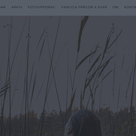
RAM
RAM
ARKIV
ARKIV
FOTOUPPDRAG
FOTOUPPDRAG
VANLIGA FRÅGOR & SVAR
VANLIGA FRÅGOR & SVAR
OM
OM
KONTA
KONTA