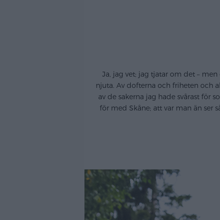
Ja, jag vet; jag tjatar om det – me
njuta. Av dofterna och friheten och 
av de sakerna jag hade svårast för s
för med Skåne; att var man än ser så