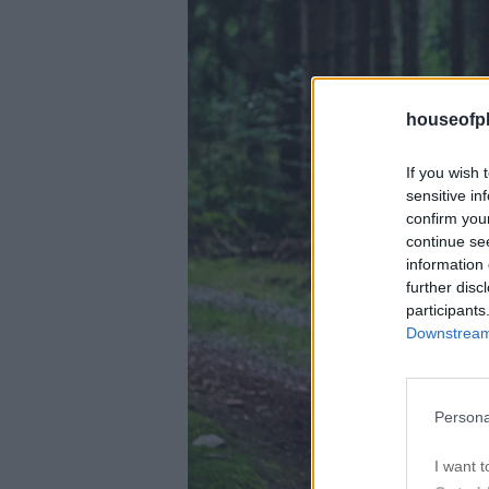
houseofph
If you wish 
sensitive in
confirm you
continue se
information 
further disc
participants
Downstream 
Persona
I want t