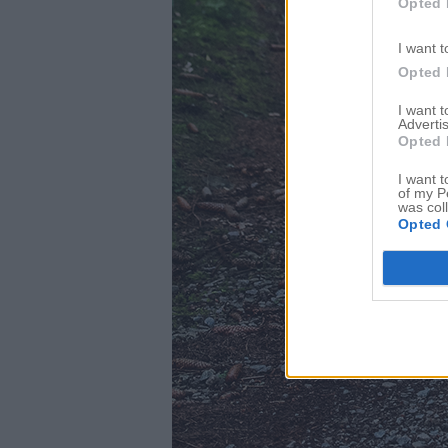
Opted 
I want t
Opted 
I want 
Advertis
Opted 
I want t
of my P
was col
Opted 