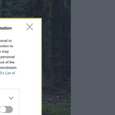
mation
sonal or
ection to
ou may
 personal
out of the
 downstream
B’s List of