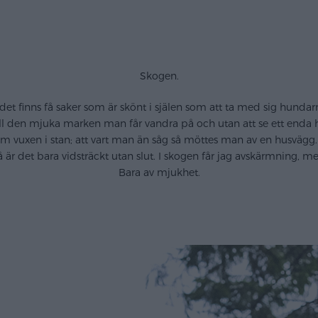
Skogen.
n det finns få saker som är skönt i själen som att ta med sig hund
all den mjuka marken man får vandra på och utan att se ett enda hu
om vuxen i stan; att vart man än såg så möttes man av en husvägg.
 är det bara vidsträckt utan slut. I skogen får jag avskärmning, m
Bara av mjukhet.