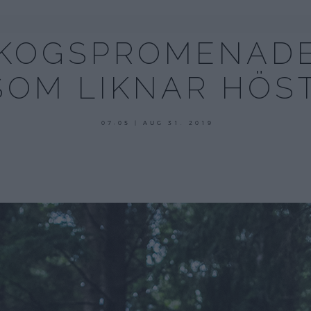
SKOGSPROMENADE
SOM LIKNAR HÖST
augusti
07:05 | AUG 31. 2019
19,
2019