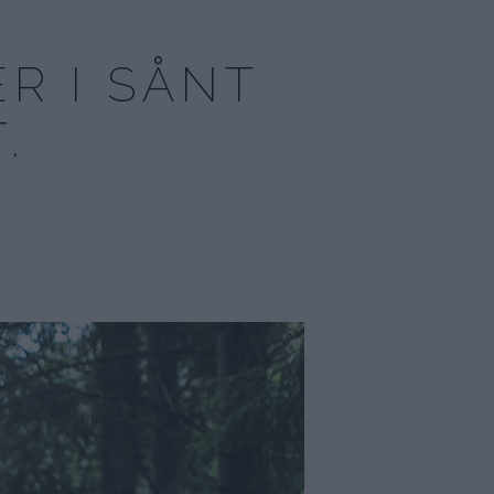
R I SÅNT
.