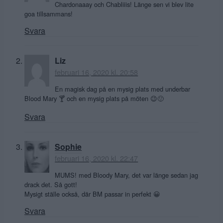
Chardonaaay och Chabliiis! Länge sen vi blev lite
goa tillsammans!
Svara
Liz
februari 16, 2020 kl. 20:58
En magisk dag på en mysig plats med underbar
Blood Mary 🍸 och en mysig plats på möten 😉🙂
Svara
Sophie
februari 16, 2020 kl. 22:47
MUMS! med Bloody Mary, det var länge sedan jag
drack det. Så gott!
Mysigt ställe också, där BM passar in perfekt 😀
Svara