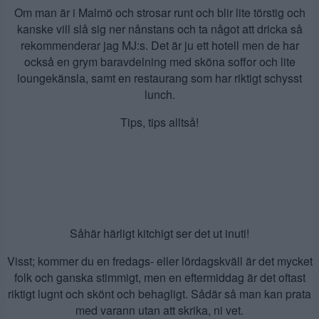
Om man är i Malmö och strosar runt och blir lite törstig och
kanske vill slå sig ner nånstans och ta något att dricka så
rekommenderar jag MJ:s. Det är ju ett hotell men de har
också en grym baravdelning med sköna soffor och lite
loungekänsla, samt en restaurang som har riktigt schysst
lunch.
Tips, tips alltså!
Såhär härligt kitchigt ser det ut inuti!
Visst; kommer du en fredags- eller lördagskväll är det mycket
folk och ganska stimmigt, men en eftermiddag är det oftast
riktigt lugnt och skönt och behagligt. Sådär så man kan prata
med varann utan att skrika, ni vet.