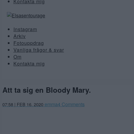
Kontakta mig
Instagram
Arkiv
Fotouppdrag
Vanliga frågor & svar
Om
Kontakta mig
Att ta sig en Bloody Mary.
februari
emma
4 Comments
07:58 | FEB 16. 2020
9,
2020