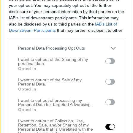
Julpeppen 2016
your opt-out. You may separately opt-out of the further
Kejsarsnittet
disclosure of your personal information by third parties on the
Köket
IAB’s list of downstream participants. This information may
Kontoret
also be disclosed by us to third parties on the
IAB’s List of
Downstream Participants
that may further disclose it to other
Lanthandeln
third parties.
Lilla hallen
Livet
Personal Data Processing Opt Outs
Livräddare
Lutande Huset
I want to opt-out of the Sharing of my
personal data.
Mode – Skönhet
Opted In
Nestinghysterin
Nestinghysterin 2.0
I want to opt-out of the Sale of my
Personal Data.
Noah
Opted In
Noahs rum
Okategoriserade
I want to opt-out of processing my
Personal Data for Targeted Advertising.
Önskerubrik
Opted In
Ovanvåningen
Preggo igen
I want to opt-out of Collection, Use,
Retention, Sale, and/or Sharing of my
PRESSUTSKICK
Personal Data that Is Unrelated with the