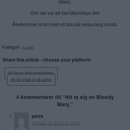
fattar).
Och det var ett litet Malmötips det!
Återkommer snart med ett tips på restaurang också.
Kategori :
Livet
Share this article - choose your platform:
Inläggsnavigering
Att ha en liten nostalgitripp.
Att ha snöat in på tavlor.
4 kommentarer till “
Att ta sig en Bloody
Mary.
”
petra
februari 16, 2020 kl. 19:56