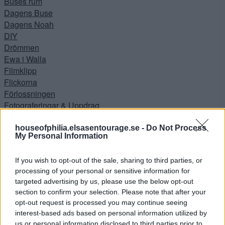
Buses rum
Dagens Buse
Dagens Noah
DIY
Drömmen
Ewa i Walla
Filmklipp
Flickorna
Förlossningen
Fotograferingar & Uppdrag
FRÅGOR & SVAR
Hallen
houseofphilia.elsasentourage.se -
Do Not Process
My Personal Information
INNEHÅLLER REKLAMLÄNK – PRODUKT KÖPT MED
RABATT
If you wish to opt-out of the sale, sharing to third parties, or
INNEHÅLLER REKLAMLÄNKAR
processing of your personal or sensitive information for
JUL
targeted advertising by us, please use the below opt-out
Jul i Lanthandeln
section to confirm your selection. Please note that after your
JULGOTT
opt-out request is processed you may continue seeing
Julhysterin 2014
interest-based ads based on personal information utilized by
Julkalendern
us or personal information disclosed to third parties prior to