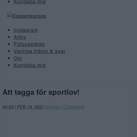
Kontakta mig
Instagram
Arkiv
Fotouppdrag
Vanliga frågor & svar
Om
Kontakta mig
Att tagga för sportlov!
februari
emma
1 Comment
06:33 | FEB 19. 2021
14,
2021