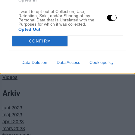
Sovrum
Opted In
Sovrummet
I want to opt-out of Collection, Use,
Sponsrad produkt
Retention, Sale, and/or Sharing of my
Personal Data that Is Unrelated with the
Sponsrat plagg
Purposes for which it was collected.
Stora hallen
Opted Out
Tävlingar
CONFIRM
Trädgården
Uncategorized
Vardagsrummet
Vardagsrummet
Data Deletion
Data Access
Cookiepolicy
Västkusten
Videos
Arkiv
juni 2023
maj 2023
april 2023
mars 2023