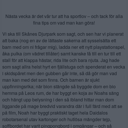
Nästa vecka är det vår tur att ha sportlov – och tack för alla
fina tips om vad man kan göra!
Vi ska till Skånes Djurpark som sagt, och sen har vi planerat
att baka (nog en av de lättaste sakerna att sysselsätta ett
barn med om ni frågar mig), ladda ner ett nytt playstationspel,
åka pulka (om vädret tillåter) samt kanske få till en tur till ett
stall för att klappa hästar, rida lite och bara njuta. Jag hade
som sagt allra helst hyrt en fjällstuga och spenderat en vecka
i skidspåret men den gubben går inte, så då gör man vad
man kan med det som finns. Och barnen är sjukt
uppfinningsrika; när bion stängde så byggde dom en bio
hemma på Leos rum, de har byggt en koja av Noahs säng
och hängt upp belysning i den så ibland hittar man dom
liggande på mage bredvid varandra där i full färd med att se
på film, Noah har byggt praktiskt taget hela Daidalos
robotarsenal utav kartonger och hutlösa mängder tejp,
soffbordet har varit pingpongbord i omgångar – och så