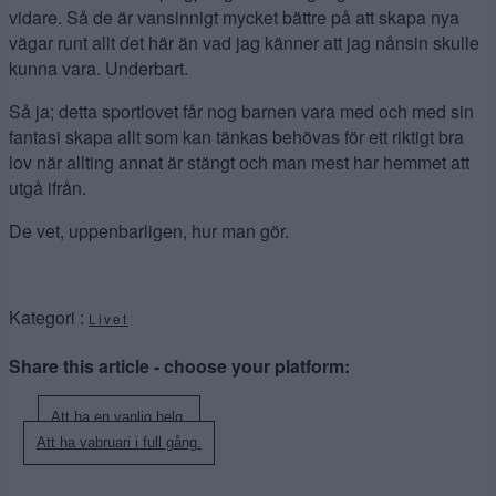
vidare. Så de är vansinnigt mycket bättre på att skapa nya
vägar runt allt det här än vad jag känner att jag nånsin skulle
kunna vara. Underbart.
Så ja; detta sportlovet får nog barnen vara med och med sin
fantasi skapa allt som kan tänkas behövas för ett riktigt bra
lov när allting annat är stängt och man mest har hemmet att
utgå ifrån.
De vet, uppenbarligen, hur man gör.
Kategori :
Livet
Share this article - choose your platform:
Inläggsnavigering
Att ha en vanlig helg.
Att ha vabruari i full gång.