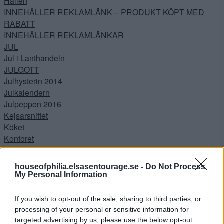
Hallen
INNEHÅLLER REKLAMLÄNK – PRODUKT KÖPT MED
RABATT
INNEHÅLLER REKLAMLÄNKAR
JUL
Jul i Lanthandeln
JULGOTT
Julhysterin 2014
Julkalendern
Julpeppen 2016
Kejsarsnittet
Köket
Kontoret
Lanthandeln
Lilla hallen
houseofphilia.elsasentourage.se -
Do Not Process
Livet
My Personal Information
Livräddare
Lutande Huset
If you wish to opt-out of the sale, sharing to third parties, or
Mode – Skönhet
processing of your personal or sensitive information for
Nestinghysterin
targeted advertising by us, please use the below opt-out