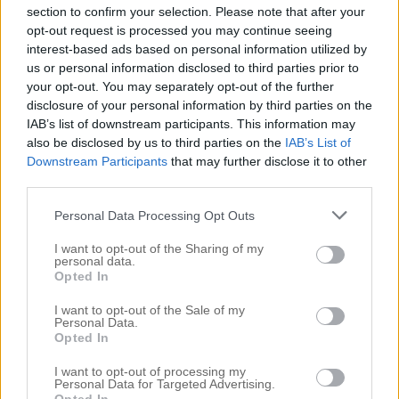
Nestinghysterin 2.0
section to confirm your selection. Please note that after your
Noah
opt-out request is processed you may continue seeing
interest-based ads based on personal information utilized by
Noahs rum
us or personal information disclosed to third parties prior to
Okategoriserade
your opt-out. You may separately opt-out of the further
Önskerubrik
disclosure of your personal information by third parties on the
Ovanvåningen
IAB’s list of downstream participants. This information may
Preggo igen
also be disclosed by us to third parties on the
IAB’s List of
PRESSUTSKICK
Downstream Participants
that may further disclose it to other
Recept
third parties.
REKLAM BOENDE BÖDA SAND
REKLAM COUNTRYDREAMS
Personal Data Processing Opt Outs
REKLAM SKÅNSKA BYGGVAROR
I want to opt-out of the Sharing of my
REKLAMLÄNK ASOS
personal data.
RELAM VISTAMIA
Opted In
Resor
I want to opt-out of the Sale of my
Samarbeten
Personal Data.
Shoppi Shoppi
Opted In
Silkesapan
I want to opt-out of processing my
Skönhet
Personal Data for Targeted Advertising.