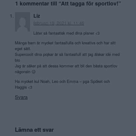
1 kommentar till “
Att tagga för sportlov!
”
Liz
februari 19, 2021 kl. 11:46
Låter så fantastisk med dina planer <3
Många barn är mycket fantasifulla och kreativa och har sitt
eget sätt.
Supercoolt dina pojkar är så fantasifull att jag älskar idé med
bio
Jag är säker på att dessa kommer att bli den bästa sportlov
någonsin 😉
Ha mycket kul Noah, Leo och Emma – pga Spöket och
Haggis <3
Svara
Lämna ett svar