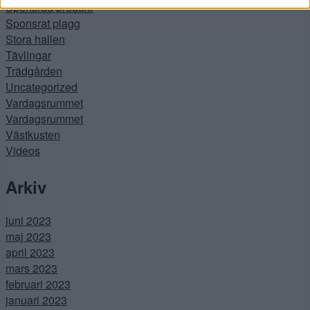
Sponsrad produkt
Sponsrat plagg
Stora hallen
Tävlingar
Trädgården
Uncategorized
Vardagsrummet
Vardagsrummet
Västkusten
Videos
Arkiv
juni 2023
maj 2023
april 2023
mars 2023
februari 2023
januari 2023