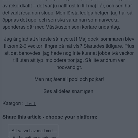
av rekordkallt – det var ju nattfrost in till maj i år, och sen har
det varit resa non stopp. Men första lediga helgen jag har så
öppnas det upp, och sen ska varannan sommarvecka
spenderas där med Västkusten som kortare undantag.
Jag är glad att vi reste så mycket i Maj dock; sommaren blev
liksom 2-3 veckor längre på nåt vis? Startades tidigare. Plus
att det behövdes, jag hade nog inte kunnat jobba två veckor
till utan att typ implodera tror jag. Så lite andrum var
nödvändigt.
Men nu; åter till pool och pojkar!
Ses alldeles snart igen.
Kategori :
Livet
Share this article - choose your platform:
Inläggsnavigering
Att varva hav med pool.