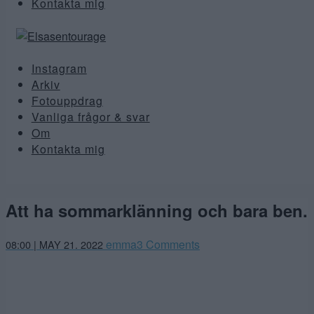
Kontakta mig
Instagram
Arkiv
Fotouppdrag
Vanliga frågor & svar
Om
Kontakta mig
Att ha sommarklänning och bara ben.
maj
emma
3 Comments
08:00 | MAY 21. 2022
20,
2022