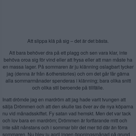
Att slippa klä på sig – det är det bästa.
Att bara behöver dra på ett plagg och sen vara klar, inte
behöva oroa sig för vind eller att frysa eller att man måste ha
en massa lager. På sommaren är ju klänning oslagbart tycker
jag (denna är från &otherstories) och om det går får gärna
alla sommarmånader spenderas i klänning; bara olika snitt
och olika stil beroende på tillfälle.
Inatt drömde jag en mardröm att jag hade varit tvungen att
sälja Drömmen och att den skulle tas över av de nya köparna
nu vid månadsskiftet. Fy satan vad hemskt. Men det var tack
och lov bara en mardröm; Drömmen är fortfarande mitt och
inte sålt nånstans och i sommar blir det mer tid där än förra
sommaren. Nu blev ju april ingen öppningsmånad på grund