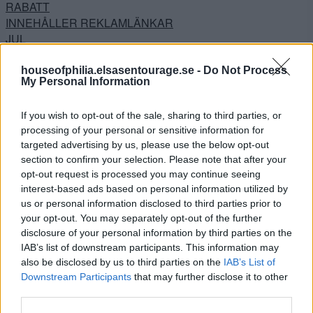
RABATT
INNEHÅLLER REKLAMLÄNKAR
JUL
Jul i Lanthandeln
JULGOTT
houseofphilia.elsasentourage.se -
Do Not Process
My Personal Information
Julhysterin 2014
Julkalendern
If you wish to opt-out of the sale, sharing to third parties, or
Julpeppen 2016
processing of your personal or sensitive information for
Kejsarsnittet
targeted advertising by us, please use the below opt-out
Köket
section to confirm your selection. Please note that after your
Kontoret
opt-out request is processed you may continue seeing
Lanthandeln
interest-based ads based on personal information utilized by
Lilla hallen
us or personal information disclosed to third parties prior to
Livet
your opt-out. You may separately opt-out of the further
Livräddare
disclosure of your personal information by third parties on the
Lutande Huset
IAB’s list of downstream participants. This information may
Mode – Skönhet
also be disclosed by us to third parties on the
IAB’s List of
Downstream Participants
that may further disclose it to other
Nestinghysterin
third parties.
Nestinghysterin 2.0
Noah