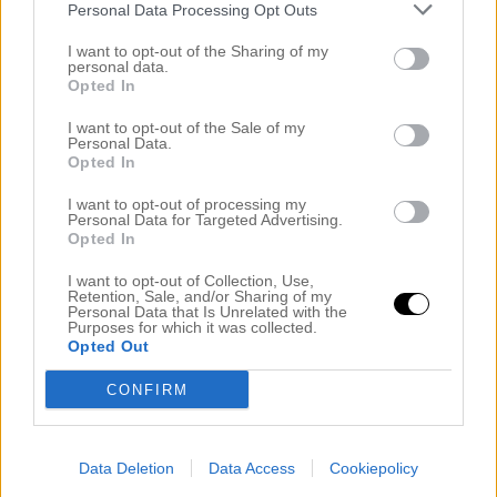
Personal Data Processing Opt Outs
Noahs rum
Okategoriserade
I want to opt-out of the Sharing of my
personal data.
Önskerubrik
Opted In
Ovanvåningen
Preggo igen
I want to opt-out of the Sale of my
Personal Data.
PRESSUTSKICK
Opted In
Recept
REKLAM BOENDE BÖDA SAND
I want to opt-out of processing my
Personal Data for Targeted Advertising.
REKLAM COUNTRYDREAMS
Opted In
REKLAM SKÅNSKA BYGGVAROR
REKLAMLÄNK ASOS
I want to opt-out of Collection, Use,
Retention, Sale, and/or Sharing of my
RELAM VISTAMIA
Personal Data that Is Unrelated with the
Resor
Purposes for which it was collected.
Opted Out
Samarbeten
Shoppi Shoppi
CONFIRM
Silkesapan
Skönhet
Sovrum
Data Deletion
Data Access
Cookiepolicy
Sovrummet