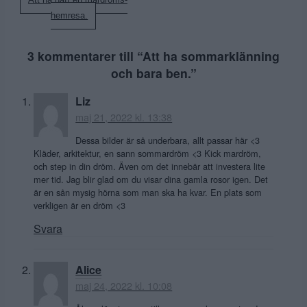
Att ha haft en mardröms-
hemresa.
3 kommentarer till “
Att ha sommarklänning
och bara ben.
”
Liz
maj 21, 2022 kl. 13:38
Dessa bilder är så underbara, allt passar här <3
Kläder, arkitektur, en sann sommardröm <3 Kick mardröm,
och step in din dröm. Även om det innebär att investera lite
mer tid. Jag blir glad om du visar dina gamla rosor igen. Det
är en sån mysig hörna som man ska ha kvar. En plats som
verkligen är en dröm <3
Svara
Alice
maj 24, 2022 kl. 10:08