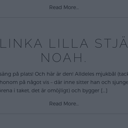
Read More…
LINKA LILLA ST
NOAH.
säng på plats! Och här är den! Alldeles mjukbål (tac
onom på något vis – där inne sitter han och sjunger 
örena i taket, det är omöjligt) och bygger
[…]
Read More…