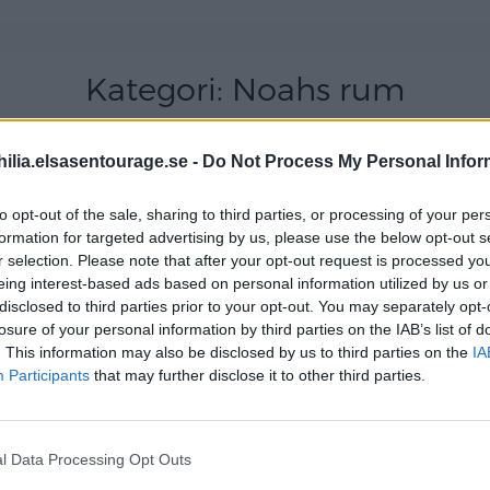
Kategori:
Noahs rum
ilia.elsasentourage.se -
Do Not Process My Personal Infor
A STJÄRNOR OCH 
to opt-out of the sale, sharing to third parties, or processing of your per
formation for targeted advertising by us, please use the below opt-out s
r selection. Please note that after your opt-out request is processed y
 av stjärnor och månar inne hos Noah – men varför in
eing interest-based ads based on personal information utilized by us or
 känsla och när han älskar stjärnor är det väl klart a
disclosed to third parties prior to your opt-out. You may separately opt-
 taket tror
[…]
losure of your personal information by third parties on the IAB’s list of
. This information may also be disclosed by us to third parties on the
IA
Participants
that may further disclose it to other third parties.
Read More…
l Data Processing Opt Outs