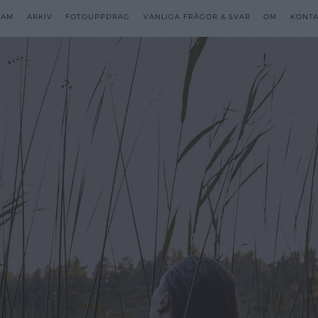
RAM
RAM
ARKIV
ARKIV
FOTOUPPDRAG
FOTOUPPDRAG
VANLIGA FRÅGOR & SVAR
VANLIGA FRÅGOR & SVAR
OM
OM
KONTA
KONTA