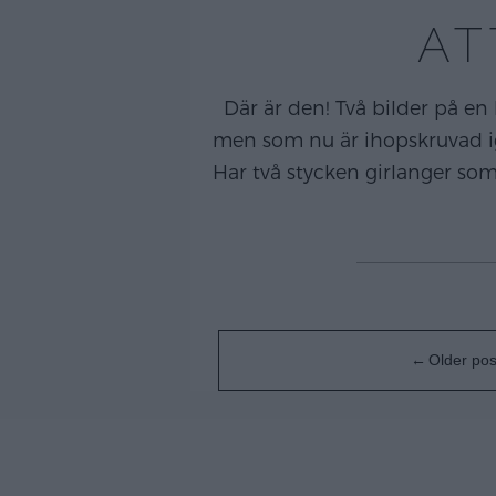
AT
Där är den! Två bilder på en
men som nu är ihopskruvad ige
Har två stycken girlanger som
Posts
Older pos
navigation