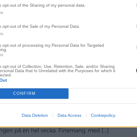
 HÄLSA PÅ HOS N
o opt-out of the Sharing of my personal data.
In
! Jag är ju sugen på att sätt ständerna i Leos rum
o opt-out of the Sale of my Personal Data.
ltäckningsmattan håller sig fin fortfarande (ingen krä
In
lilla sängen som Världens Bästa Hantverkare byg
to opt-out of processing my Personal Data for Targeted
ing.
In
Read More…
o opt-out of Collection, Use, Retention, Sale, and/or Sharing
ersonal Data that Is Unrelated with the Purposes for which it
lected.
Out
A VECKANS BÄST
CONFIRM
ch så blev det veckans bästa dag! Jo, jag tycker n
Data Deletion
Data Access
Cookiepolicy
är mitt i helgen (man har en ledig dag kvar) och för
gången på en hel vecka. Finemang, med
[…]