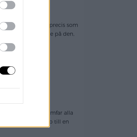
OAH.
, men Noahs är bra precis som
ksjuka eller liknande på den,
gde
[…]
A DAG!
og att lördagar trumfar alla
 att man vaknar upp till en