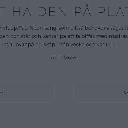
T HA DEN PÅ PLA
 helt opiffad Noah-säng, som alltså behövdes sågas 
n och står och väntar på att få piffas med madrass
 legat ovanpå ett skåp i nån vecka och varit
[…]
Read More…
ts
Ne